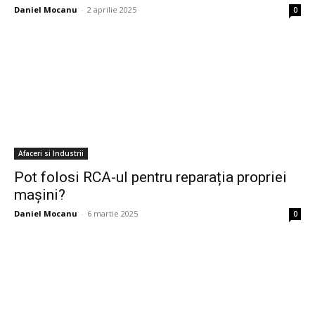
Daniel Mocanu
-
2 aprilie 2025
0
Afaceri si Industrii
Pot folosi RCA-ul pentru reparația propriei
mașini?
Daniel Mocanu
-
6 martie 2025
0