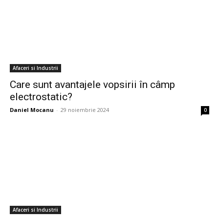
Afaceri si Industrii
Care sunt avantajele vopsirii în câmp
electrostatic?
Daniel Mocanu
-
29 noiembrie 2024
0
Afaceri si Industrii