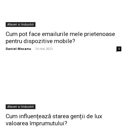
Afaceri si Industrii
Cum pot face emailurile mele prietenoase
pentru dispozitive mobile?
Daniel Mocanu
-
16 mai 2025
0
Afaceri si Industrii
Cum influențează starea genții de lux
valoarea împrumutului?