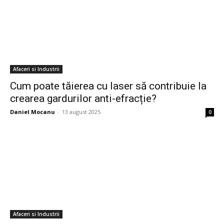
Afaceri si Industrii
Cum poate tăierea cu laser să contribuie la
crearea gardurilor anti-efracție?
Daniel Mocanu
-
13 august 2025
0
Afaceri si Industrii