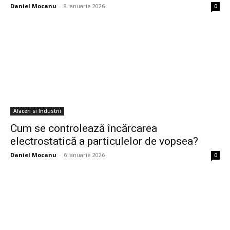
Daniel Mocanu
-
8 ianuarie 2026
0
Afaceri si Industrii
Cum se controlează încărcarea
electrostatică a particulelor de vopsea?
Daniel Mocanu
-
6 ianuarie 2026
0