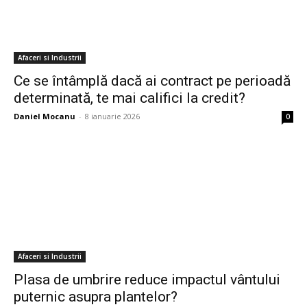
Afaceri si Industrii
Ce se întâmplă dacă ai contract pe perioadă
determinată, te mai califici la credit?
Daniel Mocanu
-
8 ianuarie 2026
0
Afaceri si Industrii
Plasa de umbrire reduce impactul vântului
puternic asupra plantelor?