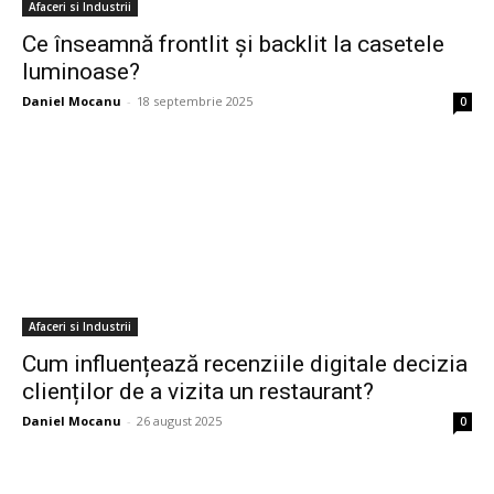
Afaceri si Industrii
Ce înseamnă frontlit și backlit la casetele
luminoase?
Daniel Mocanu
-
18 septembrie 2025
0
Afaceri si Industrii
Cum influențează recenziile digitale decizia
clienților de a vizita un restaurant?
Daniel Mocanu
-
26 august 2025
0