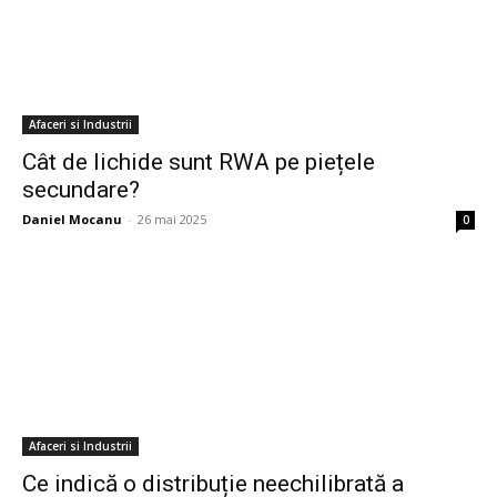
Afaceri si Industrii
Cât de lichide sunt RWA pe piețele
secundare?
Daniel Mocanu
-
26 mai 2025
0
Afaceri si Industrii
Ce indică o distribuție neechilibrată a