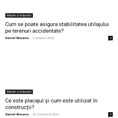
Afaceri si Industrii
Cum se poate asigura stabilitatea utilajului
pe terenuri accidentate?
Daniel Mocanu
-
5 ianuarie 2026
0
Afaceri si Industrii
Ce este placajul și cum este utilizat în
construcții?
Daniel Mocanu
-
30 noiembrie 2025
0