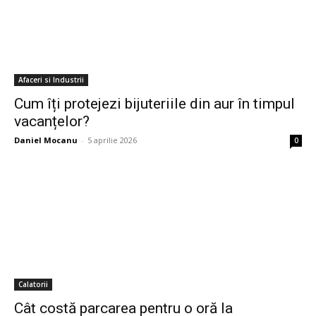
Afaceri si Industrii
Cum îți protejezi bijuteriile din aur în timpul
vacanțelor?
Daniel Mocanu
-
5 aprilie 2026
0
Calatorii
Cât costă parcarea pentru o oră la