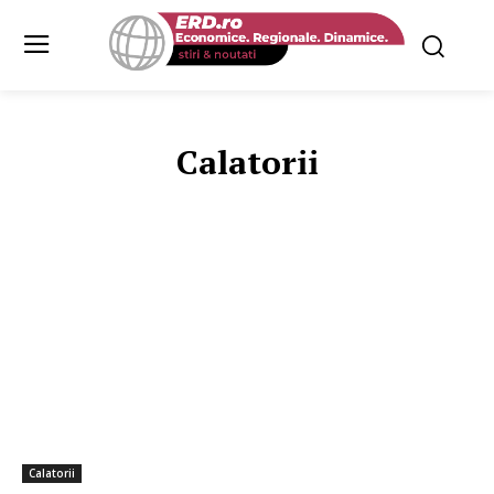
Calatorii
ALIMENTATIE
ALTE HOBBY-URI
FITNESS
SANATATE MEN
Calatorii