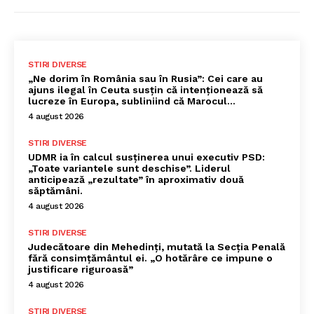
STIRI DIVERSE
„Ne dorim în România sau în Rusia”: Cei care au
ajuns ilegal în Ceuta susțin că intenționează să
lucreze în Europa, subliniind că Marocul...
4 august 2026
STIRI DIVERSE
UDMR ia în calcul susținerea unui executiv PSD:
„Toate variantele sunt deschise”. Liderul
anticipează „rezultate” în aproximativ două
săptămâni.
4 august 2026
STIRI DIVERSE
Judecătoare din Mehedinți, mutată la Secția Penală
fără consimțământul ei. „O hotărâre ce impune o
justificare riguroasă”
4 august 2026
STIRI DIVERSE