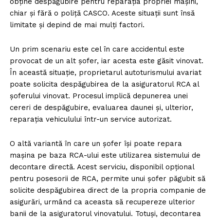
obține despăgubire pentru reparația propriei mașini,
chiar și fără o poliță CASCO. Aceste situații sunt însă
limitate și depind de mai mulți factori.
Un prim scenariu este cel în care accidentul este
provocat de un alt șofer, iar acesta este găsit vinovat.
În această situație, proprietarul autoturismului avariat
poate solicita despăgubirea de la asiguratorul RCA al
șoferului vinovat. Procesul implică depunerea unei
cereri de despăgubire, evaluarea daunei și, ulterior,
reparația vehiculului într-un service autorizat.
O altă variantă în care un șofer își poate repara
mașina pe baza RCA-ului este utilizarea sistemului de
decontare directă. Acest serviciu, disponibil opțional
pentru posesorii de RCA, permite unui șofer păgubit să
solicite despăgubirea direct de la propria companie de
asigurări, urmând ca aceasta să recupereze ulterior
banii de la asiguratorul vinovatului. Totuși, decontarea