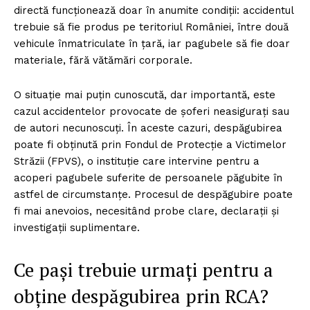
directă funcționează doar în anumite condiții: accidentul
trebuie să fie produs pe teritoriul României, între două
vehicule înmatriculate în țară, iar pagubele să fie doar
materiale, fără vătămări corporale.
O situație mai puțin cunoscută, dar importantă, este
cazul accidentelor provocate de șoferi neasigurați sau
de autori necunoscuți. În aceste cazuri, despăgubirea
poate fi obținută prin Fondul de Protecție a Victimelor
Străzii (FPVS), o instituție care intervine pentru a
acoperi pagubele suferite de persoanele păgubite în
astfel de circumstanțe. Procesul de despăgubire poate
fi mai anevoios, necesitând probe clare, declarații și
investigații suplimentare.
Ce pași trebuie urmați pentru a
obține despăgubirea prin RCA?