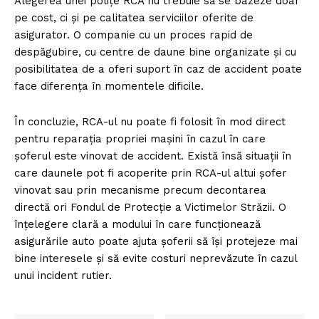
Alegerea unei polițe RCA nu trebuie să se bazeze doar
pe cost, ci și pe calitatea serviciilor oferite de
asigurator. O companie cu un proces rapid de
despăgubire, cu centre de daune bine organizate și cu
posibilitatea de a oferi suport în caz de accident poate
face diferența în momentele dificile.
În concluzie, RCA-ul nu poate fi folosit în mod direct
pentru reparația propriei mașini în cazul în care
șoferul este vinovat de accident. Există însă situații în
care daunele pot fi acoperite prin RCA-ul altui șofer
vinovat sau prin mecanisme precum decontarea
directă ori Fondul de Protecție a Victimelor Străzii. O
înțelegere clară a modului în care funcționează
asigurările auto poate ajuta șoferii să își protejeze mai
bine interesele și să evite costuri neprevăzute în cazul
unui incident rutier.