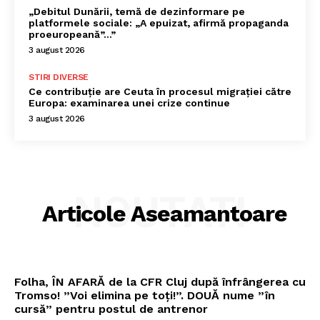
„Debitul Dunării, temă de dezinformare pe
platformele sociale: „A epuizat, afirmă propaganda
proeuropeană”…”
3 august 2026
STIRI DIVERSE
Ce contribuție are Ceuta în procesul migrației către
Europa: examinarea unei crize continue
3 august 2026
NOUTATI
Articole Aseamantoare
Folha, ÎN AFARĂ de la CFR Cluj după înfrângerea cu
Tromso! ”Voi elimina pe toți!”. DOUĂ nume ”în
cursă” pentru postul de antrenor