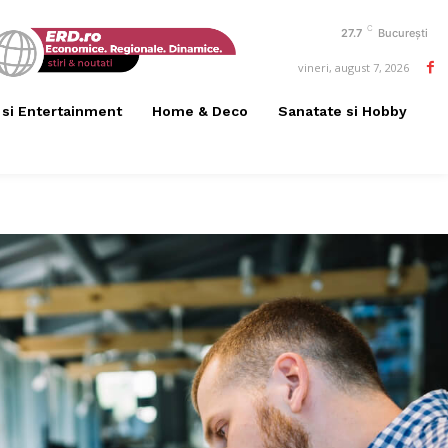
C
27.7
București
vineri, august 7, 2026
 si Entertainment
Home & Deco
Sanatate si Hobby