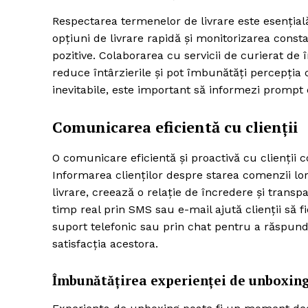
Respectarea termenelor de livrare este esențială
opțiuni de livrare rapidă și monitorizarea constan
pozitive. Colaborarea cu servicii de curierat de
reduce întârzierile și pot îmbunătăți percepția cl
inevitabile, este important să informezi prompt cli
Comunicarea eficientă cu clienții
O comunicare eficientă și proactivă cu clienții 
Informarea clienților despre starea comenzii lor
livrare, creează o relație de încredere și transp
timp real prin SMS sau e-mail ajută clienții să f
suport telefonic sau prin chat pentru a răspunde
satisfacția acestora.
Îmbunătățirea experienței de unboxin