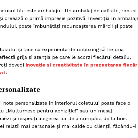
produsul tău este ambalajul. Un ambalaj de calitate, robust
și creează o primă impresie pozitivă. Investiția în ambalaj
randului, poate îmbunătăți recunoașterea mărcii și poate
usului și face ca experiența de unboxing să fie una
lectă grija și atenția pe care le acorzi fiecărui detaliu,
Poți dovedi
inovație și creativitate în prezentarea fiecăr
zat
.
ersonalizate
ote personalizate în interiorul coletului poate face o
plu „Mulțumesc pentru achiziție!” sau un mesaj
iezi și respecți alegerea lor de a cumpăra de la tine.
i relații mai personale și mai calde cu clienții, făcându-i