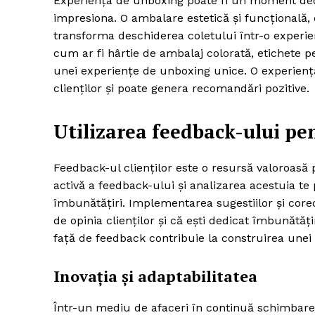
Experiența de unboxing poate fi un moment deose
impresiona. O ambalare estetică și funcțională,
transforma deschiderea coletului într-o experi
cum ar fi hârtie de ambalaj colorată, etichete 
unei experiențe de unboxing unice. O experiență
clienților și poate genera recomandări pozitive.
Utilizarea feedback-ului pe
Feedback-ul clienților este o resursă valoroasă p
activă a feedback-ului și analizarea acestuia te 
îmbunătățiri. Implementarea sugestiilor și core
de opinia clienților și că ești dedicat îmbunătățir
față de feedback contribuie la construirea unei re
Inovația și adaptabilitatea
Într-un mediu de afaceri în continuă schimbare,