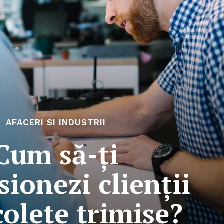
AFACERI SI INDUSTRII
Cum să-ți
ionezi clienții
colete trimise?