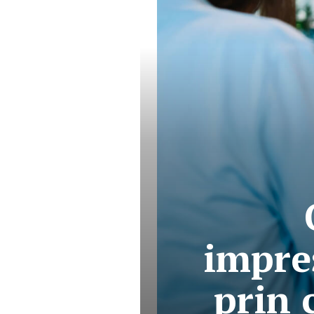
impres
prin 