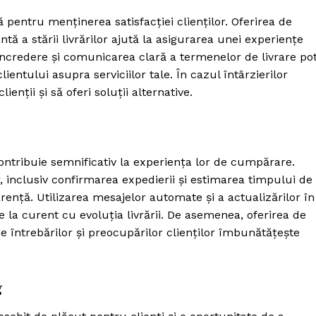
 pentru menținerea satisfacției clienților. Oferirea de
tă a stării livrărilor ajută la asigurarea unei experiențe
 încredere și comunicarea clară a termenelor de livrare po
ientului asupra serviciilor tale. În cazul întârzierilor
enții și să oferi soluții alternative.
contribuie semnificativ la experiența lor de cumpărare.
, inclusiv confirmarea expedierii și estimarea timpului de
arență. Utilizarea mesajelor automate și a actualizărilor în
ie la curent cu evoluția livrării. De asemenea, oferirea de
 întrebărilor și preocupărilor clienților îmbunătățește
g