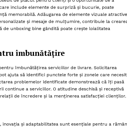
bit de plăcut pentru clienți și o oportunitate de a
 care include elemente de surpriză și bucurie, poate
ență memorabilă. Adăugarea de elemente vizuale atractive
personalizate și mesaje de mulțumire, contribuie la creare
 de unboxing bine gândită poate crește loialitatea
ntru îmbunătățire
entru îmbunătățirea serviciilor de livrare. Solicitarea
pot ajuta să identifici punctele forte și zonele care necesi
ctarea problemelor identificate demonstrează că îți pasă
ii continue a serviciilor. O atitudine deschisă și receptivă
lații de încredere și la menținerea satisfacției clienților.
 inovația și adaptabilitatea sunt esențiale pentru a rămâ