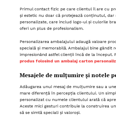
Primul contact fizic pe care clientul îl are cu 
și estetic nu doar că protejează conținutul, dar 
personalizate, care includ logo-ul și culorile b
oferi un plus de profesionalism.
Personalizarea ambalajului adaugă valoare prod
specială și memorabilă. Ambalajul bine gândit ref
impresionând astfel clienții încă de la început. 
produs folosind un ambalaj carton personali
Mesajele de mulțumire și notele p
Adăugarea unui mesaj de mulțumire sau a unei n
mare diferență în percepția clientului. Un sim
personalizat cu numele clientului arată că aprec
Aceste mici gesturi contribuie la construirea une
să se simtă speciali și valoroși.