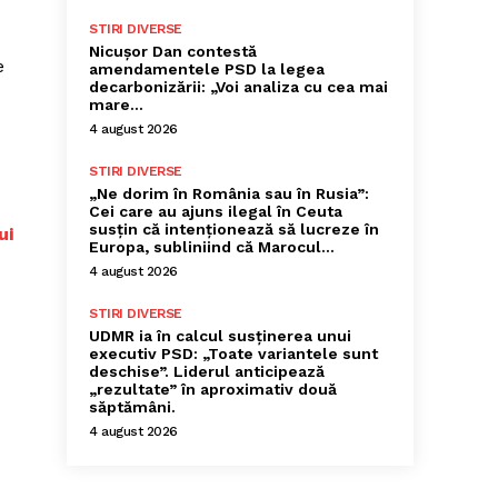
STIRI DIVERSE
Nicușor Dan contestă
e
amendamentele PSD la legea
decarbonizării: „Voi analiza cu cea mai
mare…
4 august 2026
STIRI DIVERSE
„Ne dorim în România sau în Rusia”:
Cei care au ajuns ilegal în Ceuta
susțin că intenționează să lucreze în
ui
Europa, subliniind că Marocul...
4 august 2026
STIRI DIVERSE
UDMR ia în calcul susținerea unui
executiv PSD: „Toate variantele sunt
deschise”. Liderul anticipează
„rezultate” în aproximativ două
săptămâni.
4 august 2026