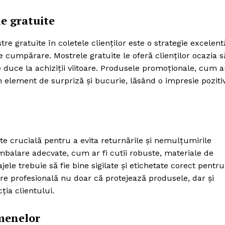
e gratuite
gratuite în coletele clienților este o strategie excelent
e cumpărare. Mostrele gratuite le oferă clienților ocazia s
 duce la achiziții viitoare. Produsele promoționale, cum a
n element de surpriză și bucurie, lăsând o impresie poziti
te crucială pentru a evita returnările și nemulțumirile
ambalare adecvate, cum ar fi cutii robuste, materiale de
le trebuie să fie bine sigilate și etichetate corect pentru
re profesională nu doar că protejează produsele, dar și
ția clientului.
rmenelor