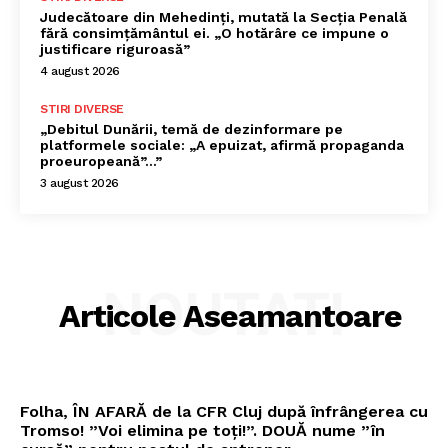
Judecătoare din Mehedinți, mutată la Secția Penală
fără consimțământul ei. „O hotărâre ce impune o
justificare riguroasă”
4 august 2026
STIRI DIVERSE
„Debitul Dunării, temă de dezinformare pe
platformele sociale: „A epuizat, afirmă propaganda
proeuropeană”…”
3 august 2026
NOUTATI
Articole Aseamantoare
Folha, ÎN AFARĂ de la CFR Cluj după înfrângerea cu
Tromso! ”Voi elimina pe toți!”. DOUĂ nume ”în