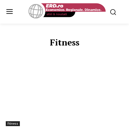
Fitness
ALIMENTATIE
ALTE HOBBY-URI
CALATORII
SANATATE ME
Fitness