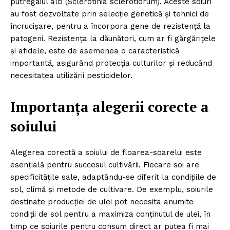
putregaiul alb (Sclerotinia sclerotiorum). Aceste soiuri
au fost dezvoltate prin selecție genetică și tehnici de
încrucișare, pentru a încorpora gene de rezistență la
patogeni. Rezistența la dăunători, cum ar fi gărgărițele
și afidele, este de asemenea o caracteristică
importantă, asigurând protecția culturilor și reducând
necesitatea utilizării pesticidelor.
Importanța alegerii corecte a
soiului
Alegerea corectă a soiului de floarea-soarelui este
esențială pentru succesul cultivării. Fiecare soi are
specificitățile sale, adaptându-se diferit la condițiile de
sol, climă și metode de cultivare. De exemplu, soiurile
destinate producției de ulei pot necesita anumite
condiții de sol pentru a maximiza conținutul de ulei, în
timp ce soiurile pentru consum direct ar putea fi mai