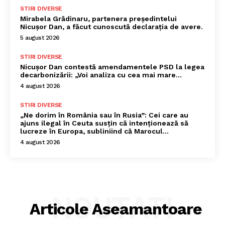
STIRI DIVERSE
Mirabela Grădinaru, partenera președintelui
Nicușor Dan, a făcut cunoscută declarația de avere.
5 august 2026
STIRI DIVERSE
Nicușor Dan contestă amendamentele PSD la legea
decarbonizării: „Voi analiza cu cea mai mare…
4 august 2026
STIRI DIVERSE
„Ne dorim în România sau în Rusia”: Cei care au
ajuns ilegal în Ceuta susțin că intenționează să
lucreze în Europa, subliniind că Marocul...
4 august 2026
NOUTATI
Articole Aseamantoare