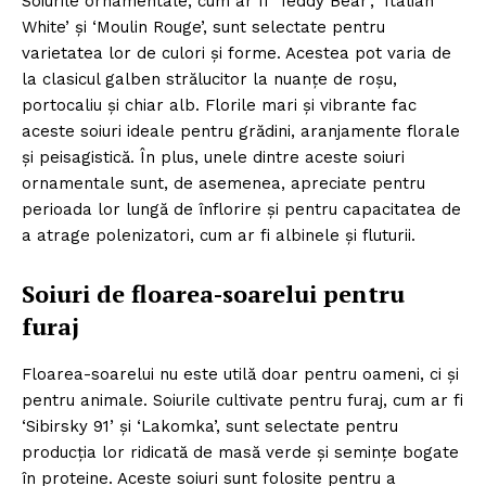
Soiurile ornamentale, cum ar fi ‘Teddy Bear’, ‘Italian
White’ și ‘Moulin Rouge’, sunt selectate pentru
varietatea lor de culori și forme. Acestea pot varia de
la clasicul galben strălucitor la nuanțe de roșu,
portocaliu și chiar alb. Florile mari și vibrante fac
aceste soiuri ideale pentru grădini, aranjamente florale
și peisagistică. În plus, unele dintre aceste soiuri
ornamentale sunt, de asemenea, apreciate pentru
perioada lor lungă de înflorire și pentru capacitatea de
a atrage polenizatori, cum ar fi albinele și fluturii.
Soiuri de floarea-soarelui pentru
furaj
Floarea-soarelui nu este utilă doar pentru oameni, ci și
pentru animale. Soiurile cultivate pentru furaj, cum ar fi
‘Sibirsky 91’ și ‘Lakomka’, sunt selectate pentru
producția lor ridicată de masă verde și semințe bogate
în proteine. Aceste soiuri sunt folosite pentru a