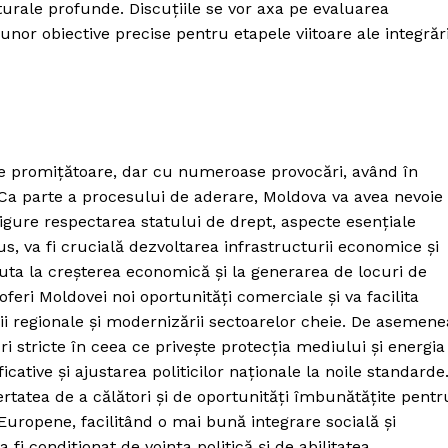
urale profunde. Discuțiile se vor axa pe evaluarea
nor obiective precise pentru etapele viitoare ale integrări
e promițătoare, dar cu numeroase provocări, având în
 Ca parte a procesului de aderare, Moldova va avea nevoie
asigure respectarea statului de drept, aspecte esențiale
s, va fi crucială dezvoltarea infrastructurii economice și
ajuta la creșterea economică și la generarea de locuri de
eri Moldovei noi oportunități comerciale și va facilita
ii regionale și modernizării sectoarelor cheie. De asemene
 stricte în ceea ce privește protecția mediului și energia
icative și ajustarea politicilor naționale la noile standarde
ertatea de a călători și de oportunități îmbunătățite pentr
uropene, facilitând o mai bună integrare socială și
 fi condiționat de voința politică și de abilitatea