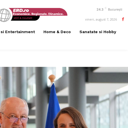
C
24.3
București
vineri, august 7, 2026
 si Entertainment
Home & Deco
Sanatate si Hobby