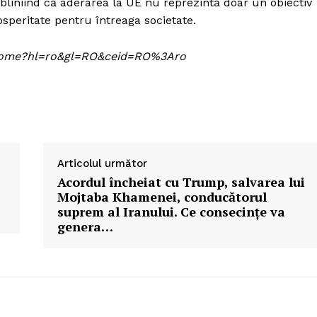
liniind că aderarea la UE nu reprezintă doar un obiectiv
rosperitate pentru întreaga societate.
om/home?hl=ro&gl=RO&ceid=RO%3Aro
Articolul următor
Acordul încheiat cu Trump, salvarea lui
Mojtaba Khamenei, conducătorul
suprem al Iranului. Ce consecințe va
genera…