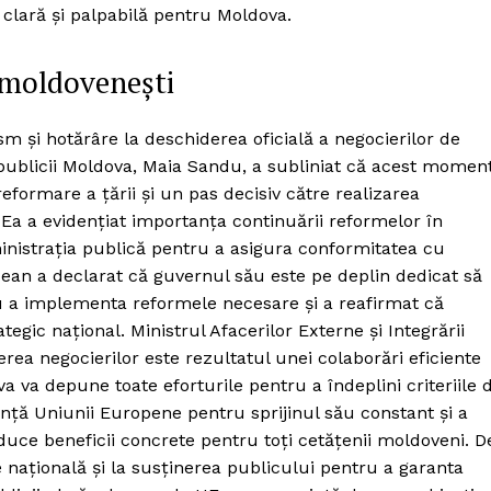
 clară și palpabilă pentru Moldova.
r moldovenești
m și hotărâre la deschiderea oficială a negocierilor de
ublicii Moldova, Maia Sandu, a subliniat că acest momen
reformare a țării și un pas decisiv către realizarea
 Ea a evidențiat importanța continuării reformelor în
inistrația publică pentru a asigura conformitatea cu
ean a declarat că guvernul său este pe deplin dedicat să
u a implementa reformele necesare și a reafirmat că
egic național. Ministrul Afacerilor Externe și Integrării
ea negocierilor este rezultatul unei colaborări eficiente
a va depune toate eforturile pentru a îndeplini criteriile 
ință Uniunii Europene pentru sprijinul său constant și a
duce beneficii concrete pentru toți cetățenii moldoveni. D
te națională și la susținerea publicului pentru a garanta