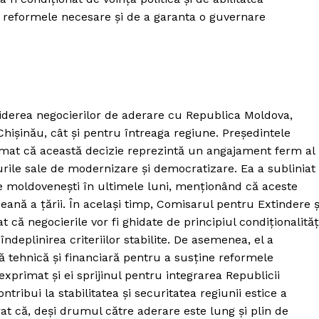
e reformele necesare și de a garanta o guvernare
iderea negocierilor de aderare cu Republica Moldova,
Chișinău, cât și pentru întreaga regiune. Președintele
rmat că această decizie reprezintă un angajament ferm al
rile sale de modernizare și democratizare. Ea a subliniat
le moldovenești în ultimele luni, menționând că aceste
ană a țării. În același timp, Comisarul pentru Extindere ș
t că negocierile vor fi ghidate de principiul condiționalități
deplinirea criteriilor stabilite. De asemenea, el a
ță tehnică și financiară pentru a susține reformele
rimat și ei sprijinul pentru integrarea Republicii
ribui la stabilitatea și securitatea regiunii estice a
erat că, deși drumul către aderare este lung și plin de