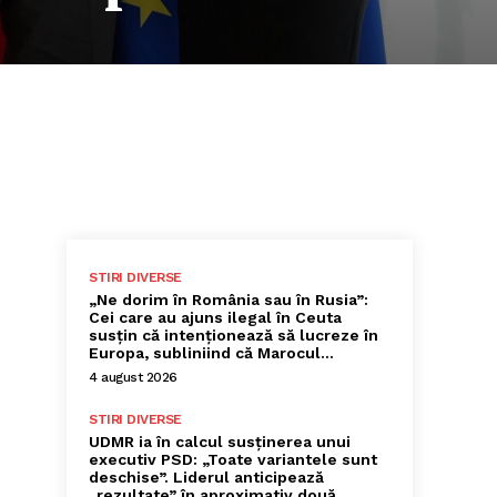
STIRI DIVERSE
„Ne dorim în România sau în Rusia”:
Cei care au ajuns ilegal în Ceuta
susțin că intenționează să lucreze în
Europa, subliniind că Marocul...
4 august 2026
STIRI DIVERSE
UDMR ia în calcul susținerea unui
executiv PSD: „Toate variantele sunt
deschise”. Liderul anticipează
„rezultate” în aproximativ două