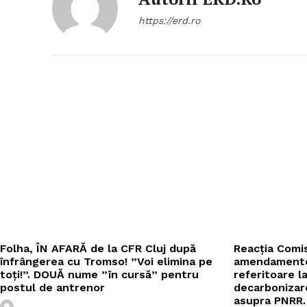
https://erd.ro
Folha, ÎN AFARĂ de la CFR Cluj după
Reacția Comi
înfrângerea cu Tromso! ”Voi elimina pe
amendamente
toți!”. DOUĂ nume ”în cursă” pentru
referitoare la
postul de antrenor
decarbonizare
asupra PNRR.