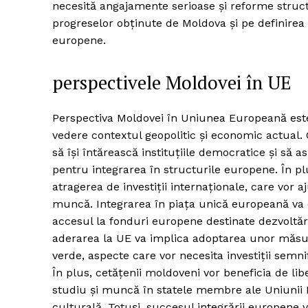
necesită angajamente serioase și reforme struct
progreselor obținute de Moldova și pe definirea u
europene.
perspectivele Moldovei în UE
Perspectiva Moldovei în Uniunea Europeană est
vedere contextul geopolitic și economic actual.
să își întărească instituțiile democratice și să 
pentru integrarea în structurile europene. În plu
atragerea de investiții internaționale, care vor 
muncă. Integrarea în piața unică europeană va of
accesul la fonduri europene destinate dezvoltăr
aderarea la UE va implica adoptarea unor măsuri
verde, aspecte care vor necesita investiții semnif
În plus, cetățenii moldoveni vor beneficia de lib
studiu și muncă în statele membre ale Uniunii E
culturală. Totuși, succesul integrării europene va