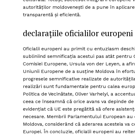
autorităților moldovenești de a pune în aplicar
transparentă și eficientă.
declarațiile oficialilor europeni
Oficialii europeni au primit cu entuziasm desch
subliniind semnificația acestui pas atât pentru 
Comisiei Europene, Ursula von der Leyen, a afi
Uniunii Europene de a susține Moldova în efortu
progresele semnificative realizate de autorități
realizări sunt fundamentale pentru calea europe
Politica de Vecinătate, Oliver Varhelyi, a accentua
ceea ce înseamnă că orice avans va depinde de în
evidențiat că UE este pregătită să ofere asisten
necesare. Membrii Parlamentului European au exp
Moldova, considerând că aderarea acesteia va cont
Europei. În concluzie, oficialii europeni au reit