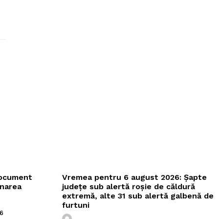
document
Vremea pentru 6 august 2026: Șapte
onarea
județe sub alertă roșie de căldură
extremă, alte 31 sub alertă galbenă de
furtuni
6