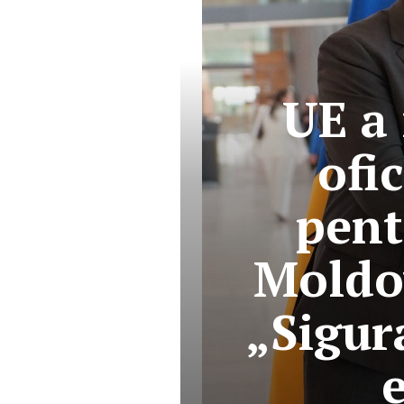
UE a 
ofic
pent
Moldo
„Sigur