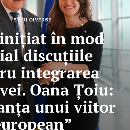
STIRI DIVERSE
inițiat în mod
ial discuțiile
ru integrarea
vei. Oana Țoiu:
anța unui viitor
european”