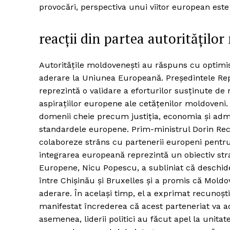
provocări, perspectiva unui viitor european este
reacții din partea autoritățilo
Autoritățile moldovenești au răspuns cu optimis
aderare la Uniunea Europeană. Președintele Rep
reprezintă o validare a eforturilor susținute de 
aspirațiilor europene ale cetățenilor moldoveni.
domenii cheie precum justiția, economia și adm
standardele europene. Prim-ministrul Dorin Rec
colaboreze strâns cu partenerii europeni pentr
integrarea europeană reprezintă un obiectiv strat
Europene, Nicu Popescu, a subliniat că deschider
între Chișinău și Bruxelles și a promis că Moldov
aderare. În același timp, el a exprimat recunoșt
manifestat încrederea că acest parteneriat va a
asemenea, liderii politici au făcut apel la unita