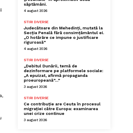
săptămâni.
i
4 august 2026
STIRI DIVERSE
Judecătoare din Mehedinți, mutată la
Secția Penală fără consimțământul ei.
„O hotărâre ce impune o justificare
riguroasă”
4 august 2026
STIRI DIVERSE
„Debitul Dunării, temă de
dezinformare pe platformele sociale:
„A epuizat, afirmă propaganda
proeuropeană”…”
3 august 2026
a,
STIRI DIVERSE
Ce contribuție are Ceuta în procesul
migrației către Europa: examinarea
.
unei crize continue
u
3 august 2026