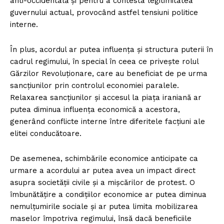
anti-occidentală și pentru a contesta legitimitatea
guvernului actual, provocând astfel tensiuni politice
interne.
În plus, acordul ar putea influența și structura puterii în
cadrul regimului, în special în ceea ce privește rolul
Gărzilor Revoluționare, care au beneficiat de pe urma
sancțiunilor prin controlul economiei paralele.
Relaxarea sancțiunilor și accesul la piața iraniană ar
putea diminua influența economică a acestora,
generând conflicte interne între diferitele facțiuni ale
elitei conducătoare.
De asemenea, schimbările economice anticipate ca
urmare a acordului ar putea avea un impact direct
asupra societății civile și a mișcărilor de protest. O
îmbunătățire a condițiilor economice ar putea diminua
nemulțumirile sociale și ar putea limita mobilizarea
maselor împotriva regimului, însă dacă beneficiile