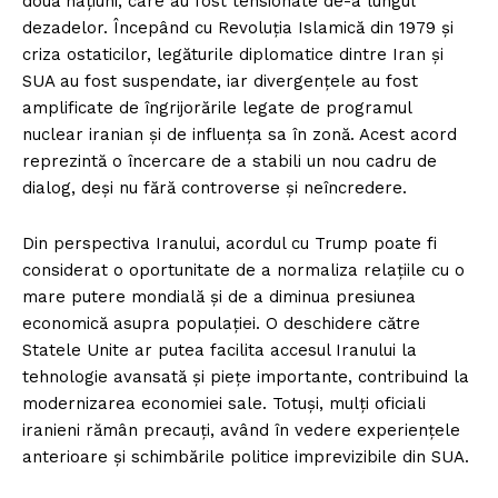
două națiuni, care au fost tensionate de-a lungul
dezadelor. Începând cu Revoluția Islamică din 1979 și
criza ostaticilor, legăturile diplomatice dintre Iran și
SUA au fost suspendate, iar divergențele au fost
amplificate de îngrijorările legate de programul
nuclear iranian și de influența sa în zonă. Acest acord
reprezintă o încercare de a stabili un nou cadru de
dialog, deși nu fără controverse și neîncredere.
Din perspectiva Iranului, acordul cu Trump poate fi
considerat o oportunitate de a normaliza relațiile cu o
mare putere mondială și de a diminua presiunea
economică asupra populației. O deschidere către
Statele Unite ar putea facilita accesul Iranului la
tehnologie avansată și piețe importante, contribuind la
modernizarea economiei sale. Totuși, mulți oficiali
iranieni rămân precauți, având în vedere experiențele
anterioare și schimbările politice imprevizibile din SUA.