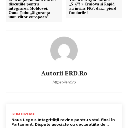
discuțiile pentru
„5+6”! » Craiova și Rapid
integrarea Moldovei.
au învins FRF, dar… pierd
Oana Țoiu: „Siguranța
fondurile!
unui viitor european”
Autorii ERD.ro
https://erd.ro
STIRI DIVERSE
Noua Lege a Integrității revine pentru votul final în
Parlament. Dispute asociate cu declarațiile de…