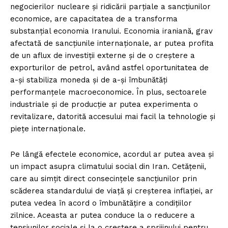
negocierilor nucleare și ridicării parțiale a sancțiunilor
economice, are capacitatea de a transforma
substanțial economia Iranului. Economia iraniană, grav
afectată de sancțiunile internaționale, ar putea profita
de un aflux de investiții externe și de o creștere a
exporturilor de petrol, având astfel oportunitatea de
a-și stabiliza moneda și de a-și îmbunătăți
performanțele macroeconomice. În plus, sectoarele
industriale și de producție ar putea experimenta o
revitalizare, datorită accesului mai facil la tehnologie și
piețe internaționale.
Pe lângă efectele economice, acordul ar putea avea și
un impact asupra climatului social din Iran. Cetățenii,
care au simțit direct consecințele sancțiunilor prin
scăderea standardului de viață și creșterea inflației, ar
putea vedea în acord o îmbunătățire a condițiilor
zilnice. Aceasta ar putea conduce la o reducere a
tensiunilor sociale și la o creștere a sprijinului pentru