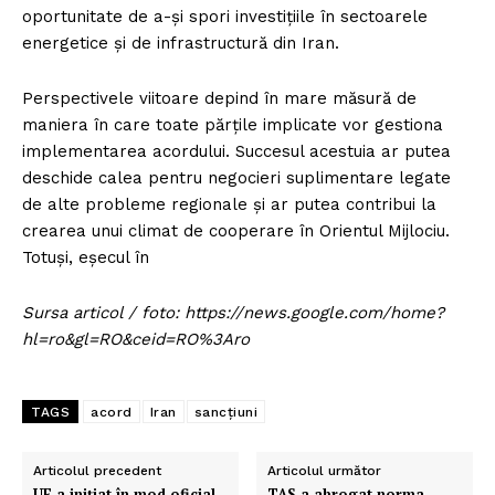
oportunitate de a-și spori investițiile în sectoarele
energetice și de infrastructură din Iran.
Perspectivele viitoare depind în mare măsură de
maniera în care toate părțile implicate vor gestiona
implementarea acordului. Succesul acestuia ar putea
deschide calea pentru negocieri suplimentare legate
de alte probleme regionale și ar putea contribui la
crearea unui climat de cooperare în Orientul Mijlociu.
Totuși, eșecul în
Sursa articol / foto: https://news.google.com/home?
hl=ro&gl=RO&ceid=RO%3Aro
TAGS
acord
Iran
sancțiuni
Articolul precedent
Articolul următor
UE a inițiat în mod oficial
TAS a abrogat norma