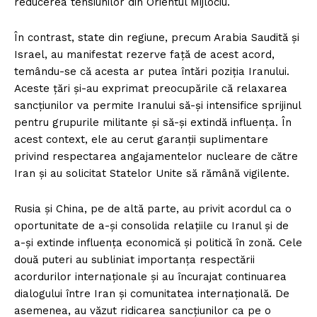
reducerea tensiunilor din Orientul Mijlociu.
În contrast, state din regiune, precum Arabia Saudită și
Israel, au manifestat rezerve față de acest acord,
temându-se că acesta ar putea întări poziția Iranului.
Aceste țări și-au exprimat preocupările că relaxarea
sancțiunilor va permite Iranului să-și intensifice sprijinul
pentru grupurile militante și să-și extindă influența. În
acest context, ele au cerut garanții suplimentare
privind respectarea angajamentelor nucleare de către
Iran și au solicitat Statelor Unite să rămână vigilente.
Rusia și China, pe de altă parte, au privit acordul ca o
oportunitate de a-și consolida relațiile cu Iranul și de
a-și extinde influența economică și politică în zonă. Cele
două puteri au subliniat importanța respectării
acordurilor internaționale și au încurajat continuarea
dialogului între Iran și comunitatea internațională. De
asemenea, au văzut ridicarea sancțiunilor ca pe o