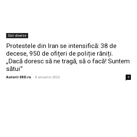
Stiri diverse
Protestele din Iran se intensifică: 38 de
decese, 950 de ofițeri de poliție răniți.
„Dacă doresc să ne tragă, să o facă! Suntem
sătui”
Autorii ERD.ro
-
8 ianuarie 2026
0