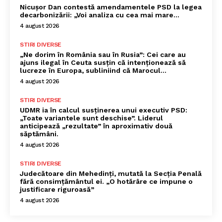
Nicușor Dan contestă amendamentele PSD la legea
decarbonizării: „Voi analiza cu cea mai mare…
4 august 2026
STIRI DIVERSE
„Ne dorim în România sau în Rusia”: Cei care au
ajuns ilegal în Ceuta susțin că intenționează să
lucreze în Europa, subliniind că Marocul...
4 august 2026
STIRI DIVERSE
UDMR ia în calcul susținerea unui executiv PSD:
„Toate variantele sunt deschise”. Liderul
anticipează „rezultate” în aproximativ două
săptămâni.
4 august 2026
STIRI DIVERSE
Judecătoare din Mehedinți, mutată la Secția Penală
fără consimțământul ei. „O hotărâre ce impune o
justificare riguroasă”
4 august 2026