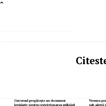
Citest
Guvernul pregătește un document
Vremea pen
legislativ pentru restricționarea utilizării
sub alertă 