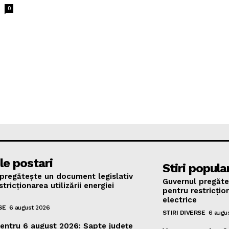
0
le postari
Stiri popula
pregătește un document legislativ
Guvernul pregăte
tricționarea utilizării energiei
pentru restricțion
electrice
SE
6 august 2026
STIRI DIVERSE
6 augu
entru 6 august 2026: Șapte județe