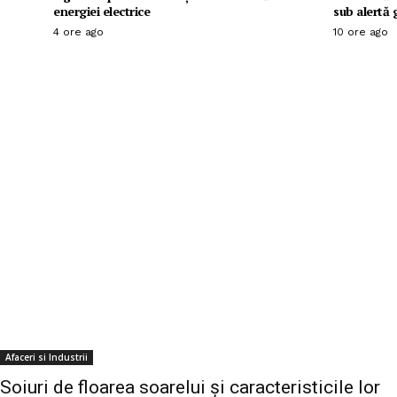
energiei electrice
sub alertă 
4 ore ago
10 ore ago
Afaceri si Industrii
Soiuri de floarea soarelui și caracteristicile lor