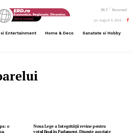
C
35.7
București
joi, august 6, 2026
 si Entertainment
Home & Deco
Sanatate si Hobby
oarelui
opa: o
Noua Lege a Integrității revine pentru
na,
votul final în Parlament. Dispute asociate