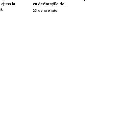
 ajuns la
cu declarațiile de…
a.
23 de ore ago