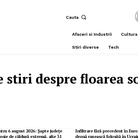
Cauta
Afaceri si Industrii
Cultura
Stiri diverse
Tech
e stiri despre
floarea s
tru 6 august 2026: Șapte județe
Infiltrare fără precedent în Eur
roșie de căldură extremă, alte 31
dronă rusească folosită în Ucrai