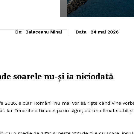
De:
Balaceanu Mihai
Data:
24 mai 2026
de soarele nu-și ia niciodată
e 2026, e clar. Românii nu mai vor să riște când vine vorb
Iar Tenerife e fix acel pariu sigur, cu un climat stabil și
”. Cu o medie de 23°C și peste 300 de zile cu soare, insul