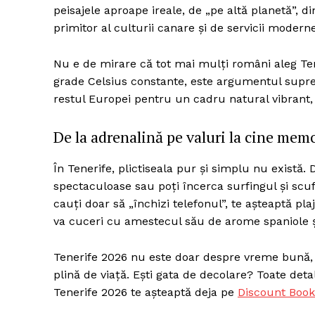
peisajele aproape ireale, de „pe altă planetă”, d
primitor al culturii canare și de servicii modern
Nu e de mirare că tot mai mulți români aleg Ten
grade Celsius constante, este argumentul suprem
restul Europei pentru un cadru natural vibrant
De la adrenalină pe valuri la cine memo
În Tenerife, plictiseala pur și simplu nu există.
spectaculoase sau poți încerca surfingul și scuf
cauți doar să „închizi telefonul”, te așteaptă pl
va cuceri cu amestecul său de arome spaniole și
Tenerife 2026 nu este doar despre vreme bună, c
plină de viață. Ești gata de decolare? Toate det
Tenerife 2026 te așteaptă deja pe
Discount Book