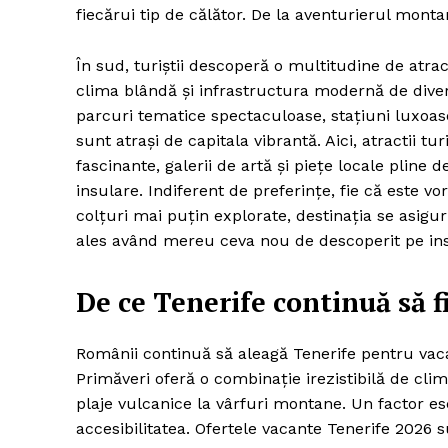
fiecărui tip de călător. De la aventurierul monta
În sud, turiștii descoperă o multitudine de atra
clima blândă și infrastructura modernă de diverti
parcuri tematice spectaculoase, stațiuni luxoase 
sunt atrași de capitala vibrantă. Aici, atractii 
fascinante, galerii de artă și piețe locale pline 
insulare. Indiferent de preferințe, fie că este v
colțuri mai puțin explorate, destinația se asigu
ales având mereu ceva nou de descoperit pe ins
De ce Tenerife continuă să f
Românii continuă să aleagă Tenerife pentru vacanț
Primăveri oferă o combinație irezistibilă de clim
plaje vulcanice la vârfuri montane. Un factor es
accesibilitatea. Ofertele vacante Tenerife 202