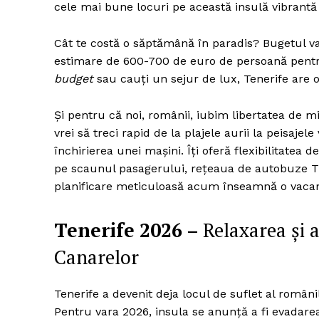
cele mai bune locuri pe această insulă vibrantă
Cât te costă o săptămână în paradis? Bugetul vari
estimare de 600-700 de euro de persoană pentru 
budget
sau cauți un sejur de lux, Tenerife are o
Și pentru că noi, românii, iubim libertatea de m
vrei să treci rapid de la plajele aurii la peisaj
închirierea unei mașini. Îți oferă flexibilitatea d
pe scaunul pasagerului, rețeaua de autobuze Tits
planificare meticuloasă acum înseamnă o vacanță 
Tenerife 2026 –
Relaxarea și 
Canarelor
Tenerife a devenit deja locul de suflet al român
Pentru vara 2026, insula se anunță a fi evadarea 