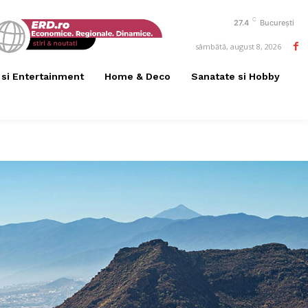
C
27.4
București
sâmbătă, august 8, 2026
 si Entertainment
Home & Deco
Sanatate si Hobby