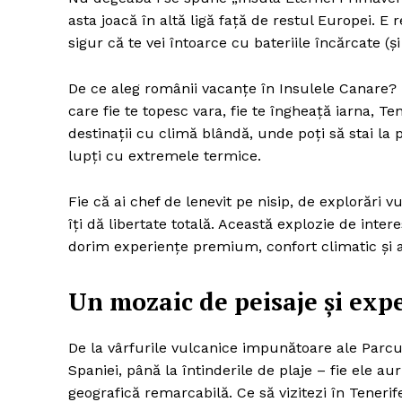
asta joacă în altă ligă față de restul Europei. E r
sigur că te vei întoarce cu bateriile încărcate (ș
De ce aleg românii vacanțe în Insulele Canare? 
care fie te topesc vara, fie te îngheață iarna, Te
destinații cu climă blândă, unde poți să stai la 
lupți cu extremele termice.
Fie că ai chef de lenevit pe nisip, de explorări 
îți dă libertate totală. Această explozie de inte
dorim experiențe premium, confort climatic și 
Un mozaic de peisaje și exp
De la vârfurile vulcanice impunătoare ale Parcul
Spaniei, până la întinderile de plaje – fie ele aur
geografică remarcabilă. Ce să vizitezi în Teneri