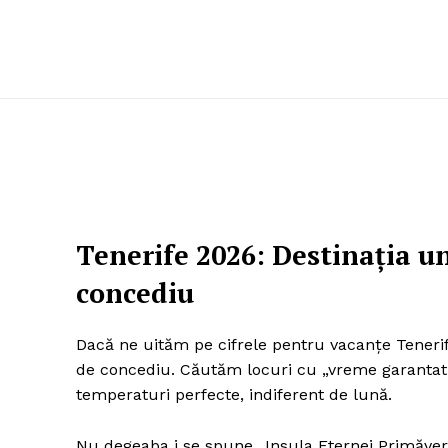
Tenerife 2026: Destinația un
concediu
Dacă ne uităm pe cifrele pentru vacanțe Tenerif
de concediu. Căutăm locuri cu „vreme garantată”. 
temperaturi perfecte, indiferent de lună.
Nu degeaba i se spune „Insula Eternei Primăveri