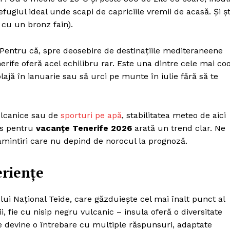
efugiul ideal unde scapi de capriciile vremii de acasă. Și șt
i cu un bronz fain).
Pentru că, spre deosebire de destinațiile mediteraneene
nerife oferă acel echilibru rar. Este una dintre cele mai coo
plajă în ianuarie sau să urci pe munte în iulie fără să te
vulcanice sau de
sporturi pe apă
, stabilitatea meteo de aici
res pentru
vacanțe Tenerife 2026
arată un trend clar. Ne
amintiri care nu depind de norocul la prognoză.
eriențe
ui Național Teide, care găzduiește cel mai înalt punct al
ii, fie cu nisip negru vulcanic – insula oferă o diversitate
fe devine o întrebare cu multiple răspunsuri, adaptate