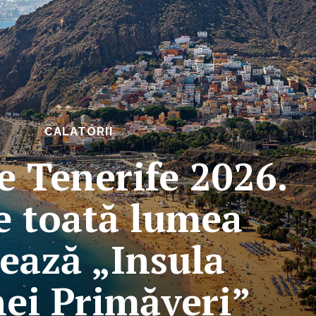
CALATORII
e Tenerife 2026.
e toată lumea
ează „Insula
nei Primăveri”