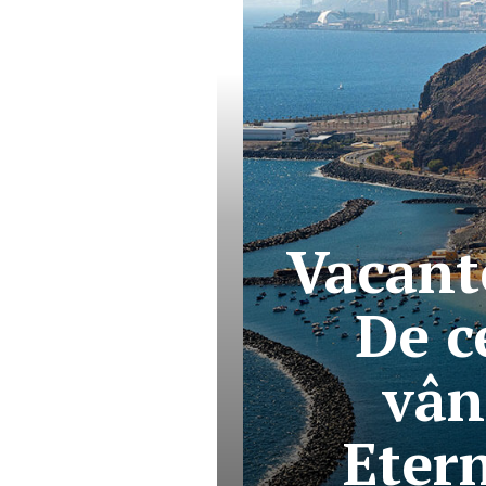
Vacant
De c
vân
Eter