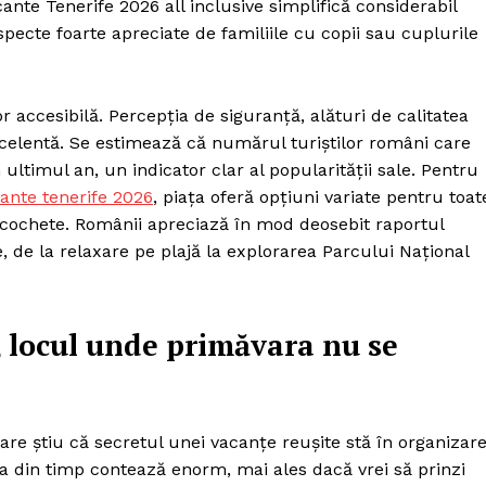
cante Tenerife 2026 all inclusive simplifică considerabil
 aspecte foarte apreciate de familiile cu copii sau cuplurile
 accesibilă. Percepția de siguranță, alături de calitatea
excelentă. Se estimează că numărul turiștilor români care
ultimul an, un indicator clar al popularității sale. Pentru
cante tenerife 2026
, piața oferă opțiuni variate pentru toat
 cochete. Românii apreciază în mod deosebit raportul
ile, de la relaxare pe plajă la explorarea Parcului Național
, locul unde primăvara nu se
re știu că secretul unei vacanțe reușite stă în organizar
ea din timp contează enorm, mai ales dacă vrei să prinzi