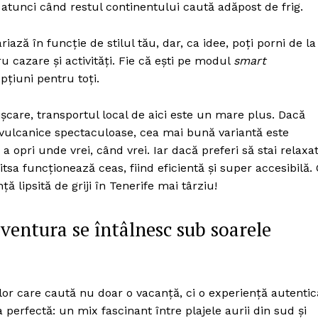
 atunci când restul continentului caută adăpost de frig.
ază în funcție de stilul tău, dar, ca idee, poți porni de la
cazare și activități. Fie că ești pe modul
smart
pțiuni pentru toți.
ișcare, transportul local de aici este un mare plus. Dacă
ele vulcanice spectaculoase, cea mai bună variantă este
e a opri unde vrei, când vrei. Iar dacă preferi să stai relaxa
a funcționează ceas, fiind eficientă și super accesibilă.
lipsită de griji în Tenerife mai târziu!
aventura se întâlnesc sub soarele
ilor care caută nu doar o vacanță, ci o experiență autentic
perfectă: un mix fascinant între plajele aurii din sud și