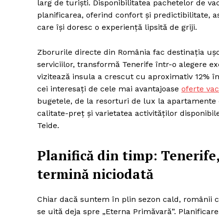
larg de turiști. Disponibilitatea pachetelor de va
planificarea, oferind confort și predictibilitate,
care își doresc o experiență lipsită de griji.
Zborurile directe din România fac destinația ușor
serviciilor, transformă Tenerife într-o alegere 
vizitează insula a crescut cu aproximativ 12% în 
cei interesați de cele mai avantajoase
oferte va
bugetele, de la resorturi de lux la apartamente
calitate-preț și varietatea activităților disponib
Teide.
Planifică din timp: Tenerife
termină niciodată
Chiar dacă suntem în plin sezon cald, românii ca
se uită deja spre „Eterna Primăvară”. Planificar