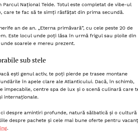
in Parcul Național Teide. Totul este completat de vibe-ul
e, care te fac să te simți răsfățat din prima secundă.
erife an de an. „Eterna primăvară”, cu cele peste 20 de
. Este locul unde poți lăsa în urmă frigul sau ploile din
, unde soarele e mereu prezent.
rabile sub stele
 Dacă ești genul activ, te poți pierde pe trasee montane
undările în apele clare ale Atlanticului. Dacă, în schimb,
aje impecabile, centre spa de lux și o scenă culinară care t
 internaționale.
i despre amintiri profunde, natură sălbatică și o cultură
aliile despre pachete și cele mai bune oferte pentru vacan
ing
.