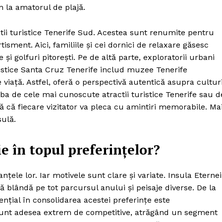
n la amatorul de plajă.
ctii turistice Tenerife Sud. Acestea sunt renumite pentru
sment. Aici, familiile și cei dornici de relaxare găsesc
și golfuri pitorești. Pe de altă parte, exploratorii urbani
turistice Santa Cruz Tenerife includ muzee Tenerife
de viață. Astfel, oferă o perspectivă autentică asupra culturi
orba de cele mai cunoscute atractii turistice Tenerife sau d
ră că fiecare vizitator va pleca cu amintiri memorabile. Ma
ulă.
ie în topul preferințelor?
ele lor. Iar motivele sunt clare și variate. Insula Eternei
ă blândă pe tot parcursul anului și peisaje diverse. De la
ențial în consolidarea acestei preferințe este
6 sunt adesea extrem de competitive, atrăgând un segment