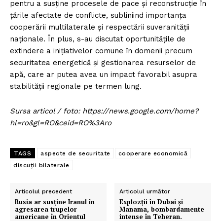
pentru a susține procesele de pace și reconstrucție în
țările afectate de conflicte, subliniind importanța
cooperării multilaterale și respectării suveranității
naționale. În plus, s-au discutat oportunitățile de
extindere a inițiativelor comune în domenii precum
securitatea energetică și gestionarea resurselor de
apă, care ar putea avea un impact favorabil asupra
stabilității regionale pe termen lung.
Sursa articol / foto: https://news.google.com/home?
hl=ro&gl=RO&ceid=RO%3Aro
TAGS
aspecte de securitate
cooperare economică
discuții bilaterale
Articolul precedent
Articolul următor
Rusia ar susține Iranul în
Explozții în Dubai și
agresarea trupelor
Manama, bombardamente
americane în Orientul
intense în Teheran.