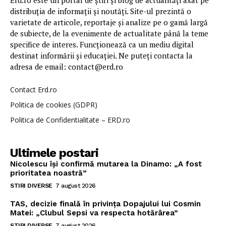
Erd.ro este un portal de știri și blog de actualități axat pe
distribuția de informații și noutăți. Site-ul prezintă o
varietate de articole, reportaje și analize pe o gamă largă
de subiecte, de la evenimente de actualitate până la teme
specifice de interes. Funcționează ca un mediu digital
destinat informării și educației. Ne puteți contacta la
adresa de email: contact@erd.ro
Contact Erd.ro
Politica de cookies (GDPR)
Politica de Confidentialitate – ERD.ro
Ultimele postari
Nicolescu își confirmă mutarea la Dinamo: „A fost
prioritatea noastră”
STIRI DIVERSE
7 august 2026
TAS, decizie finală în privința Dopajului lui Cosmin
Matei: „Clubul Sepsi va respecta hotărârea”
STIRI DIVERSE
7 august 2026