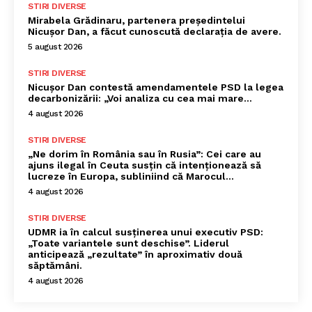
STIRI DIVERSE
Mirabela Grădinaru, partenera președintelui
Nicușor Dan, a făcut cunoscută declarația de avere.
5 august 2026
STIRI DIVERSE
Nicușor Dan contestă amendamentele PSD la legea
decarbonizării: „Voi analiza cu cea mai mare…
4 august 2026
STIRI DIVERSE
„Ne dorim în România sau în Rusia”: Cei care au
ajuns ilegal în Ceuta susțin că intenționează să
lucreze în Europa, subliniind că Marocul...
4 august 2026
STIRI DIVERSE
UDMR ia în calcul susținerea unui executiv PSD:
„Toate variantele sunt deschise”. Liderul
anticipează „rezultate” în aproximativ două
săptămâni.
4 august 2026