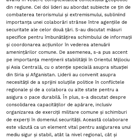
din regiune. Cei doi lideri au abordat subiecte ce țin de
combaterea terorismului și extremismului, subliniind
importanța unei colaborări strânse între agențiile de
securitate ale celor două țări. S-au discutat măsuri
specifice pentru îmbunătățirea schimbului de informații
și coordonarea acțiunilor în vederea atenuării
amenințărilor comune. De asemenea, s-a pus accent
pe importanța menținerii stabilității în Orientul Mijlociu
și Asia Centrală, cu o atenție specială asupra situației
din Siria și Afganistan. Liderii au convenit asupra
necesității de a sprijini soluțiile politice în conflictele
regionale și de a colabora cu alte state pentru a
asigura o pace durabilă. În plus, s-a discutat despre
consolidarea capacităților de apărare, inclusiv
organizarea de exerciții militare comune și schimburi
de experți în domeniul securității. Această colaborare
este văzută ca un element vital pentru asigurarea unui
mediu sigur și stabil, atât la nivel regional, cât și