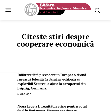
Citeste stiri despre
cooperare economică
Infiltrare fără precedent în Europa: o dronă
rusească folosită în Ucraina, echipată cu
explozibil Semtex, a ajuns la aeroportul din
Leipzig, Germania.
5 ore ago
Noua Lege a Integrității revine pentru votul
final în Parlament. Dispute asociate cu