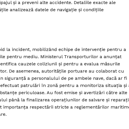
jul și a preveni alte accidente. Detaliile exacte ale
ățile analizează datele de navigație și condițiile
id la incident, mobilizând echipe de intervenție pentru a
rile pentru mediu. Ministerul Transporturilor a anunțat
entifica cauzele coliziunii și pentru a evalua măsurile
iitor. De asemenea, autoritățile portuare au colaborat cu
în siguranță a personalului de pe ambele nave, dacă ar fi
efectuat patrulări în zonă pentru a monitoriza situația și 
bstanțe periculoase. Au fost emise și avertizări către alte
ui până la finalizarea operațiunilor de salvare și reparații
niat importanța respectării stricte a reglementărilor maritim
re.