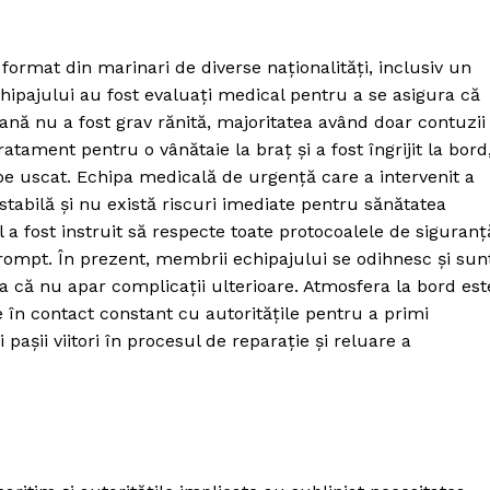
 format din marinari de diverse naționalități, inclusiv un
ipajului au fost evaluați medical pentru a se asigura că
soană nu a fost grav rănită, majoritatea având doar contuzii
atament pentru o vânătaie la braț și a fost îngrijit la bord
pe uscat. Echipa medicală de urgență care a intervenit a
stabilă și nu există riscuri imediate pentru sănătatea
 a fost instruit să respecte toate protocoalele de siguranț
prompt. În prezent, membrii echipajului se odihnesc și sun
ra că nu apar complicații ulterioare. Atmosfera la bord est
e în contact constant cu autoritățile pentru a primi
 pașii viitori în procesul de reparație și reluare a