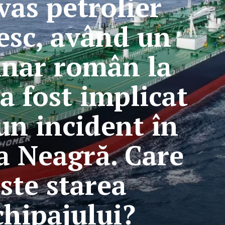
vas petrolier
esc, având un
nar român la
a fost implicat
un incident în
 Neagră. Care
ste starea
chipajului?