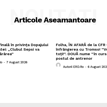
NOUTATI
Articole Aseamantoare
inală în privința Dopajului
Folha, ÎN AFARĂ de la CFR 
tei: „Clubul Sepsi va
înfrângerea cu Tromso! ”Vo
ărârea”
toți!”. DOUĂ nume ”în cur
postul de antrenor
ro
-
7 August 2026
Autorii ERD.ro
-
6 August 202