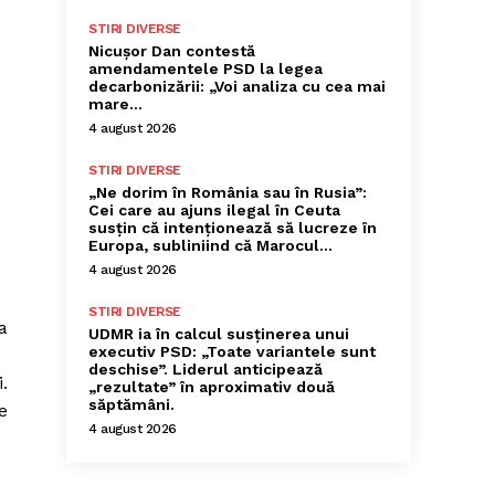
STIRI DIVERSE
Nicușor Dan contestă
amendamentele PSD la legea
decarbonizării: „Voi analiza cu cea mai
mare…
4 august 2026
STIRI DIVERSE
„Ne dorim în România sau în Rusia”:
Cei care au ajuns ilegal în Ceuta
susțin că intenționează să lucreze în
Europa, subliniind că Marocul...
4 august 2026
STIRI DIVERSE
a
UDMR ia în calcul susținerea unui
executiv PSD: „Toate variantele sunt
deschise”. Liderul anticipează
.
„rezultate” în aproximativ două
săptămâni.
e
4 august 2026