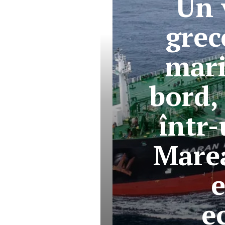
Un 
grec
mari
bord, 
într-
Marea
e
e