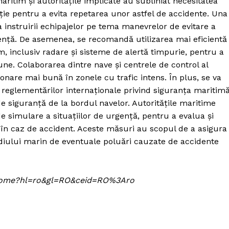
ritim și autoritățile implicate au subliniat necesitatea
ie pentru a evita repetarea unor astfel de accidente. Una
 instruirii echipajelor pe tema manevrelor de evitare a
urgență. De asemenea, se recomandă utilizarea mai eficientă
m, inclusiv radare și sisteme de alertă timpurie, pentru a
iune. Colaborarea dintre nave și centrele de control al
donare mai bună în zonele cu trafic intens. În plus, se va
 reglementărilor internaționale privind siguranța maritim
e siguranță de la bordul navelor. Autoritățile maritime
de simulare a situațiilor de urgență, pentru a evalua și
 în caz de accident. Aceste măsuri au scopul de a asigura
ediului marin de eventuale poluări cauzate de accidente
om/home?hl=ro&gl=RO&ceid=RO%3Aro