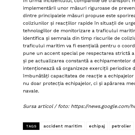
În urma incidentului, companiile de transport ma
implementării unor măsuri riguroase de prevenț
dintre principalele măsuri propuse este sporirea
coliziunilor și reacțiilor rapide în situații de 
tehnologiilor de monitorizare a traficului mariti
identifica și semnala din timp riscurile de coliz
traficului maritim va fi esențială pentru o coor
pune un accent special pe respectarea strictă a
și pe actualizarea constantă a echipamentelor d
intenționează să organizeze exerciții periodice 
îmbunătăți capacitatea de reacție a echipajelor
nu doar protecția echipajelor, ci și apărarea m
navale.
Sursa articol / foto: https://news.google.c
accident maritim
echipaj
petrolier
TAGS