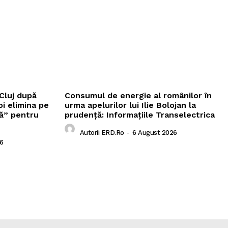
Cluj după
Consumul de energie al românilor în
i elimina pe
urma apelurilor lui Ilie Bolojan la
să” pentru
prudență: Informațiile Transelectrica
Autorii ERD.ro
-
6 August 2026
6