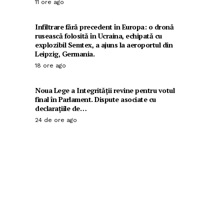
11 ore ago
Infiltrare fără precedent în Europa: o dronă
rusească folosită în Ucraina, echipată cu
explozibil Semtex, a ajuns la aeroportul din
Leipzig, Germania.
18 ore ago
Noua Lege a Integrității revine pentru votul
final în Parlament. Dispute asociate cu
declarațiile de…
24 de ore ago