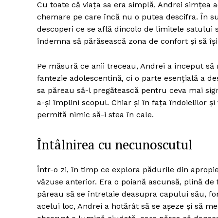
Cu toate că viața sa era simplă, Andrei simțea 
chemare pe care încă nu o putea descifra. În su
descoperi ce se află dincolo de limitele satului 
îndemna să părăsească zona de confort și să își
Pe măsură ce anii treceau, Andrei a început să r
fantezie adolescentină, ci o parte esențială a des
sa păreau să-l pregătească pentru ceva mai signi
a-și împlini scopul. Chiar și în fața îndoielilor 
permită nimic să-i stea în cale.
Întâlnirea cu necunoscutul
Într-o zi, în timp ce explora pădurile din aprop
văzuse anterior. Era o poiană ascunsă, plină de f
păreau să se întretaie deasupra capului său, fo
acelui loc, Andrei a hotărât să se așeze și să me