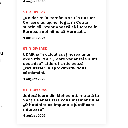
4 august 2026
o
STIRI DIVERSE
„Ne dorim în România sau în Rusia”:
Cei care au ajuns ilegal în Ceuta
susțin că intenționează să lucreze în
Europa, subliniind că Marocul...
4 august 2026
STIRI DIVERSE
ru
UDMR ia în calcul susținerea unui
executiv PSD: „Toate variantele sunt
u
deschise”. Liderul anticipează
„rezultate” în aproximativ două
săptămâni.
4 august 2026
STIRI DIVERSE
Judecătoare din Mehedinți, mutată la
Secția Penală fără consimțământul ei.
„O hotărâre ce impune o justificare
ri
riguroasă”
a
4 august 2026