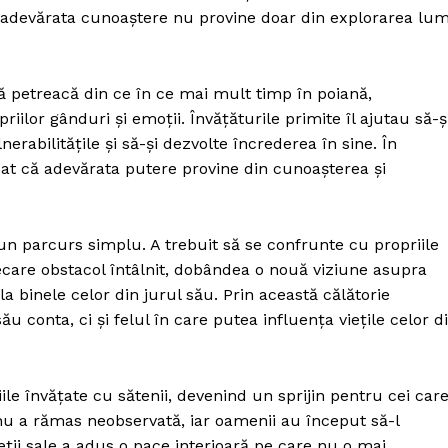
 adevărata cunoaștere nu provine doar din explorarea lum
ă petreacă din ce în ce mai mult timp în poiană,
iilor gânduri și emoții. Învățăturile primite îl ajutau să-ș
nerabilitățile și să-și dezvolte încrederea în sine. În
zat că adevărata putere provine din cunoașterea și
un parcurs simplu. A trebuit să se confrunte cu propriile
fiecare obstacol întâlnit, dobândea o nouă viziune asupra
la binele celor din jurul său. Prin această călătorie
ău conta, ci și felul în care putea influența viețile celor d
ile învățate cu sătenii, devenind un sprijin pentru cei car
u a rămas neobservată, iar oamenii au început să-l
eții sale a adus o pace interioară pe care nu o mai