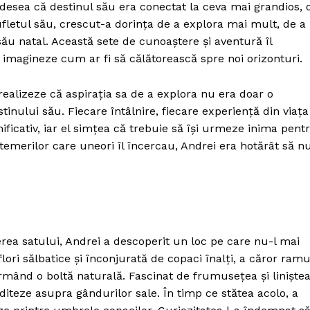
adesea că destinul său era conectat la ceva mai grandios, 
fletul său, crescut-a dorința de a explora mai mult, de a
său natal. Această sete de cunoaștere și aventură îl
 imagineze cum ar fi să călătorească spre noi orizonturi.
ealizeze că aspirația sa de a explora nu era doar o
tinului său. Fiecare întâlnire, fiecare experiență din viața
ficativ, iar el simțea că trebuie să își urmeze inima pent
și temerilor care uneori îl încercau, Andrei era hotărât să n
ierea satului, Andrei a descoperit un loc pe care nu-l mai
lori sălbatice și înconjurată de copaci înalți, a căror ramu
rmând o boltă naturală. Fascinat de frumusețea și liniște
diteze asupra gândurilor sale. În timp ce stătea acolo, a