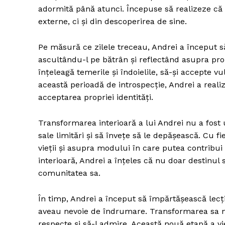
adormită până atunci. Începuse să realizeze că
externe, ci și din descoperirea de sine.
Pe măsură ce zilele treceau, Andrei a început s
ascultându-l pe bătrân și reflectând asupra propr
înțeleagă temerile și îndoielile, să-și accepte vul
această perioadă de introspecție, Andrei a reali
acceptarea propriei identități.
Transformarea interioară a lui Andrei nu a fost 
sale limitări și să învețe să le depășească. Cu 
vieții și asupra modului în care putea contribui 
interioară, Andrei a înțeles că nu doar destinul s
comunitatea sa.
În timp, Andrei a început să împărtășească lecți
aveau nevoie de îndrumare. Transformarea sa n
respecte și să-l admire. Această nouă etapă a vi