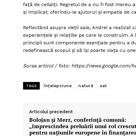
față de ceilalți. Regretul de a nu fi fost mereu 
și implicat, oferindu-le ajutorul și empatia de c
Reflectând asupra vieții sale, Andrei a realizat 
experiențele și relațiile pe care le construim. A 
principii sunt componente esențiale pentru a duc
redefinească scopul și să își poarte viața cu ones
Sursa articol / foto: https://news.google.c
înțelepciune
natură
sat
TAGS
Articolul precedent
Bolojan și Merz, conferință comună:
„Imprescindea preluării unui rol crescu
pentru națiunile europene în finanțare