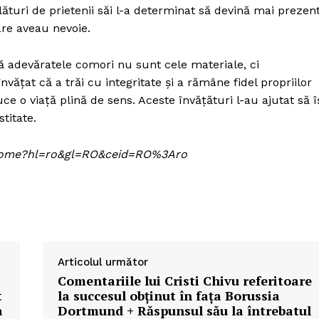
alături de prietenii săi l-a determinat să devină mai prezen
are aveau nevoie.
că adevăratele comori nu sunt cele materiale, ci
învățat că a trăi cu integritate și a rămâne fidel propriilor
e o viață plină de sens. Aceste învățături l-au ajutat să î
titate.
om/home?hl=ro&gl=RO&ceid=RO%3Aro
Articolul următor
Comentariile lui Cristi Chivu referitoare
t
la succesul obținut în fața Borussia
a
Dortmund + Răspunsul său la întrebatul