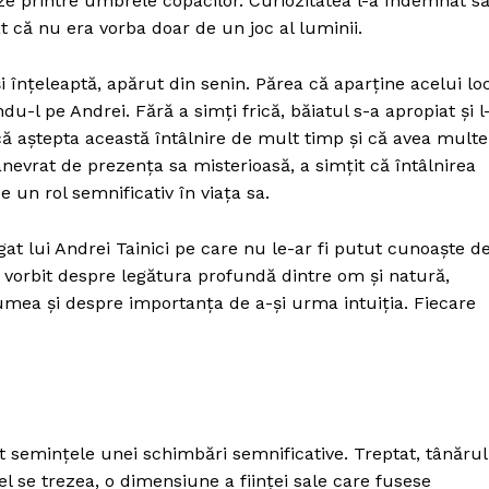
e printre umbrele copacilor. Curiozitatea l-a îndemnat s
t că nu era vorba doar de un joc al luminii.
i înțeleaptă, apărut din senin. Părea că aparține acelui loc
u-l pe Andrei. Fără a simți frică, băiatul s-a apropiat și l
ă aștepta această întâlnire de mult timp și că avea multe
anevrat de prezența sa misterioasă, a simțit că întâlnirea
 un rol semnificativ în viața sa.
gat lui Andrei Tainici pe care nu le-ar fi putut cunoaște d
-a vorbit despre legătura profundă dintre om și natură,
mea și despre importanța de a-și urma intuiția. Fiecare
it semințele unei schimbări semnificative. Treptat, tânărul
el se trezea, o dimensiune a ființei sale care fusese