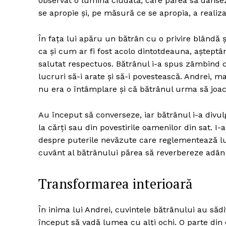
observat o lumină ciudată, care părea să dansez
se apropie și, pe măsură ce se apropia, a realiza
În fața lui apăru un bătrân cu o privire blândă ș
ca și cum ar fi fost acolo dintotdeauna, așteptând
salutat respectuos. Bătrânul i-a spus zâmbind c
lucruri să-i arate și să-i povestească. Andrei, m
nu era o întâmplare și că bătrânul urma să joace
Au început să converseze, iar bătrânul i-a divul
la cărți sau din povestirile oamenilor din sat. I
despre puterile nevăzute care reglementează lu
cuvânt al bătrânului părea să reverbereze adân
Transformarea interioară
În inima lui Andrei, cuvintele bătrânului au săd
început să vadă lumea cu alți ochi. O parte din 