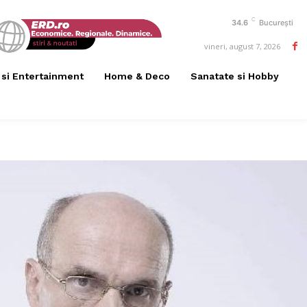
C
34.6
București
vineri, august 7, 2026
 si Entertainment
Home & Deco
Sanatate si Hobby