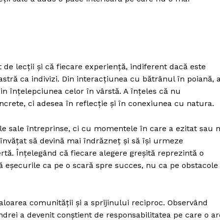
 de lecții și că fiecare experiență, indiferent dacă este
stră ca indivizi. Din interacțiunea cu bătrânul în poiană, 
in înțelepciunea celor în vârstă. A înțeles că nu
ncrete, ci adesea în reflecție și în conexiunea cu natura.
le sale întreprinse, ci cu momentele în care a ezitat sau 
 învățat să devină mai îndrăzneț și să își urmeze
ertă. Înțelegând că fiecare alegere greșită reprezintă o
că eșecurile ca pe o scară spre succes, nu ca pe obstacole
valoarea comunității și a sprijinului reciproc. Observând
ndrei a devenit conștient de responsabilitatea pe care o ar