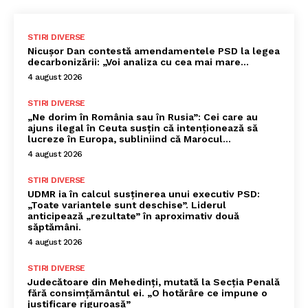
STIRI DIVERSE
Nicușor Dan contestă amendamentele PSD la legea
decarbonizării: „Voi analiza cu cea mai mare…
4 august 2026
STIRI DIVERSE
„Ne dorim în România sau în Rusia”: Cei care au
ajuns ilegal în Ceuta susțin că intenționează să
lucreze în Europa, subliniind că Marocul...
4 august 2026
STIRI DIVERSE
UDMR ia în calcul susținerea unui executiv PSD:
„Toate variantele sunt deschise”. Liderul
anticipează „rezultate” în aproximativ două
săptămâni.
4 august 2026
STIRI DIVERSE
Judecătoare din Mehedinți, mutată la Secția Penală
fără consimțământul ei. „O hotărâre ce impune o
justificare riguroasă”