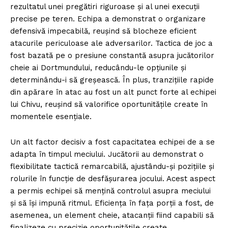
rezultatul unei pregătiri riguroase și al unei execuții
precise pe teren. Echipa a demonstrat o organizare
defensivă impecabilă, reușind să blocheze eficient
atacurile periculoase ale adversarilor. Tactica de joc a
fost bazată pe o presiune constantă asupra jucătorilor
cheie ai Dortmundului, reducându-le opțiunile și
determinându-i să greșească. În plus, tranzițiile rapide
din apărare în atac au fost un alt punct forte al echipei
lui Chivu, reușind să valorifice oportunitățile create în
momentele esențiale.
Un alt factor decisiv a fost capacitatea echipei de a se
adapta în timpul meciului. Jucătorii au demonstrat o
flexibilitate tactică remarcabilă, ajustându-și pozițiile și
rolurile în funcție de desfășurarea jocului. Acest aspect
a permis echipei să mențină controlul asupra meciului
și să își impună ritmul. Eficiența în fața porții a fost, de
asemenea, un element cheie, atacanții fiind capabili să
finalizeze cu precizie oportunitățile create.