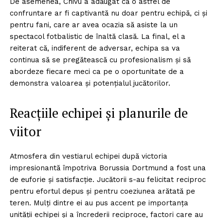
De asemenea, Chivu a adăugat că o astfel de
confruntare ar fi captivantă nu doar pentru echipă, ci și
pentru fani, care ar avea ocazia să asiste la un
spectacol fotbalistic de înaltă clasă. La final, el a
reiterat că, indiferent de adversar, echipa sa va
continua să se pregătească cu profesionalism și să
abordeze fiecare meci ca pe o oportunitate de a
demonstra valoarea și potențialul jucătorilor.
Reacțiile echipei și planurile de
viitor
Atmosfera din vestiarul echipei după victoria
impresionantă împotriva Borussia Dortmund a fost una
de euforie și satisfacție. Jucătorii s-au felicitat reciproc
pentru efortul depus și pentru coeziunea arătată pe
teren. Mulți dintre ei au pus accent pe importanța
unității echipei și a încrederii reciproce, factori care au