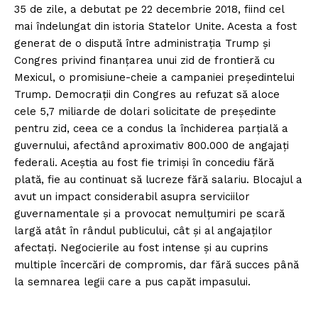
35 de zile, a debutat pe 22 decembrie 2018, fiind cel
mai îndelungat din istoria Statelor Unite. Acesta a fost
generat de o dispută între administrația Trump și
Congres privind finanțarea unui zid de frontieră cu
Mexicul, o promisiune-cheie a campaniei președintelui
Trump. Democrații din Congres au refuzat să aloce
cele 5,7 miliarde de dolari solicitate de președinte
pentru zid, ceea ce a condus la închiderea parțială a
guvernului, afectând aproximativ 800.000 de angajați
federali. Aceștia au fost fie trimiși în concediu fără
plată, fie au continuat să lucreze fără salariu. Blocajul a
avut un impact considerabil asupra serviciilor
guvernamentale și a provocat nemulțumiri pe scară
largă atât în rândul publicului, cât și al angajaților
afectați. Negocierile au fost intense și au cuprins
multiple încercări de compromis, dar fără succes până
la semnarea legii care a pus capăt impasului.