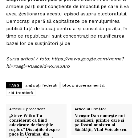
ambele părți sunt conștiente de impactul pe care îl va
avea gestionarea acestui episod asupra electoratului.
Democrații speră să capitalizeze pe nemulțumirea
publică față de blocaj pentru a-și consolida poziția, în
timp ce republicanii sunt concentrați pe reunificarea
bazei lor de susținători și pe
Sursa articol / foto: https://news.google.com/home?
hl=ro&gl=RO&ceid=RO%3Aro
TAGS
angajați federali
blocaj guvernamental
zid frontieră
Articolul precedent
Articolul următor
„Steve Witkoff a
Nicușor Dan numește noi
considerat ca fiind
consilieri, printre care și
adevărate declarațiile
pe fostul ministru al
rușilor.” Discuțiile despre
Sănătății, Vlad Voiculescu.
pace în Ucraina, din