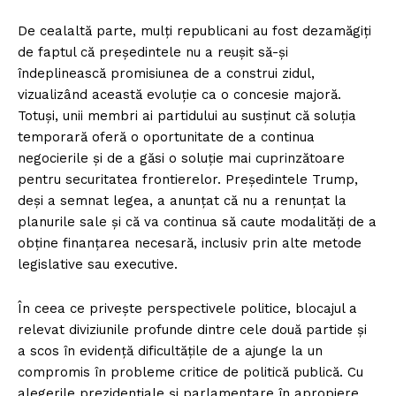
De cealaltă parte, mulți republicani au fost dezamăgiți
de faptul că președintele nu a reușit să-și
îndeplinească promisiunea de a construi zidul,
vizualizând această evoluție ca o concesie majoră.
Totuși, unii membri ai partidului au susținut că soluția
temporară oferă o oportunitate de a continua
negocierile și de a găsi o soluție mai cuprinzătoare
pentru securitatea frontierelor. Președintele Trump,
deși a semnat legea, a anunțat că nu a renunțat la
planurile sale și că va continua să caute modalități de a
obține finanțarea necesară, inclusiv prin alte metode
legislative sau executive.
În ceea ce privește perspectivele politice, blocajul a
relevat diviziunile profunde dintre cele două partide și
a scos în evidență dificultățile de a ajunge la un
compromis în probleme critice de politică publică. Cu
alegerile prezidențiale și parlamentare în apropiere,