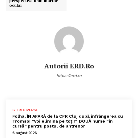
perspectiva unui martor
ocular
Autorii ERD.ro
https://erd.ro
STIRI DIVERSE
Folha, ÎN AFARĂ de la CFR Cluj după înfrângerea cu
Tromso! ”Voi elimina pe toți!”. DOUĂ nume ”în
cursă” pentru postul de antrenor
6 august 2026