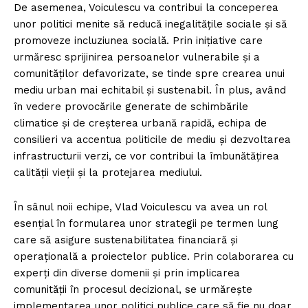
De asemenea, Voiculescu va contribui la conceperea
unor politici menite să reducă inegalitățile sociale și să
promoveze incluziunea socială. Prin inițiative care
urmăresc sprijinirea persoanelor vulnerabile și a
comunităților defavorizate, se tinde spre crearea unui
mediu urban mai echitabil și sustenabil. În plus, având
în vedere provocările generate de schimbările
climatice și de creșterea urbană rapidă, echipa de
consilieri va accentua politicile de mediu și dezvoltarea
infrastructurii verzi, ce vor contribui la îmbunătățirea
calității vieții și la protejarea mediului.
În sânul noii echipe, Vlad Voiculescu va avea un rol
esențial în formularea unor strategii pe termen lung
care să asigure sustenabilitatea financiară și
operațională a proiectelor publice. Prin colaborarea cu
experți din diverse domenii și prin implicarea
comunității în procesul decizional, se urmărește
implementarea unor politici publice care să fie nu doar