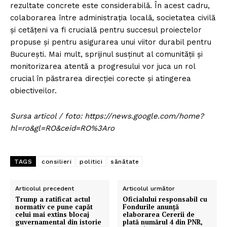
rezultate concrete este considerabilă. În acest cadru,
colaborarea între administrația locală, societatea civilă
și cetățeni va fi crucială pentru succesul proiectelor
propuse și pentru asigurarea unui viitor durabil pentru
București. Mai mult, sprijinul susținut al comunității și
monitorizarea atentă a progresului vor juca un rol
crucial în păstrarea direcției corecte și atingerea
obiectiveilor.
Sursa articol / foto: https://news.google.com/home?
hl=ro&gl=RO&ceid=RO%3Aro
TAGS
consilieri
politici
sănătate
Articolul precedent
Articolul următor
Trump a ratificat actul
Oficialului responsabil cu
normativ ce pune capăt
Fondurile anunță
celui mai extins blocaj
elaborarea Cererii de
guvernamental din istorie
plată numărul 4 din PNR,