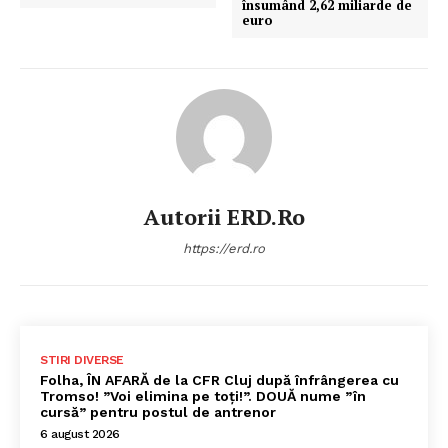
însumând 2,62 miliarde de
euro
Autorii ERD.ro
https://erd.ro
STIRI DIVERSE
Folha, ÎN AFARĂ de la CFR Cluj după înfrângerea cu
Tromso! ”Voi elimina pe toți!”. DOUĂ nume ”în
cursă” pentru postul de antrenor
6 august 2026