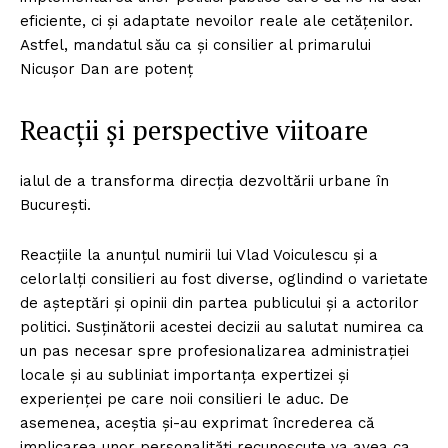
eficiente, ci și adaptate nevoilor reale ale cetățenilor.
Astfel, mandatul său ca și consilier al primarului
Nicușor Dan are potenț
Reacții și perspective viitoare
ialul de a transforma direcția dezvoltării urbane în
București.
Reacțiile la anunțul numirii lui Vlad Voiculescu și a
celorlalți consilieri au fost diverse, oglindind o varietate
de așteptări și opinii din partea publicului și a actorilor
politici. Susținătorii acestei decizii au salutat numirea ca
un pas necesar spre profesionalizarea administrației
locale și au subliniat importanța expertizei și
experienței pe care noii consilieri le aduc. De
asemenea, aceștia și-au exprimat încrederea că
implicarea unor personalități recunoscute va avea ca