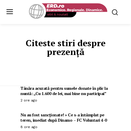
Citeste stiri despre
prezență
Tânăra acuzată pentru sumele donate în plic la
nuntă: „Cu 1.600 de lei, mai bine nu participai”
2 ore ago
Nu au fost sancționate! » Ce s-a întâmplat pe
teren, imediat după Dinamo – FC Voluntari 4-0
8 ore ago