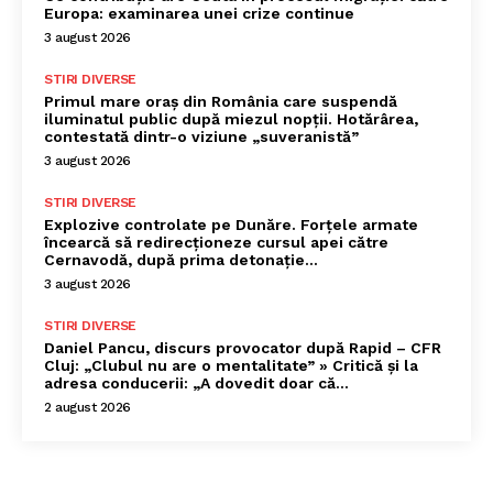
Europa: examinarea unei crize continue
3 august 2026
STIRI DIVERSE
Primul mare oraș din România care suspendă
iluminatul public după miezul nopții. Hotărârea,
contestată dintr-o viziune „suveranistă”
3 august 2026
STIRI DIVERSE
Explozive controlate pe Dunăre. Forțele armate
încearcă să redirecționeze cursul apei către
Cernavodă, după prima detonație…
3 august 2026
STIRI DIVERSE
Daniel Pancu, discurs provocator după Rapid – CFR
Cluj: „Clubul nu are o mentalitate” » Critică și la
adresa conducerii: „A dovedit doar că...
2 august 2026