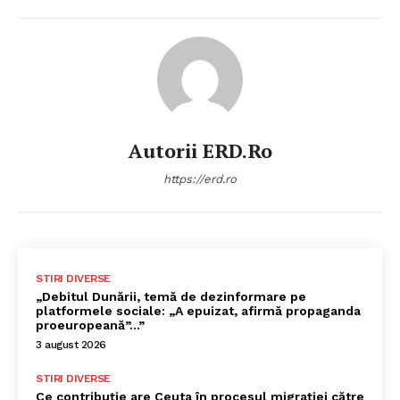
Autorii ERD.ro
https://erd.ro
STIRI DIVERSE
„Debitul Dunării, temă de dezinformare pe
platformele sociale: „A epuizat, afirmă propaganda
proeuropeană”…”
3 august 2026
STIRI DIVERSE
Ce contribuție are Ceuta în procesul migrației către