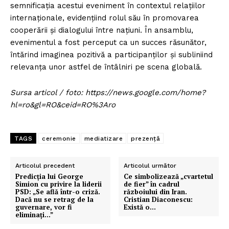
semnificația acestui eveniment în contextul relațiilor
internaționale, evidențiind rolul său în promovarea
cooperării și dialogului între națiuni. În ansamblu,
evenimentul a fost perceput ca un succes răsunător,
întărind imaginea pozitivă a participanților și subliniind
relevanța unor astfel de întâlniri pe scena globală.
Sursa articol / foto: https://news.google.com/home?
hl=ro&gl=RO&ceid=RO%3Aro
TAGS
ceremonie
mediatizare
prezență
Articolul precedent
Articolul următor
Predicția lui George
Ce simbolizează „cvartetul
Simion cu privire la liderii
de fier” în cadrul
PSD: „Se află într-o criză.
războiului din Iran.
Dacă nu se retrag de la
Cristian Diaconescu:
guvernare, vor fi
Există o…
eliminați…”