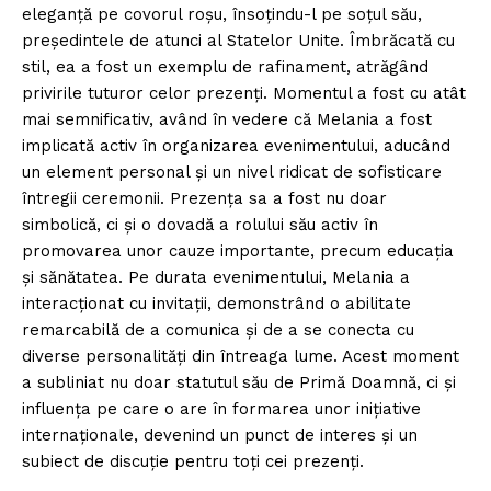
eleganță pe covorul roșu, însoțindu-l pe soțul său,
președintele de atunci al Statelor Unite. Îmbrăcată cu
stil, ea a fost un exemplu de rafinament, atrăgând
privirile tuturor celor prezenți. Momentul a fost cu atât
mai semnificativ, având în vedere că Melania a fost
implicată activ în organizarea evenimentului, aducând
un element personal și un nivel ridicat de sofisticare
întregii ceremonii. Prezența sa a fost nu doar
simbolică, ci și o dovadă a rolului său activ în
promovarea unor cauze importante, precum educația
și sănătatea. Pe durata evenimentului, Melania a
interacționat cu invitații, demonstrând o abilitate
remarcabilă de a comunica și de a se conecta cu
diverse personalități din întreaga lume. Acest moment
a subliniat nu doar statutul său de Primă Doamnă, ci și
influența pe care o are în formarea unor inițiative
internaționale, devenind un punct de interes și un
subiect de discuție pentru toți cei prezenți.