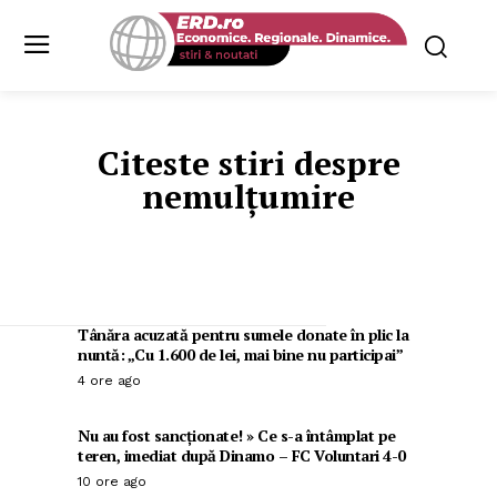
Citeste stiri despre
nemulțumire
Tânăra acuzată pentru sumele donate în plic la
nuntă: „Cu 1.600 de lei, mai bine nu participai”
4 ore ago
Nu au fost sancționate! » Ce s-a întâmplat pe
teren, imediat după Dinamo – FC Voluntari 4-0
10 ore ago