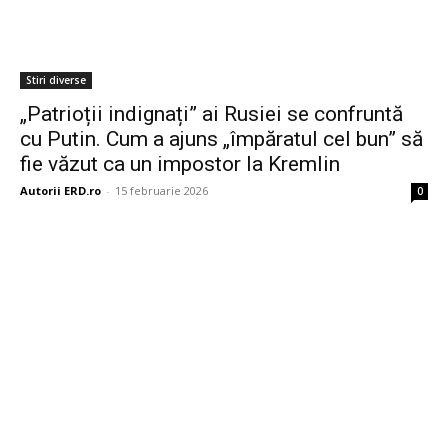
Stiri diverse
„Patrioții indignați” ai Rusiei se confruntă
cu Putin. Cum a ajuns „împăratul cel bun” să
fie văzut ca un impostor la Kremlin
Autorii ERD.ro
-
15 februarie 2026
0