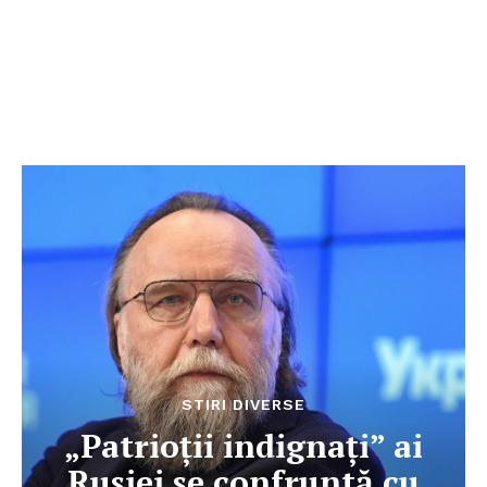
STIRI DIVERSE
„Patrioții indignați” ai
Rusiei se confruntă cu