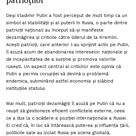
patrioților
Deși Vladimir Putin a fost perceput de mult timp ca un
simbol al stabilității și al puterii în Rusia, o parte dintre
patrioții naționali au început să-și manifeste
dezamăgirea și criticile către liderul de la Kremlin.
Acești patrioți, care anterior l-au sprijinit activ pe Putin,
îl acuză acum de abandonarea intereselor naționale și
de incapacitatea de a susține și promova valorile
rusești. Un aspect central al criticilor este opinia că
Putin a permis corupției să devină o problemă
endemica, subminând astfel economia și slăbind
instituțiile statului.
Mai mult, patrioții dezamăgiți îl acuză pe Putin că nu a
reușit să gestioneze eficient conflictele externe, ceea
ce a dus la o scădere a poziției internaționale a Rusiei.
Ei cred că, în loc să întărească puterea și influența țării,
politicile sale au izolat Rusia pe scena globală,