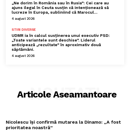
„Ne dorim în România sau în Rusia”: Cei care au
ajuns ilegal în Ceuta susțin că intenționează să
lucreze în Europa, subliniind că Marocul...
4 august 2026
STIRI DIVERSE
UDMR ia în calcul susținerea unui executiv PSD:
„Toate variantele sunt deschise”. Liderul
anticipează „rezultate” în aproximativ două
săptămâni.
4 august 2026
NOUTATI
Articole Aseamantoare
Nicolescu își confirmă mutarea la Dinamo: „A fost
prioritatea noastră”