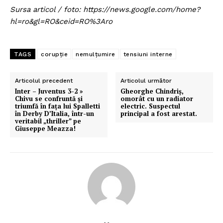
Sursa articol / foto: https://news.google.com/home?
hl=ro&gl=RO&ceid=RO%3Aro
TAGS
corupție
nemulțumire
tensiuni interne
Articolul precedent
Articolul următor
Inter – Juventus 3-2 »
Gheorghe Chindriș,
Chivu se confruntă și
omorât cu un radiator
triumfă în fața lui Spalletti
electric. Suspectul
în Derby D’Italia, într-un
principal a fost arestat.
veritabil „thriller” pe
Giuseppe Meazza!