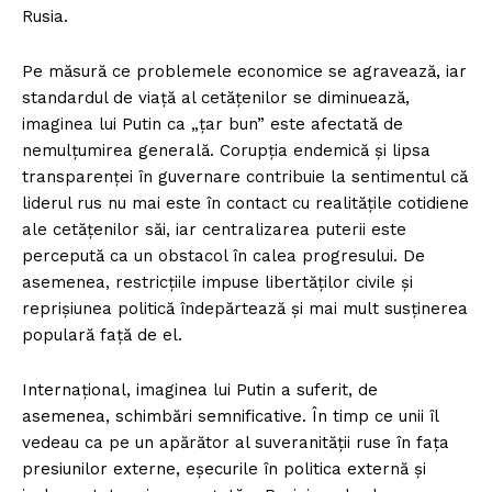
Rusia.
Pe măsură ce problemele economice se agravează, iar
standardul de viață al cetățenilor se diminuează,
imaginea lui Putin ca „țar bun” este afectată de
nemulțumirea generală. Corupția endemică și lipsa
transparenței în guvernare contribuie la sentimentul că
liderul rus nu mai este în contact cu realitățile cotidiene
ale cetățenilor săi, iar centralizarea puterii este
percepută ca un obstacol în calea progresului. De
asemenea, restricțiile impuse libertăților civile și
reprișiunea politică îndepărtează și mai mult susținerea
populară față de el.
Internațional, imaginea lui Putin a suferit, de
asemenea, schimbări semnificative. În timp ce unii îl
vedeau ca pe un apărător al suveranității ruse în fața
presiunilor externe, eșecurile în politica externă și