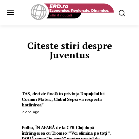
Citeste stiri despre
Juventus
TAS, decizie finală în privința Dopajului lui
Cosmin Matei: „Clubul Sepsi va respecta
hotărârea”
2 ore ago
Folha, ÎN AFARĂ de la CFR Cluj după
înfrângerea cu Tromso! ”Voi elimina pe toți!”.
DOUĂ nume ”în cursă” pentru postul de