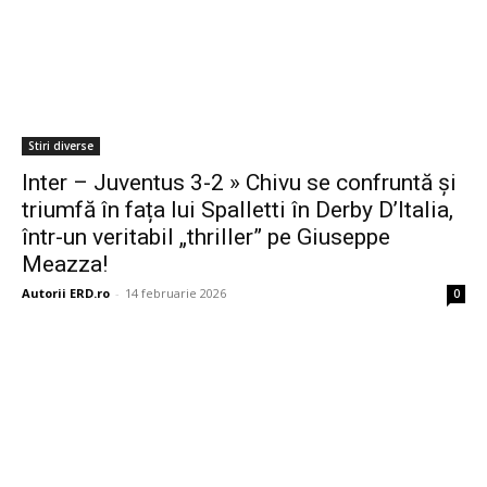
Stiri diverse
Inter – Juventus 3-2 » Chivu se confruntă și
triumfă în fața lui Spalletti în Derby D’Italia,
într-un veritabil „thriller” pe Giuseppe
Meazza!
Autorii ERD.ro
-
14 februarie 2026
0