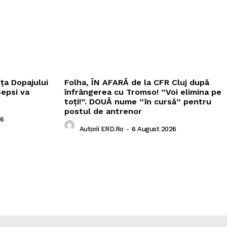
nța Dopajului
Folha, ÎN AFARĂ de la CFR Cluj după
Sepsi va
înfrângerea cu Tromso! ”Voi elimina pe
toți!”. DOUĂ nume ”în cursă” pentru
postul de antrenor
26
Autorii ERD.ro
-
6 August 2026