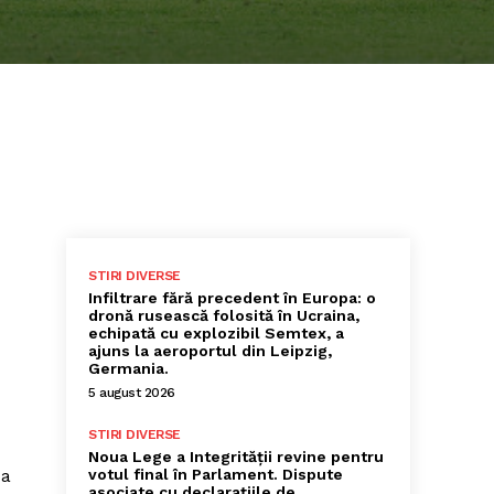
STIRI DIVERSE
Infiltrare fără precedent în Europa: o
dronă rusească folosită în Ucraina,
echipată cu explozibil Semtex, a
ajuns la aeroportul din Leipzig,
Germania.
5 august 2026
STIRI DIVERSE
Noua Lege a Integrității revine pentru
 a
votul final în Parlament. Dispute
asociate cu declarațiile de…