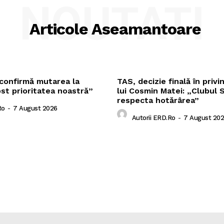
NOUTATI
Articole Aseamantoare
 confirmă mutarea la
TAS, decizie finală în privi
st prioritatea noastră”
lui Cosmin Matei: „Clubul 
respecta hotărârea”
ro
-
7 August 2026
Autorii ERD.ro
-
7 August 20