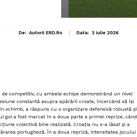
De:
Autorii ERD.ro
Data:
3 iulie 2026
em de competitiv, cu ambele echipe demonstrând un nivel
resiune constantă asupra apărării croate, încercând să își
 în schimb, a răspuns cu o organizare defensivă robustă și
l gol a fost marcat în a doua parte a primei reprize, când
țiune colectivă bine realizată. Croația nu s-a lăsat și a
părarea portugheză. În a doua repriză, intensitatea jocului