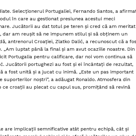
iate. Selecționerul Portugaliei, Fernando Santos, a afirma
dul în care au gestionat presiunea acestui meci
re. Jucătorii au dat totul pe teren și cred că am meritat
că, dar am reușit să ne impunem stilul și să obținem un
idă, antrenorul Croației, Zlatko Dalić, a recunoscut că a fo
. „Am luptat până la final și am avut ocaziile noastre. Din
icit Portugalia pentru calificare, dar noi vom continua să
 Jucătorii portughezi au fost și ei încântați de rezultat,
 a fost unită și a jucat cu inimă. „Este un pas important
e suporterilor noștri”, a adăugat Ronaldo. Atmosfera din
p ce croații au plecat cu capul sus, promițând să revină
e are implicații semnificative atât pentru echipă, cât și