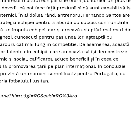
 întărește moralul echipei și le oferă jucătorilor un plus d
dovedit că pot face față presiunii și că sunt capabili să îș
ternici. În al doilea rând, antrenorul Fernando Santos are
trategia echipei pentru a aborda cu succes confruntările
ră un impuls echipei, dar și creează așteptări mai mari di
ughezi, cunoscuți pentru pasiunea lor, așteaptă cu
arcurs cât mai lung în competiție. De asemenea, această
or talente din echipă, care au ocazia să își demonstreze
c și social, calificarea aduce beneficii și în ceea ce
 la promovarea țării pe plan internațional. În concluzie,
 reprezintă un moment semnificativ pentru Portugalia, cu
ria fotbalului lusitan.
om/home?hl=ro&gl=RO&ceid=RO%3Aro