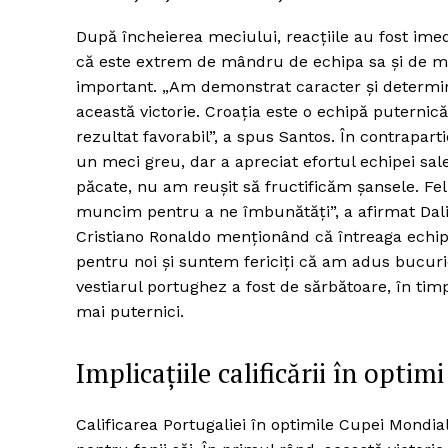
După încheierea meciului, reacțiile au fost imed
că este extrem de mândru de echipa sa și de mo
important. „Am demonstrat caracter și determina
această victorie. Croația este o echipă puterni
rezultat favorabil”, a spus Santos. În contrapart
un meci greu, dar a apreciat efortul echipei sale
păcate, nu am reușit să fructificăm șansele. Fel
muncim pentru a ne îmbunătăți”, a afirmat Dalić.
Cristiano Ronaldo menționând că întreaga echipă
pentru noi și suntem fericiți că am adus bucuri
vestiarul portughez a fost de sărbătoare, în tim
mai puternici.
Implicațiile calificării în optimi
Calificarea Portugaliei în optimile Cupei Mondial