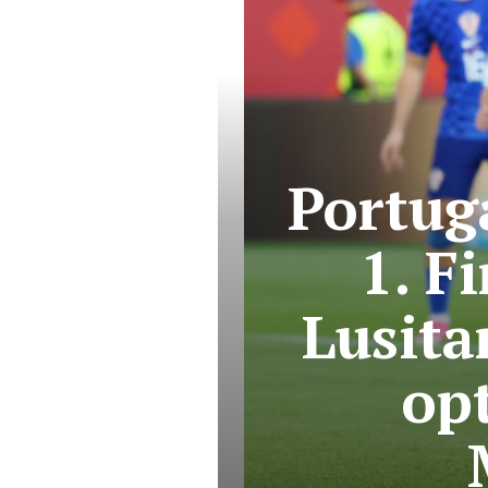
Portuga
1. F
Lusitan
op