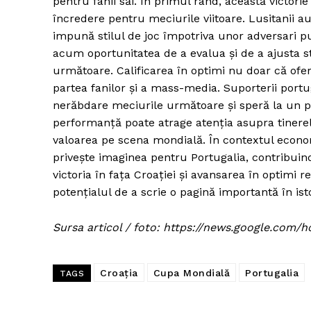
pentru fanii săi. În primul rând, această victorie
încredere pentru meciurile viitoare. Lusitanii au 
impună stilul de joc împotriva unor adversari pu
acum oportunitatea de a evalua și de a ajusta s
următoare. Calificarea în optimi nu doar că ofe
partea fanilor și a mass-media. Suporterii port
nerăbdare meciurile următoare și speră la un p
performanță poate atrage atenția asupra tinerel
valoarea pe scena mondială. În contextul economi
privește imaginea pentru Portugalia, contribuind
victoria în fața Croației și avansarea în optimi
potențialul de a scrie o pagină importantă în isto
Sursa articol / foto: https://news.google.c
Croația
Cupa Mondială
Portugalia
TAGS