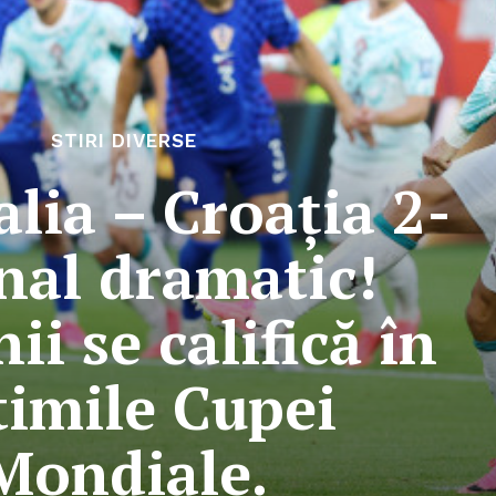
STIRI DIVERSE
lia – Croația 2-
inal dramatic!
ii se califică în
timile Cupei
Mondiale.