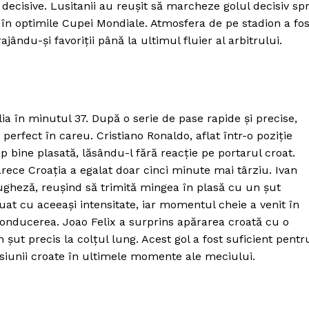
decisive. Lusitanii au reușit să marcheze golul decisiv sp
 în optimile Cupei Mondiale. Atmosfera de pe stadion a fos
ându-și favoriții până la ultimul fluier al arbitrului.
ia în minutul 37. După o serie de pase rapide și precise,
perfect în careu. Cristiano Ronaldo, aflat într-o poziție
ap bine plasată, lăsându-l fără reacție pe portarul croat.
arece Croația a egalat doar cinci minute mai târziu. Ivan
tugheză, reușind să trimită mingea în plasă cu un șut
at cu aceeași intensitate, iar momentul cheie a venit în
onducerea. Joao Felix a surprins apărarea croată cu o
 șut precis la colțul lung. Acest gol a fost suficient pentr
resiunii croate în ultimele momente ale meciului.