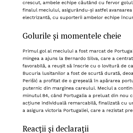
crescut, ambele echipe căutând cu fervor golul 
finalul meciului, asigurându-și astfel avansarea
electrizantă, cu suporterii ambelor echipe încuraj
Golurile și momentele cheie
Primul gol al meciului a fost marcat de Portugal
mingea a ajuns la Bernardo Silva, care a centrat 
favorabilă, a reușit să înscrie cu o lovitură de c
Bucuria lusitanilor a fost de scurtă durată, deo
Perišić a profitat de o greșeală în apărarea por
puternic din marginea careului. Meciul a continu
minutul 84, când Portugalia a preluat din nou c
acțiune individuală remarcabilă, finalizată cu un
a asigura victoria Portugaliei, care a rezistat p
Reacții și declarații