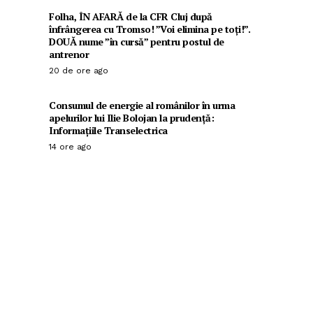
Folha, ÎN AFARĂ de la CFR Cluj după
înfrângerea cu Tromso! ”Voi elimina pe toți!”.
DOUĂ nume ”în cursă” pentru postul de
antrenor
20 de ore ago
Consumul de energie al românilor în urma
apelurilor lui Ilie Bolojan la prudență:
Informațiile Transelectrica
14 ore ago