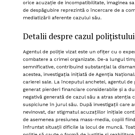
orice acuzație de incompatibilitate, imaginea sa
de despăgubire reprezintă o încercare de a comp
mediatizării aferente cazului său.
Detalii despre cazul polițistului
Agentul de poliție vizat este un ofițer cu o exp
combatere a crimei organizate. De-a lungul timp
semnificative, contribuind substanțial la disma
acestea, investigația inițiată de Agenția Națion
carierei sale. La începutul anchetei, agentul de
generat pierderi financiare considerabile și a dus
negativă generată de cazul său a atras atenția c
suspiciune în jurul său. După investigații care a
nevinovat, dar stigmatul acuzațiilor inițiale cont
de asemenea presiunea mass-media, copiii fiind ț
înfruntat situații dificile la locul de muncă. T
poliție să caute o formă de justiție și reabilitar