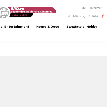
C
36.1
București
sâmbătă, august 8, 2026
 si Entertainment
Home & Deco
Sanatate si Hobby