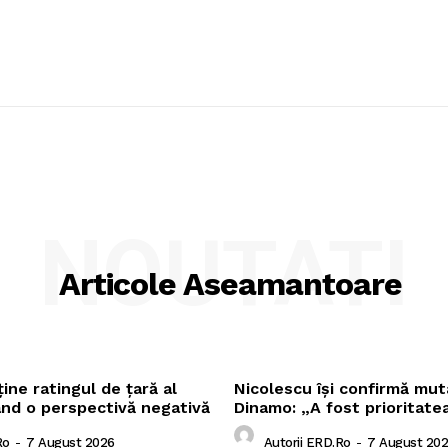
NOUTATI
Articole Aseamantoare
ne ratingul de țară al
Nicolescu își confirmă mut
ând o perspectivă negativă
Dinamo: „A fost prioritate
ro
-
7 August 2026
Autorii ERD.ro
-
7 August 20