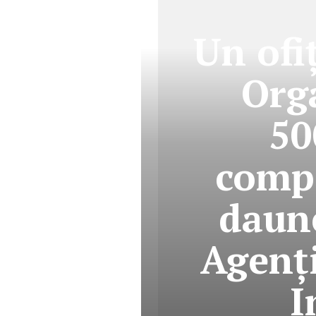
Un ofi
Org
50
compe
daun
Agenț
I