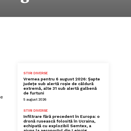
STIRI DIVERSE
Vremea pentru 6 august 2026: Șapte
județe sub alertă roșie de căldură
extremă, alte 31 sub alertă galbenă
de furtuni
de
5 august 2026
STIRI DIVERSE
Infiltrare fără precedent în Europa: o
dronă rusească folosită în Ucraina,
echipată cu explozibil Semtex, a
ajuns la aeroportul din Leipzig,