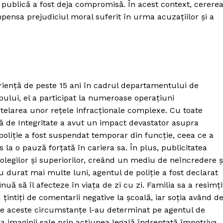
 publică a fost deja compromisă. În acest context, cerere
ensa prejudiciul moral suferit în urma acuzațiilor și a
eriență de peste 15 ani în cadrul departamentului de
ului, el a participat la numeroase operațiuni
ntelarea unor rețele infracționale complexe. Cu toate
ală de Integritate a avut un impact devastator asupra
 poliție a fost suspendat temporar din funcție, ceea ce a
 la o pauză forțată în cariera sa. În plus, publicitatea
olegilor și superiorilor, creând un mediu de neîncredere ș
u durat mai multe luni, agentul de poliție a fost declarat
inuă să îl afecteze în viața de zi cu zi. Familia sa a resimți
intiți de comentarii negative la școală, iar soția având d
oate aceste circumstanțe l-au determinat pe agentul de
e a imaginii sale prin acțiunea legală îndreptată împotriva