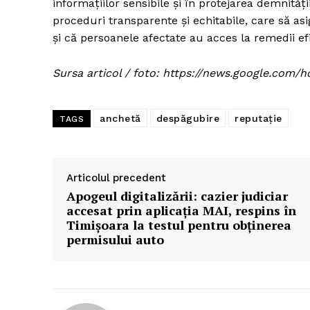
informațiilor sensibile și în protejarea demnită
proceduri transparente și echitabile, care să as
și că persoanele afectate au acces la remedii efi
Sursa articol / foto: https://news.google.c
anchetă
despăgubire
reputație
TAGS
Articolul precedent
Apogeul digitalizării: cazier judiciar
accesat prin aplicația MAI, respins în
Timișoara la testul pentru obținerea
permisului auto