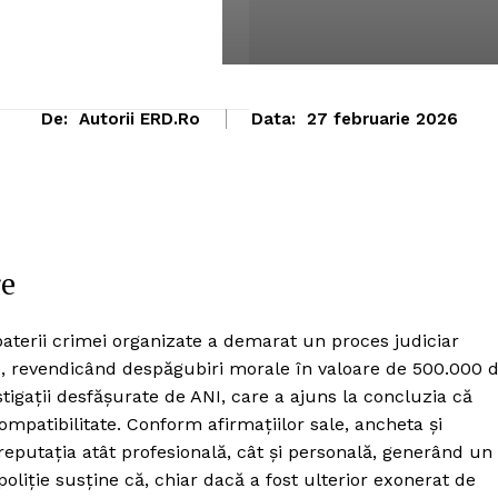
De:
Autorii ERD.ro
Data:
27 februarie 2026
re
aterii crimei organizate a demarat un proces judiciar
I), revendicând despăgubiri morale în valoare de 500.000 
stigații desfășurate de ANI, care a ajuns la concluzia că
ncompatibilitate. Conform afirmațiilor sale, ancheta și
 reputația atât profesională, cât și personală, generând un
oliție susține că, chiar dacă a fost ulterior exonerat de