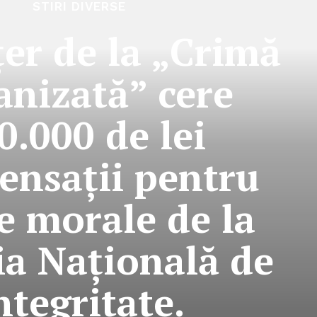
STIRI DIVERSE
țer de la „Crimă
anizată” cere
0.000 de lei
nsații pentru
e morale de la
ia Națională de
ntegritate.