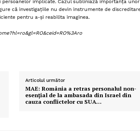
ții persoanelor implicate. Cazul subliniază importanța unor
igure că investigațiile nu devin instrumente de discreditar
ciente pentru a-și reabilita imaginea.
om/home?hl=ro&gl=RO&ceid=RO%3Aro
Articolul următor
MAE: România a retras personalul non-
esențial de la ambasada din Israel din
cauza conflictelor cu SUA…