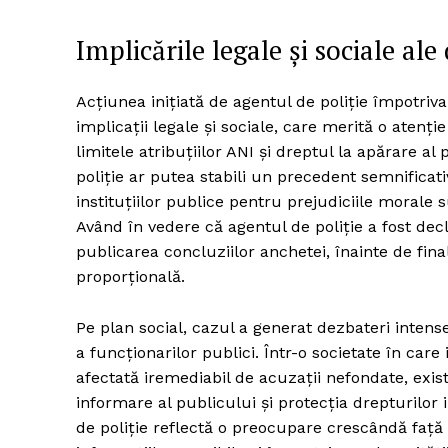
Implicările legale și sociale al
Acțiunea inițiată de agentul de poliție împotriv
implicații legale și sociale, care merită o atenț
limitele atribuțiilor ANI și dreptul la apărare al
poliție ar putea stabili un precedent semnificati
instituțiilor publice pentru prejudiciile morale s
Având în vedere că agentul de poliție a fost dec
publicarea concluziilor anchetei, înainte de final
proporțională.
Pe plan social, cazul a generat dezbateri intense
a funcționarilor publici. Într-o societate în car
afectată iremediabil de acuzații nefondate, exist
informare al publicului și protecția drepturilor 
de poliție reflectă o preocupare crescândă față d