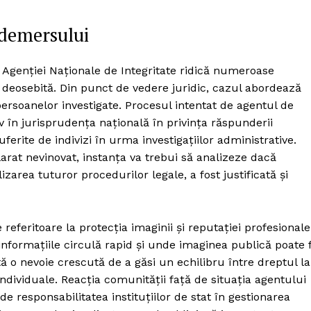
e demersului
a Agenției Naționale de Integritate ridică numeroase
ie deosebită. Din punct de vedere juridic, cazul abordează
 persoanelor investigate. Procesul intentat de agentul de
v în jurisprudența națională în privința răspunderii
uferite de indivizi în urma investigațiilor administrative.
larat nevinovat, instanța va trebui să analizeze dacă
izarea tuturor procedurilor legale, a fost justificată și
 referitoare la protecția imaginii și reputației profesionale
e informațiile circulă rapid și unde imaginea publică poate f
ă o nevoie crescută de a găsi un echilibru între dreptul la
individuale. Reacția comunității față de situația agentului
e responsabilitatea instituțiilor de stat în gestionarea