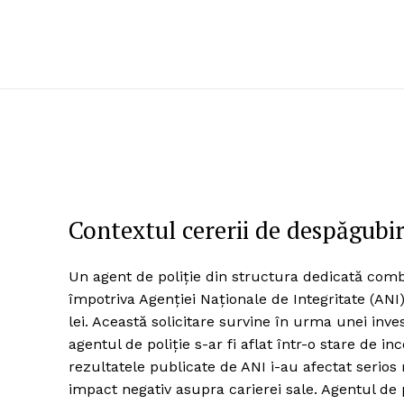
Contextul cererii de despăgubi
Un agent de poliție din structura dedicată comb
împotriva Agenției Naționale de Integritate (AN
lei. Această solicitare survine în urma unei inve
agentul de poliție s-ar fi aflat într-o stare de i
rezultatele publicate de ANI i-au afectat serios
impact negativ asupra carierei sale. Agentul de p