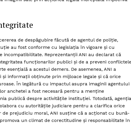
ntegritate
 cererea de despăgubire făcută de agentul de poliție,
tuție au fost conforme cu legislația în vigoare și cu
e incompatibilitate. Reprezentanții ANI au declarat că
ntegritatea funcționarilor publici și de a preveni conflictel
 parte esențială a acestui demers. De asemenea, ANI a
și informații obținute prin mijloace legale și că orice
guroase. În legătură cu impactul asupra imaginii agentului
elor anchetei a fost necesară pentru a menține
a publică despre activitățile instituției. Totodată, agenți
olabora cu autoritățile judiciare pentru a clarifica orice
or de prejudiciu moral, ANI susține că a acționat cu bună-
 promova un climat de corectitudine și responsabilitate în