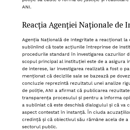
ANI.
Reacția Agenției Naționale de I
Agenția Națională de Integritate a reacționat la
subliniind că toate acțiunile întreprinse de insti
procedurile standard în investigarea cazurilor d
scopul principal al instituției este de a asigura i
de interese, iar investigarea realizată a fost o
menționat că deciziile sale se bazează pe dovezi 
concluzie reprezintă rezultatul unei analize ri
de poliție, ANI a afirmat că publicarea rezultat
transparența procesului și pentru a informa opini
a subliniat că este deschisă dialogului și că va c
aspect contestat în instanță. În ciuda acuzațiil
credință și că obiectivul său rămâne acela de a
sectorul public.