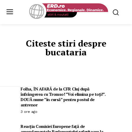
Citeste stiri despre
bucataria
Folha, ÎN AFARĂ de la CFR Cluj după
înfrângerea cu Tromso! ”Voi elimina pe toți!”.
DOUĂ nume ”în cursă” pentru postul de
antrenor
3 ore ago
Reacția Comisiei Europene față de
amendamentele Parlamentului referitoare la