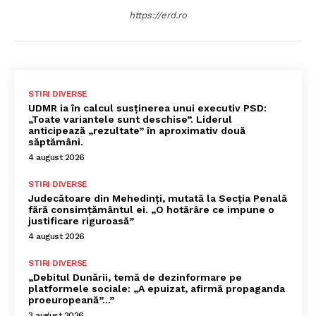
https://erd.ro
STIRI DIVERSE
UDMR ia în calcul susținerea unui executiv PSD:
„Toate variantele sunt deschise”. Liderul
anticipează „rezultate” în aproximativ două
săptămâni.
4 august 2026
STIRI DIVERSE
Judecătoare din Mehedinți, mutată la Secția Penală
fără consimțământul ei. „O hotărâre ce impune o
justificare riguroasă”
4 august 2026
STIRI DIVERSE
„Debitul Dunării, temă de dezinformare pe
platformele sociale: „A epuizat, afirmă propaganda
proeuropeană”…”
3 august 2026