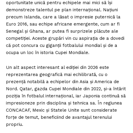
oportunitate unică pentru echipele mai mici să își
demonstreze talentul pe plan internațional. Națiuni
precum Islanda, care a lăsat o impresie puternică la
Euro 2016, sau echipe africane emergente, cum ar fi
Senegal și Ghana, ar putea fi surprizele plăcute ale
competiției. Aceste grupări vin cu aspirația de a dovedi
că pot concura cu giganții fotbalului mondial și de a
ocupa un loc în istoria Cupei Mondiale.
Un alt aspect interesant al ediției din 2026 este
reprezentarea geografică mai echilibrată, cu o
prezență notabilă a echipelor din Asia și America de
Nord. Qatar, gazda Cupei Mondiale din 2022, și-a întărit
poziția în fotbalul internațional, iar Japonia continuă să
impresioneze prin disciplina și tehnica sa. În regiunea
CONCACAF, Mexic și Statele Unite sunt considerate
forțe de temut, beneficiind de avantajul terenului
propriu.