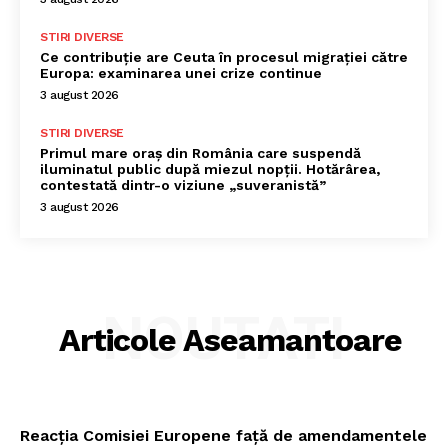
STIRI DIVERSE
Ce contribuție are Ceuta în procesul migrației către
Europa: examinarea unei crize continue
3 august 2026
STIRI DIVERSE
Primul mare oraș din România care suspendă
iluminatul public după miezul nopții. Hotărârea,
contestată dintr-o viziune „suveranistă”
3 august 2026
NOUTATI
Articole Aseamantoare
Reacția Comisiei Europene față de amendamentele