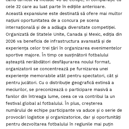
cele 32 care au luat parte în edițiile anterioare.
Această expansiune este destinată să ofere mai multor
națiuni oportunitatea de a concura pe scena
internațională și de a adăuga diversitate competiției.
Organizată de Statele Unite, Canada și Mexic, ediția din
2026 va beneficia de infrastructura avansată și de
experiența celor trei țări în organizarea evenimentelor
sportive majore. În timp ce susținătorii fotbalului
așteaptă nerăbdători desfășurarea noului format,
organizatorii se concentrează pe furnizarea unei
experiențe memorabile atât pentru spectatori, cât și
pentru jucători. Cu o distribuție geografică extinsă a
meciurilor, se preconizează o participare masivă a
fanilor din întreaga lume, ceea ce va contribui la un
festival global al fotbalului. În plus, creșterea
numărului de echipe participante va aduce și o serie de
provocări logistice și organizatorice, dar și oportunități
pentru dezvoltarea fotbalului în regiunile mai puțin