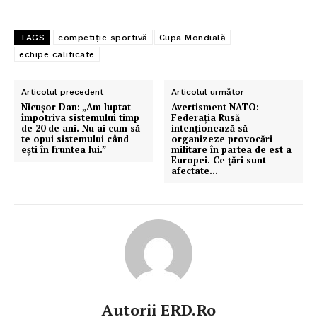
TAGS
competiție sportivă
Cupa Mondială
echipe calificate
Articolul precedent
Articolul următor
Nicușor Dan: „Am luptat
Avertisment NATO:
împotriva sistemului timp
Federația Rusă
de 20 de ani. Nu ai cum să
intenționează să
te opui sistemului când
organizeze provocări
ești în fruntea lui.”
militare în partea de est a
Europei. Ce țări sunt
afectate…
Autorii ERD.ro