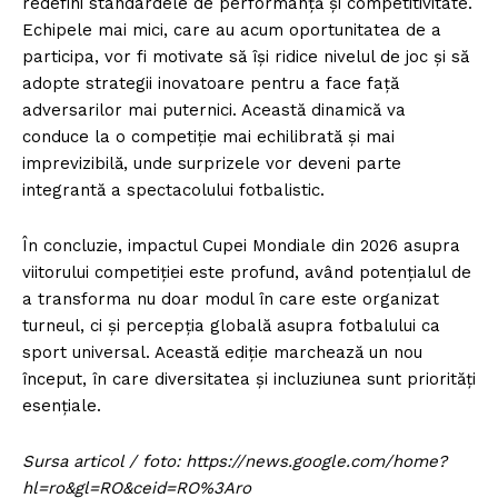
redefini standardele de performanță și competitivitate.
Echipele mai mici, care au acum oportunitatea de a
participa, vor fi motivate să își ridice nivelul de joc și să
adopte strategii inovatoare pentru a face față
adversarilor mai puternici. Această dinamică va
conduce la o competiție mai echilibrată și mai
imprevizibilă, unde surprizele vor deveni parte
integrantă a spectacolului fotbalistic.
În concluzie, impactul Cupei Mondiale din 2026 asupra
viitorului competiției este profund, având potențialul de
a transforma nu doar modul în care este organizat
turneul, ci și percepția globală asupra fotbalului ca
sport universal. Această ediție marchează un nou
început, în care diversitatea și incluziunea sunt priorități
esențiale.
Sursa articol / foto: https://news.google.com/home?
hl=ro&gl=RO&ceid=RO%3Aro