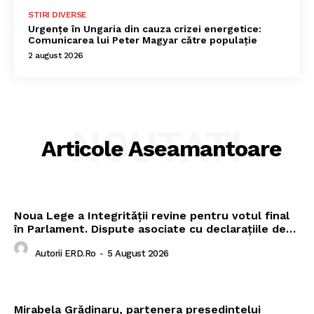
STIRI DIVERSE
Urgențe în Ungaria din cauza crizei energetice:
Comunicarea lui Peter Magyar către populație
2 august 2026
NOUTATI
Articole Aseamantoare
Noua Lege a Integrității revine pentru votul final
în Parlament. Dispute asociate cu declarațiile de…
Autorii ERD.ro
-
5 August 2026
Mirabela Grădinaru, partenera președintelui