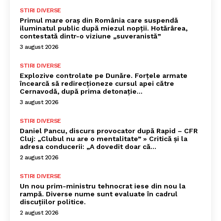
STIRI DIVERSE
Primul mare oraș din România care suspendă
iluminatul public după miezul nopții. Hotărârea,
contestată dintr-o viziune „suveranistă”
3 august 2026
STIRI DIVERSE
Explozive controlate pe Dunăre. Forțele armate
încearcă să redirecționeze cursul apei către
Cernavodă, după prima detonație…
3 august 2026
STIRI DIVERSE
Daniel Pancu, discurs provocator după Rapid – CFR
Cluj: „Clubul nu are o mentalitate” » Critică și la
adresa conducerii: „A dovedit doar că...
2 august 2026
STIRI DIVERSE
Un nou prim-ministru tehnocrat iese din nou la
rampă. Diverse nume sunt evaluate în cadrul
discuțiilor politice.
2 august 2026