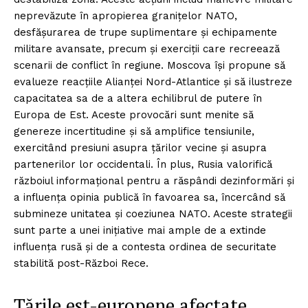
neprevăzute în apropierea granițelor NATO,
desfășurarea de trupe suplimentare și echipamente
militare avansate, precum și exerciții care recreează
scenarii de conflict în regiune. Moscova își propune să
evalueze reacțiile Alianței Nord-Atlantice și să ilustreze
capacitatea sa de a altera echilibrul de putere în
Europa de Est. Aceste provocări sunt menite să
genereze incertitudine și să amplifice tensiunile,
exercitând presiuni asupra țărilor vecine și asupra
partenerilor lor occidentali. În plus, Rusia valorifică
războiul informațional pentru a răspândi dezinformări și
a influența opinia publică în favoarea sa, încercând să
submineze unitatea și coeziunea NATO. Aceste strategii
sunt parte a unei inițiative mai ample de a extinde
influența rusă și de a contesta ordinea de securitate
stabilită post-Război Rece.
Țările est-europene afectate