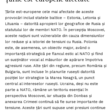
Țările est-europene cele mai afectate de aceste
provocări includ statele baltice – Estonia, Letonia și
Lituania – datorită apropierii lor geografice de Rusia și
statutului lor de membri NATO. În percepția Moscovei,
aceste națiuni sunt vulnerabile din cauza dimensiunilor
lor reduse și a istoriei de tensiuni cu Rusia. Polonia
este, de asemenea, un obiectiv major, având o
importanță strategică pe flancul estic al NATO și fiind
un susținător vocal al măsurilor de apărare împotriva
agresiunii ruse. Alte țări din regiune, precum România și
Bulgaria, sunt incluse în planurile rusești datorită
poziției lor strategice la Marea Neagră, un punct
central al intereselor rusești. Ucraina, deși nu este
parte a NATO, rămâne un teritoriu esențial în
perspectiva Moscovei, iar situația din Donbas și
anexarea Crimeei continuă să fie surse importante de
tensiune. Aceste țări sunt supuse unei presiuni continue