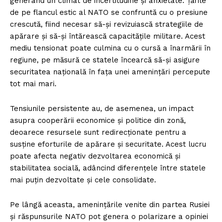
generând un climat de incertitudine și anxietate. Țările
de pe flancul estic al NATO se confruntă cu o presiune
crescută, fiind necesar să-și revizuiască strategiile de
apărare și să-și întărească capacitățile militare. Acest
mediu tensionat poate culmina cu o cursă a înarmării în
regiune, pe măsură ce statele încearcă să-și asigure
securitatea națională în fața unei amenințări percepute
tot mai mari.
Tensiunile persistente au, de asemenea, un impact
asupra cooperării economice și politice din zonă,
deoarece resursele sunt redirecționate pentru a
susține eforturile de apărare și securitate. Acest lucru
poate afecta negativ dezvoltarea economică și
stabilitatea socială, adâncind diferențele între statele
mai puțin dezvoltate și cele consolidate.
Pe lângă aceasta, amenințările venite din partea Rusiei
și răspunsurile NATO pot genera o polarizare a opiniei