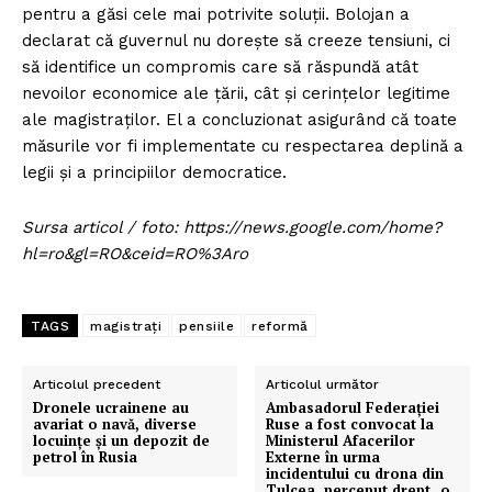
pentru a găsi cele mai potrivite soluții. Bolojan a
declarat că guvernul nu dorește să creeze tensiuni, ci
să identifice un compromis care să răspundă atât
nevoilor economice ale țării, cât și cerințelor legitime
ale magistraților. El a concluzionat asigurând că toate
măsurile vor fi implementate cu respectarea deplină a
legii și a principiilor democratice.
Sursa articol / foto: https://news.google.com/home?
hl=ro&gl=RO&ceid=RO%3Aro
TAGS
magistrați
pensiile
reformă
Articolul precedent
Articolul următor
Dronele ucrainene au
Ambasadorul Federației
avariat o navă, diverse
Ruse a fost convocat la
locuințe și un depozit de
Ministerul Afacerilor
petrol în Rusia
Externe în urma
incidentului cu drona din
Tulcea, perceput drept „o