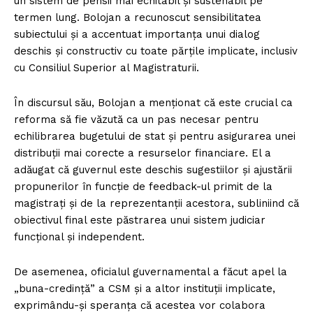
un sistem de pensii mai echitabil și sustenabil pe
termen lung. Bolojan a recunoscut sensibilitatea
subiectului și a accentuat importanța unui dialog
deschis și constructiv cu toate părțile implicate, inclusiv
cu Consiliul Superior al Magistraturii.
În discursul său, Bolojan a menționat că este crucial ca
reforma să fie văzută ca un pas necesar pentru
echilibrarea bugetului de stat și pentru asigurarea unei
distribuții mai corecte a resurselor financiare. El a
adăugat că guvernul este deschis sugestiilor și ajustării
propunerilor în funcție de feedback-ul primit de la
magistrați și de la reprezentanții acestora, subliniind că
obiectivul final este păstrarea unui sistem judiciar
funcțional și independent.
De asemenea, oficialul guvernamental a făcut apel la
„buna-credință” a CSM și a altor instituții implicate,
exprimându-și speranța că acestea vor colabora