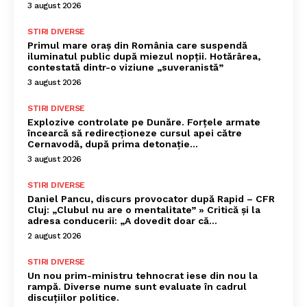
3 august 2026
STIRI DIVERSE
Primul mare oraș din România care suspendă
iluminatul public după miezul nopții. Hotărârea,
contestată dintr-o viziune „suveranistă”
3 august 2026
STIRI DIVERSE
Explozive controlate pe Dunăre. Forțele armate
încearcă să redirecționeze cursul apei către
Cernavodă, după prima detonație…
3 august 2026
STIRI DIVERSE
Daniel Pancu, discurs provocator după Rapid – CFR
Cluj: „Clubul nu are o mentalitate” » Critică și la
adresa conducerii: „A dovedit doar că...
2 august 2026
STIRI DIVERSE
Un nou prim-ministru tehnocrat iese din nou la
rampă. Diverse nume sunt evaluate în cadrul
discuțiilor politice.