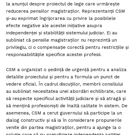
la anunțul despre proiectul de lege care urmărește
reducerea pensiilor magistraților. Reprezentanții CSM
și-au exprimat îngrijorarea cu privire la posibilele
efecte negative ale acestei inițiative asupra
independenței și stabilității sistemului judiciar. Ei au
subliniat că pensiile magistraților nu reprezintă un
privilegiu, ci o compensație corectă pentru restricțiile și
responsabilitățile specifice acestei profesii.
CSM a organizat o ședință de urgență pentru a analiza
detaliile proiectului și pentru a formula un punct de
vedere oficial. În cadrul discuțiilor, membrii consiliului
au subliniat necesitatea unei abordări echilibrate, care
să respecte specificul activității judiciare și să atragă și
să mențină profesioniști de înaltă calitate în sistem. De
asemenea, CSM a cerut guvernului să participe la un
dialog constructiv și să ia în considerare propunerile
venite din partea magistraților, pentru a ajunge la o
soluție care să nu prejudicieze independența justiției.