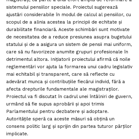
sistemului pensiilor speciale. Proiectul sugerează
ajustări considerabile în modul de calcul al pensiilor, cu
scopul de a alinia acestea la principii de echitate și
durabilitate financiară. Aceste schimbări sunt motivate
de necesitatea de a reduce presiunea asupra bugetului
statului și de a asigura un sistem de pensii mai uniform,
care să nu favorizeze anumite grupuri profesionale în
detrimentul altora. Inițiatorii proiectului afirmă că noile
reglementări vor ajuta la formarea unui cadru legislativ
mai echitabil și transparent, care să reflecte cu
adevărat munca și contribuțiile fiecărui individ, fără a
afecta drepturile fundamentale ale magistraților.
Proiectul va fi discutat în cadrul unei întâlniri de guvern,
urmând să fie supus aprobării și apoi trimis
Parlamentului pentru dezbatere și adoptare.
Autoritățile speră ca aceste măsuri să obțină un
consens politic larg și sprijin din partea tuturor părților
implicate.