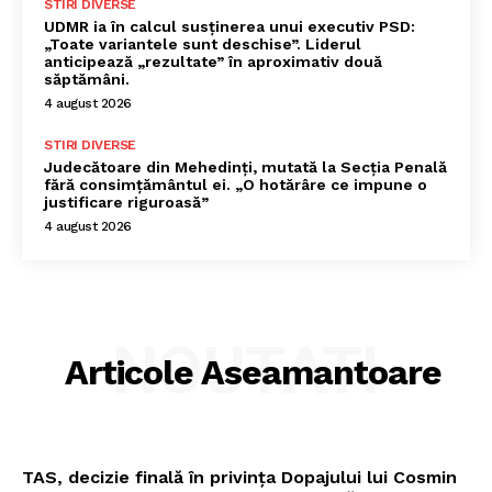
STIRI DIVERSE
UDMR ia în calcul susținerea unui executiv PSD:
„Toate variantele sunt deschise”. Liderul
anticipează „rezultate” în aproximativ două
săptămâni.
4 august 2026
STIRI DIVERSE
Judecătoare din Mehedinți, mutată la Secția Penală
fără consimțământul ei. „O hotărâre ce impune o
justificare riguroasă”
4 august 2026
NOUTATI
Articole Aseamantoare
TAS, decizie finală în privința Dopajului lui Cosmin