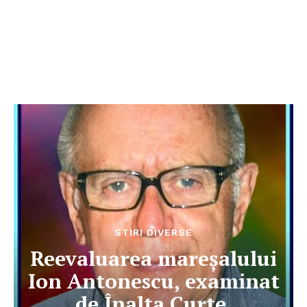
STIRI DIVERSE
Reevaluarea mareșalului
Ion Antonescu, examinat
de Înalta Curte.