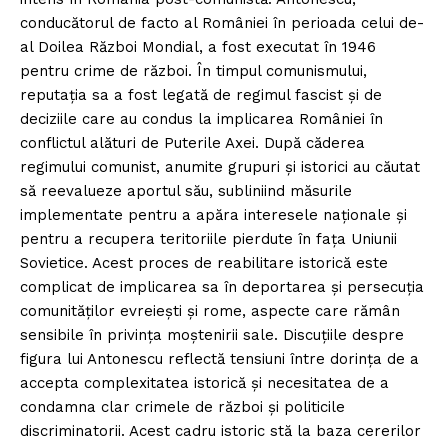
conducătorul de facto al României în perioada celui de-
al Doilea Război Mondial, a fost executat în 1946
pentru crime de război. În timpul comunismului,
reputația sa a fost legată de regimul fascist și de
deciziile care au condus la implicarea României în
conflictul alături de Puterile Axei. După căderea
regimului comunist, anumite grupuri și istorici au căutat
să reevalueze aportul său, subliniind măsurile
implementate pentru a apăra interesele naționale și
pentru a recupera teritoriile pierdute în fața Uniunii
Sovietice. Acest proces de reabilitare istorică este
complicat de implicarea sa în deportarea și persecuția
comunităților evreiești și rome, aspecte care rămân
sensibile în privința moștenirii sale. Discuțiile despre
figura lui Antonescu reflectă tensiuni între dorința de a
accepta complexitatea istorică și necesitatea de a
condamna clar crimele de război și politicile
discriminatorii. Acest cadru istoric stă la baza cererilor