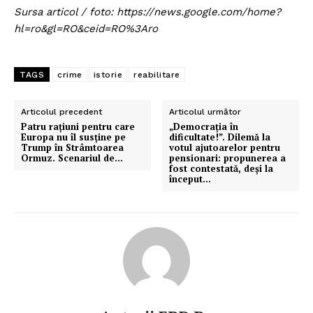
Sursa articol / foto: https://news.google.com/home?
hl=ro&gl=RO&ceid=RO%3Aro
TAGS
crime
istorie
reabilitare
Articolul precedent
Articolul următor
Patru rațiuni pentru care
„Democrația în
Europa nu îl susține pe
dificultate!”. Dilemă la
Trump în Strâmtoarea
votul ajutoarelor pentru
Ormuz. Scenariul de…
pensionari: propunerea a
fost contestată, deși la
început…