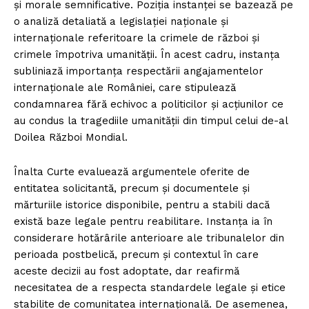
și morale semnificative. Poziția instanței se bazează pe
o analiză detaliată a legislației naționale și
internaționale referitoare la crimele de război și
crimele împotriva umanității. În acest cadru, instanța
subliniază importanța respectării angajamentelor
internaționale ale României, care stipulează
condamnarea fără echivoc a politicilor și acțiunilor ce
au condus la tragediile umanității din timpul celui de-al
Doilea Război Mondial.
Înalta Curte evaluează argumentele oferite de
entitatea solicitantă, precum și documentele și
mărturiile istorice disponibile, pentru a stabili dacă
există baze legale pentru reabilitare. Instanța ia în
considerare hotărârile anterioare ale tribunalelor din
perioada postbelică, precum și contextul în care
aceste decizii au fost adoptate, dar reafirmă
necesitatea de a respecta standardele legale și etice
stabilite de comunitatea internațională. De asemenea,