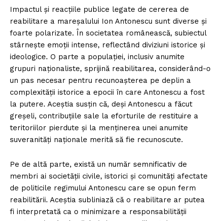
Impactul și reacțiile publice legate de cererea de
reabilitare a mareșalului Ion Antonescu sunt diverse și
foarte polarizate. În societatea românească, subiectul
stârnește emoții intense, reflectând diviziuni istorice și
ideologice. O parte a populației, inclusiv anumite
grupuri naționaliste, sprijină reabilitarea, considerând-o
un pas necesar pentru recunoașterea pe deplin a
complexității istorice a epocii în care Antonescu a fost
la putere. Aceștia susțin că, deși Antonescu a făcut
greșeli, contribuțiile sale la eforturile de restituire a
teritoriilor pierdute și la menținerea unei anumite
suveranități naționale merită să fie recunoscute.
Pe de altă parte, există un număr semnificativ de
membri ai societății civile, istorici și comunități afectate
de politicile regimului Antonescu care se opun ferm
reabilitării. Aceștia subliniază că o reabilitare ar putea
fi interpretată ca o minimizare a responsabilității