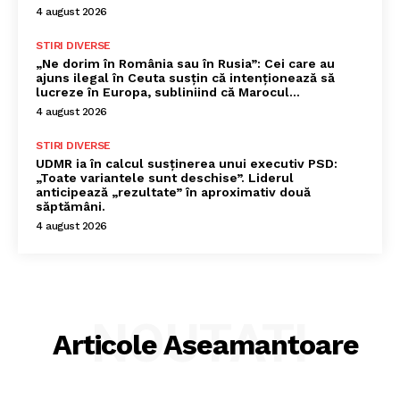
4 august 2026
STIRI DIVERSE
„Ne dorim în România sau în Rusia”: Cei care au
ajuns ilegal în Ceuta susțin că intenționează să
lucreze în Europa, subliniind că Marocul...
4 august 2026
STIRI DIVERSE
UDMR ia în calcul susținerea unui executiv PSD:
„Toate variantele sunt deschise”. Liderul
anticipează „rezultate” în aproximativ două
săptămâni.
4 august 2026
NOUTATI
Articole Aseamantoare