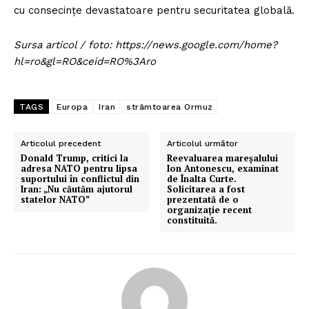
cu consecințe devastatoare pentru securitatea globală.
Sursa articol / foto: https://news.google.com/home?
hl=ro&gl=RO&ceid=RO%3Aro
TAGS
Europa
Iran
strâmtoarea Ormuz
Articolul precedent
Articolul următor
Donald Trump, critici la
Reevaluarea mareșalului
adresa NATO pentru lipsa
Ion Antonescu, examinat
suportului în conflictul din
de Înalta Curte.
Iran: „Nu căutăm ajutorul
Solicitarea a fost
statelor NATO”
prezentată de o
organizație recent
constituită.