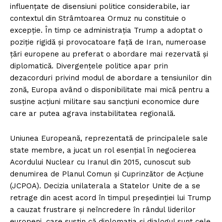
influențate de disensiuni politice considerabile, iar
contextul din Strâmtoarea Ormuz nu constituie o
excepție. În timp ce administrația Trump a adoptat o
poziție rigidă și provocatoare față de Iran, numeroase
țări europene au preferat o abordare mai rezervată și
diplomatică. Divergențele politice apar prin
dezacorduri privind modul de abordare a tensiunilor din
zonă, Europa având o disponibilitate mai mică pentru a
susține acțiuni militare sau sancțiuni economice dure
care ar putea agrava instabilitatea regională.
Uniunea Europeană, reprezentată de principalele sale
state membre, a jucat un rol esențial în negocierea
Acordului Nuclear cu Iranul din 2015, cunoscut sub
denumirea de Planul Comun și Cuprinzător de Acțiune
(JCPOA). Decizia unilaterala a Statelor Unite de a se
retrage din acest acord în timpul președinției lui Trump
a cauzat frustrare și neîncredere în rândul liderilor
europeni, care susțin că diplomația și dialogul sunt cele