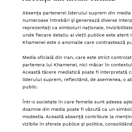
Absența partenerei liderului suprem din media o
numeroase întrebări și generează diverse interpre
reprezentați ca simboluri naționale, invizibilit
unde fiecare detaliu al vieții publice este atent m
Khamenei este o anomalie care contrastează pute
Media oficială din Iran, care este strict controla
partenera lui Khamenei, nici măcar în contextu
Această tăcere mediatică poate fi interpretată ca
liderului suprem, reflectând, de asemenea, o ab
public.
Într-o societate în care femeile sunt adesea aș
doamne din media poate fi văzută ca un simbol a
modestia. Această absență contribuie la mențin
vizibile în sferele publice și politice, consolidâ