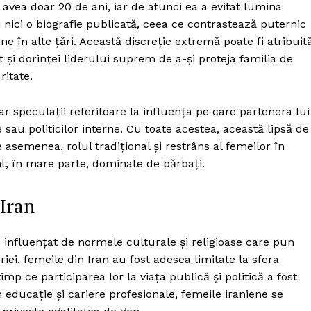
avea doar 20 de ani, iar de atunci ea a evitat lumina
și nici o biografie publicată, ceea ce contrastează puternic
e în alte țări. Această discreție extremă poate fi atribuit
t și dorinței liderului suprem de a-și proteja familia de
ritate.
ar speculații referitoare la influența pe care partenera lui
sau politicilor interne. Cu toate acestea, această lipsă de
e asemenea, rolul tradițional și restrâns al femeilor în
unt, în mare parte, dominate de bărbați.
 Iran
nd influențat de normele culturale și religioase care pun
riei, femeile din Iran au fost adesea limitate la sfera
mp ce participarea lor la viața publică și politică a fost
 educație și cariere profesionale, femeile iraniene se