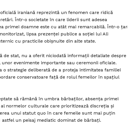
ficială iraniană reprezintă un fenomen care ridică
tări. Într-o societate în care liderii sunt adesea
atea primei doamne este cu atât mai remarcabilă. Într-o țar
onitorizat, lipsa prezenței publice a soției lui Ali
rnic cu practicile obișnuite din alte state.
tă de stat, nu a oferit niciodată informații detaliate despre
l unor evenimente importante sau ceremonii oficiale.
 o strategie deliberată de a proteja intimitatea familiei
ordare conservatoare față de rolul femeilor în spațiul
teptate să rămână în umbra bărbaților, absența primei
l normelor culturale care prioritizează discreția și
erea unui statut quo în care femeile sunt mai puțin
nd astfel un peisaj mediatic dominat de bărbați.