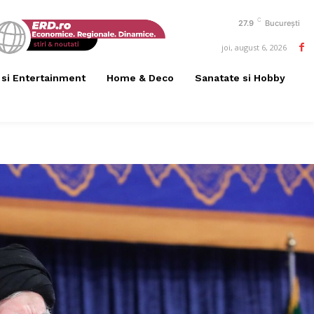
C
27.9
București
joi, august 6, 2026
 si Entertainment
Home & Deco
Sanatate si Hobby