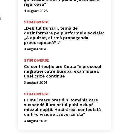
riguroasă”
4 august 2026
ă
STIRI DIVERSE
„Debitul Dunării, temă de
dezinformare pe platformele sociale:
„A epuizat, afirmă propaganda
proeuropeană”…”
3 august 2026
STIRI DIVERSE
Ce contribuție are Ceuta în procesul
migrației către Europa: examinarea
unei crize continue
3 august 2026
STIRI DIVERSE
Primul mare oraș din România care
suspendă iluminatul public după
miezul nopții. Hotărârea, contestată
dintr-o viziune „suveranistă”
3 august 2026