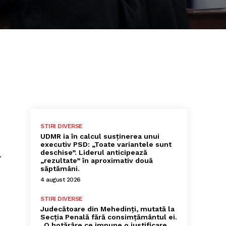
STIRI DIVERSE
UDMR ia în calcul susținerea unui
executiv PSD: „Toate variantele sunt
deschise”. Liderul anticipează
.
„rezultate” în aproximativ două
săptămâni.
4 august 2026
STIRI DIVERSE
Judecătoare din Mehedinți, mutată la
Secția Penală fără consimțământul ei.
„O hotărâre ce impune o justificare