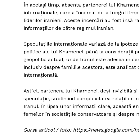
În același timp, absența partenerei lui Khamenei
internaționale, care a încercat de-a lungul timp
liderilor iranieni. Aceste încercări au fost însă
informațiilor de către regimul iranian.
Speculațiile internaționale variază de la ipotez
politice ale lui Khamenei, până la considerații pri
geopolitic actual, unde Iranul este adesea în cent
inclusiv despre familiile acestora, este analizat
internațională.
Astfel, partenera lui Khamenei, deși invizibilă ș
speculație, subliniind complexitatea relațiilor i
Iranul. În lipsa unor informații clare, această 
femeilor în societățile conservatoare și despre 
Sursa articol / foto: https://news.google.c