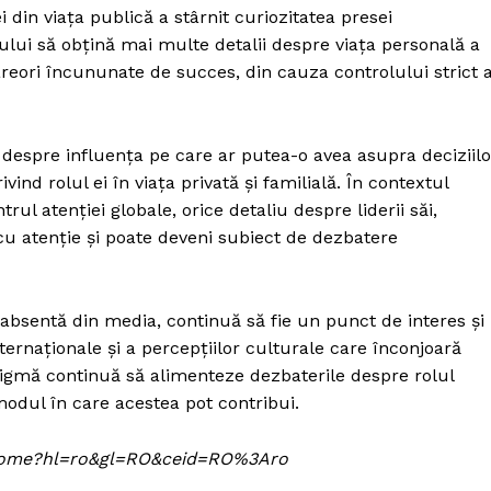
 din viața publică a stârnit curiozitatea presei
ului să obțină mai multe detalii despre viața personală a
 rareori încununate de succes, din cauza controlului strict a
e despre influența pe care ar putea-o avea asupra deciziilo
vind rolul ei în viața privată și familială. În contextul
rul atenției globale, orice detaliu despre liderii săi,
 cu atenție și poate deveni subiect de dezbatere
i absentă din media, continuă să fie un punct de interes și
nternaționale și a percepțiilor culturale care înconjoară
enigmă continuă să alimenteze dezbaterile despre rolul
modul în care acestea pot contribui.
om/home?hl=ro&gl=RO&ceid=RO%3Aro