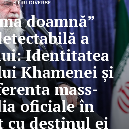
STIRI DIVERSE
ima doamnă”
etectabilă a
ui: Identitatea
 lui Khamenei și
ferenta mass-
a oficiale în
 cu destinul ei