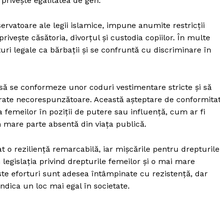
privește egalitatea de gen.
servatoare ale legii islamice, impune anumite restricții
rivește căsătoria, divorțul și custodia copiilor. În multe
uri legale ca bărbații și se confruntă cu discriminare în
 să se conformeze unor coduri vestimentare stricte și să
rate necorespunzătoare. Această așteptare de conformita
 a femeilor în poziții de putere sau influență, cum ar fi
 mare parte absentă din viața publică.
 o reziliență remarcabilă, iar mișcările pentru drepturile
 legislația privind drepturile femeilor și o mai mare
ste eforturi sunt adesea întâmpinate cu rezistență, dar
ndica un loc mai egal în societate.