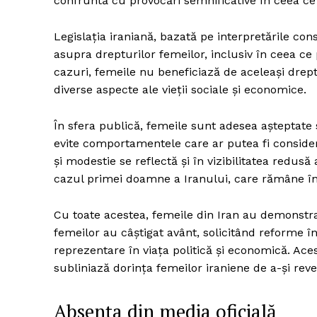
confruntă cu provocări semnificative în ceea ce 
Legislația iraniană, bazată pe interpretările con
asupra drepturilor femeilor, inclusiv în ceea ce p
cazuri, femeile nu beneficiază de aceleași drept
diverse aspecte ale vieții sociale și economice.
În sfera publică, femeile sunt adesea așteptate
evite comportamentele care ar putea fi conside
și modestie se reflectă și în vizibilitatea redusă
cazul primei doamne a Iranului, care rămâne în
Cu toate acestea, femeile din Iran au demonstrat
femeilor au câștigat avânt, solicitând reforme în
reprezentare în viața politică și economică. Ace
subliniază dorința femeilor iraniene de a-și reve
Absența din media oficială