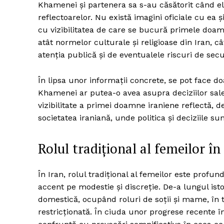
Khamenei și partenera sa s-au căsătorit când el 
reflectoarelor. Nu există imagini oficiale cu ea 
cu vizibilitatea de care se bucură primele doamn
atât normelor culturale și religioase din Iran, câ
atenția publică și de eventualele riscuri de secu
În lipsa unor informații concrete, se pot face do
Khamenei ar putea-o avea asupra deciziilor sale 
vizibilitate a primei doamne iraniene reflectă, d
societatea iraniană, unde politica și deciziile s
Rolul tradițional al femeilor în
În Iran, rolul tradițional al femeilor este profu
accent pe modestie și discreție. De-a lungul isto
domestică, ocupând roluri de soții și mame, în ti
restricționată. În ciuda unor progrese recente în