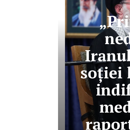
„Pr
ned
Iranul
soției
indi
medi
raport