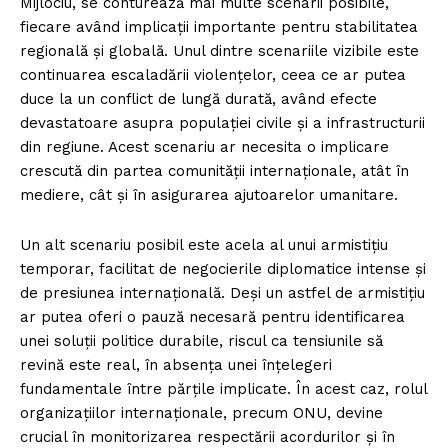
Mijlociu, se conturează mai multe scenarii posibile,
fiecare având implicații importante pentru stabilitatea
regională și globală. Unul dintre scenariile vizibile este
continuarea escaladării violențelor, ceea ce ar putea
duce la un conflict de lungă durată, având efecte
devastatoare asupra populației civile și a infrastructurii
din regiune. Acest scenariu ar necesita o implicare
crescută din partea comunității internaționale, atât în
mediere, cât și în asigurarea ajutoarelor umanitare.
Un alt scenariu posibil este acela al unui armistițiu
temporar, facilitat de negocierile diplomatice intense și
de presiunea internațională. Deși un astfel de armistițiu
ar putea oferi o pauză necesară pentru identificarea
unei soluții politice durabile, riscul ca tensiunile să
revină este real, în absența unei înțelegeri
fundamentale între părțile implicate. În acest caz, rolul
organizațiilor internaționale, precum ONU, devine
crucial în monitorizarea respectării acordurilor și în