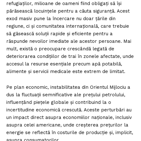
refugiaților, milioane de oameni fiind obligați să își
părăsească locuințele pentru a căuta siguranță. Acest
exod masiv pune la încercare nu doar țările din
regiune, ci și comunitatea internațională, care trebuie
să găsească soluții rapide și eficiente pentru a
răspunde nevoilor imediate ale acestor persoane. Mai
mult, există o preocupare crescândă legată de
deteriorarea condițiilor de trai în zonele afectate, unde
accesul la resurse esențiale precum apă potabilă,
alimente și servicii medicale este extrem de limitat.
Pe plan economic, instabilitatea din Orientul Mijlociu a
dus la fluctuații semnificative ale prețului petrolului,
influențând piețele globale și contribuind la o
incertitudine economică crescută. Aceste perturbări au
un impact direct asupra economiilor naționale, inclusiv
asupra celei americane, unde creșterea prețurilor la
energie se reflectă în costurile de producție și, implicit,
asupra consumatorilor.