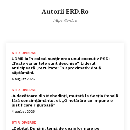
Autorii ERD.ro
https://erd.ro
STIRI DIVERSE
UDMR ia în calcul susținerea unui executiv PSD:
„Toate variantele sunt deschise”. Liderul
anticipează „rezultate” în aproximativ două
săptămâni.
4 august 2026
STIRI DIVERSE
Judecătoare din Mehedinți, mutată la Secția Penală
fără consimțământul ei. „O hotărâre ce impune o
justificare riguroasă”
4 august 2026
STIRI DIVERSE
„Debitul Dunării, temă de dezinformare pe