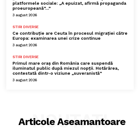
platformele sociale: „A epuizat, afirmă propaganda
proeuropeană”…”
3 august 2026
STIRI DIVERSE
Ce contribuție are Ceuta în procesul migrației către
Europa: examinarea unei crize continue
3 august 2026
STIRI DIVERSE
Primul mare oraș din România care suspendă
iluminatul public după miezul nopții. Hotărârea,
contestată dintr-o viziune „suveranistă”
3 august 2026
NOUTATI
Articole Aseamantoare