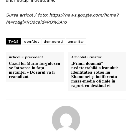
unor soluții inovatoare.
Sursa articol / foto: https://news.google.com/home?
hl=ro&gl=RO&ceid=RO%3Aro
TAGS
conflict
democrați
umanitar
Articolul precedent
Articolul următor
Cazul lui Mario Iorgulescu
„Prima doamnă”
se întoarce în fața
nedetectabilă a Iranului:
instanței » Dosarul va fi
Identitatea soției lui
reanalizat
Khamenei și indiferenta
mass-media oficiale în
raport cu destinul ei