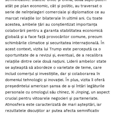
atât pe plan economic, cât și politic, au traversat o
serie de neînțelegeri comerciale și diplomatice ce au
marcat relațiile lor bilaterale în ultimii ani. Cu toate
acestea, ambele țări au conștientizat importanța
colaborării pentru a garanta stabilitatea economică
globală și a face față provocărilor comune, precum
schimbările climatice și securitatea internațională. În
acest context, vizita lui Trump este percepută ca o
oportunitate de a revizui și, eventual, de a recalibra
relațiile dintre cele două națiuni. Liderii ambelor state
se așteaptă să abordeze o varietate de teme, care
includ comerțul și investițiile, dar și colaborarea în
domeniul tehnologic și inovației. În plus, vizita îi oferă
președintelui american șansa de a-și întări legăturile
personale cu omologul său chinez, Xi Jinping, un aspect
crucial pentru viitoarele negocieri și parteneriate.
Atmosfera este caracterizată de mari așteptări, iar
rezultatele discuțiilor ar putea afecta semnificativ