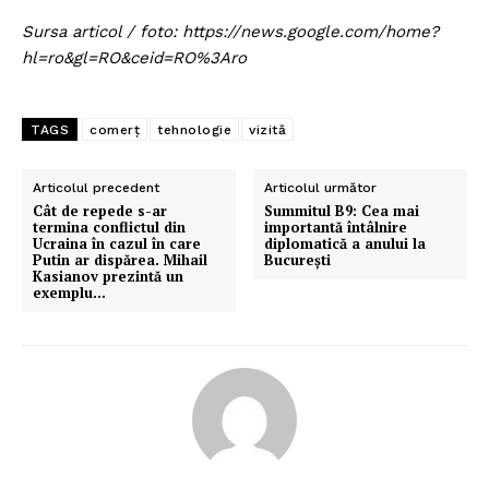
Sursa articol / foto: https://news.google.com/home?
hl=ro&gl=RO&ceid=RO%3Aro
TAGS
comerț
tehnologie
vizită
Articolul precedent
Articolul următor
Cât de repede s-ar
Summitul B9: Cea mai
termina conflictul din
importantă întâlnire
Ucraina în cazul în care
diplomatică a anului la
Putin ar dispărea. Mihail
București
Kasianov prezintă un
exemplu…