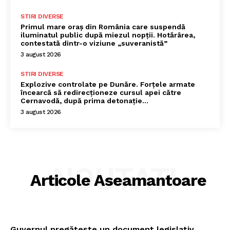
STIRI DIVERSE
Primul mare oraș din România care suspendă
iluminatul public după miezul nopții. Hotărârea,
contestată dintr-o viziune „suveranistă”
3 august 2026
STIRI DIVERSE
Explozive controlate pe Dunăre. Forțele armate
încearcă să redirecționeze cursul apei către
Cernavodă, după prima detonație…
3 august 2026
NOUTATI
Articole Aseamantoare
Guvernul pregătește un document legislativ