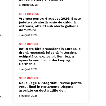
6 august 2026
STIRI DIVERSE
Vremea pentru 6 august 2026: Șapte
județe sub alertă roșie de căldură
extremă, alte 31 sub alertă galbenă
de furtuni
ul
5 august 2026
STIRI DIVERSE
Infiltrare fără precedent în Europa: o
dronă rusească folosită în Ucraina,
echipată cu explozibil Semtex, a
ajuns la aeroportul din Leipzig,
Germania.
5 august 2026
STIRI DIVERSE
Noua Lege a Integrității revine pentru
votul final în Parlament. Dispute
asociate cu declarațiile de…
5 august 2026
el