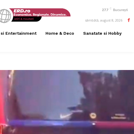
C
27.7
București
sâmbătă, august 8, 2026
 si Entertainment
Home & Deco
Sanatate si Hobby