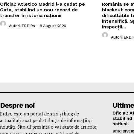
Oficial: Atletico Madrid l-a cedat pe
România se af
Gata, stabilind un nou record de
blackout comp
transfer în istoria națiunii
dificultățile
intensifică. S
Autorii ERD.ro
-
8 August 2026
inspecții…
Autorii ERD.
Despre noi
Ultime
Oficial: 
Erd.ro este un portal de știri și blog de
stabilind
actualități axat pe distribuția de informații și
națiunii
noutăți. Site-ul prezintă o varietate de articole,
STIRI DIVER
reportaje și analize pe o gamă largă de