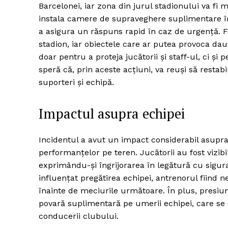
Barcelonei, iar zona din jurul stadionului va fi
instala camere de supraveghere suplimentare în 
a asigura un răspuns rapid în caz de urgență. Fa
stadion, iar obiectele care ar putea provoca da
doar pentru a proteja jucătorii și staff-ul, ci și
speră că, prin aceste acțiuni, va reuși să restab
suporteri și echipă.
Impactul asupra echipei
Incidentul a avut un impact considerabil asupra 
performanțelor pe teren. Jucătorii au fost vizibil
exprimându-și îngrijorarea în legătură cu siguran
influențat pregătirea echipei, antrenorul fiind n
înainte de meciurile următoare. În plus, presiun
povară suplimentară pe umerii echipei, care se c
conducerii clubului.