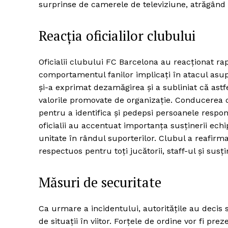
surprinse de camerele de televiziune, atrăgând c
Reacția oficialilor clubului
Oficialii clubului FC Barcelona au reacționat r
comportamentul fanilor implicați în atacul asup
și-a exprimat dezamăgirea și a subliniat că astf
valorile promovate de organizație. Conducerea c
pentru a identifica și pedepsi persoanele respo
oficialii au accentuat importanța susținerii ech
unitate în rândul suporterilor. Clubul a reafir
respectuos pentru toți jucătorii, staff-ul și susțin
Măsuri de securitate
Ca urmare a incidentului, autoritățile au decis 
de situații în viitor. Forțele de ordine vor fi p