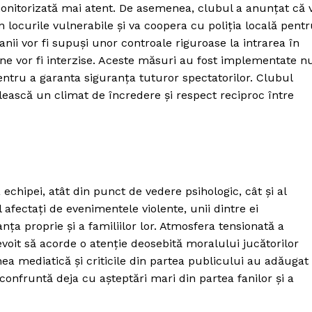
 monitorizată mai atent. De asemenea, clubul a anunțat că 
locurile vulnerabile și va coopera cu poliția locală pent
nii vor fi supuși unor controale riguroase la intrarea în
une vor fi interzise. Aceste măsuri au fost implementate n
 pentru a garanta siguranța tuturor spectatorilor. Clubul
ilească un climat de încredere și respect reciproc între
echipei, atât din punct de vedere psihologic, cât și al
 afectați de evenimentele violente, unii dintre ei
ța proprie și a familiilor lor. Atmosfera tensionată a
evoit să acorde o atenție deosebită moralului jucătorilor
ea mediatică și criticile din partea publicului au adăugat
onfruntă deja cu așteptări mari din partea fanilor și a