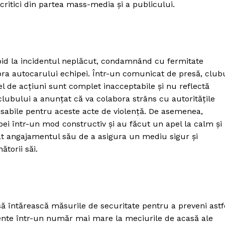
ritici din partea mass-media și a publicului.
apid la incidentul neplăcut, condamnând cu fermitate
ra autocarului echipei. Într-un comunicat de presă, club
el de acțiuni sunt complet inacceptabile și nu reflectă
lubului a anunțat că va colabora strâns cu autoritățile
nsabile pentru aceste acte de violență. De asemenea,
ipei într-un mod constructiv și au făcut un apel la calm și
mat angajamentul său de a asigura un mediu sigur și
ătorii săi.
să întărească măsurile de securitate pentru a preveni astf
rezente într-un număr mai mare la meciurile de acasă ale