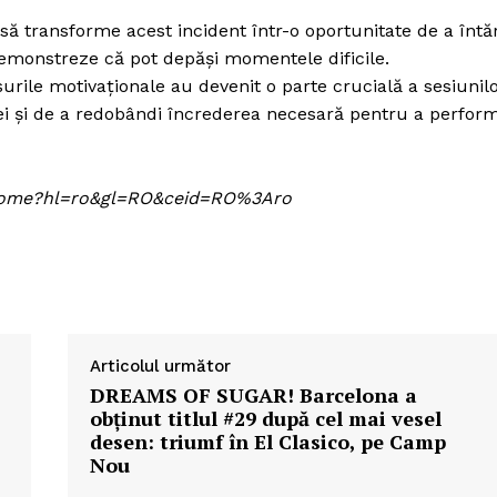
să transforme acest incident într-o oportunitate de a întăr
demonstreze că pot depăși momentele dificile.
surile motivaționale au devenit o parte crucială a sesiunil
pei și de a redobândi încrederea necesară pentru a perfor
om/home?hl=ro&gl=RO&ceid=RO%3Aro
Articolul următor
DREAMS OF SUGAR! Barcelona a
obținut titlul #29 după cel mai vesel
desen: triumf în El Clasico, pe Camp
Nou