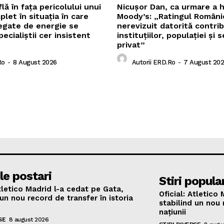
lă în fața pericolului unui
Nicușor Dan, ca urmare a h
let în situația în care
Moody’s: „Ratingul Români
 legate de energie se
nerevizuit datorită contrib
pecialiștii cer insistent
instituțiilor, populației și 
privat”
ro
-
8 August 2026
Autorii ERD.ro
-
7 August 20
le postari
Stiri popula
Atletico Madrid l-a cedat pe Gata,
Oficial: Atletico
 un nou record de transfer în istoria
stabilind un nou 
națiunii
SE
8 august 2026