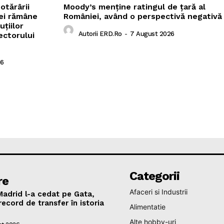
otărârii
Moody’s menține ratingul de țară al
ei rămâne
României, având o perspectivă negativă
uțiilor
Autorii ERD.ro
-
7 August 2026
sectorului
26
Categorii
re
Afaceri si Industrii
 Madrid l-a cedat pe Gata,
record de transfer în istoria
Alimentatie
Alte hobby-uri