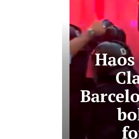
Haos 
Cla
Barcelo
bo
fo