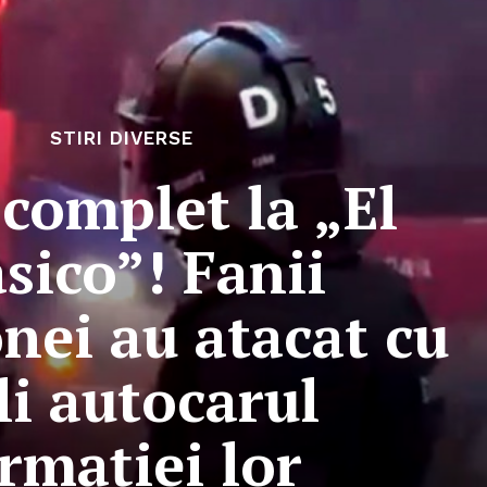
STIRI DIVERSE
complet la „El
sico”! Fanii
nei au atacat cu
li autocarul
rmației lor