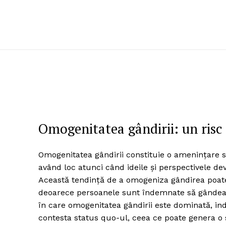
Omogenitatea gândirii: un risc 
Omogenitatea gândirii constituie o amenințare se
având loc atunci când ideile și perspectivele de
Această tendință de a omogeniza gândirea poate c
deoarece persoanele sunt îndemnate să gândeasc
în care omogenitatea gândirii este dominată, indiv
contesta status quo-ul, ceea ce poate genera o s