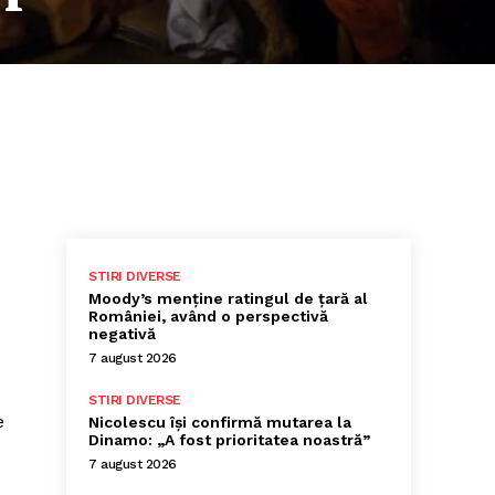
STIRI DIVERSE
Moody’s menține ratingul de țară al
României, având o perspectivă
negativă
7 august 2026
STIRI DIVERSE
e
Nicolescu își confirmă mutarea la
Dinamo: „A fost prioritatea noastră”
7 august 2026