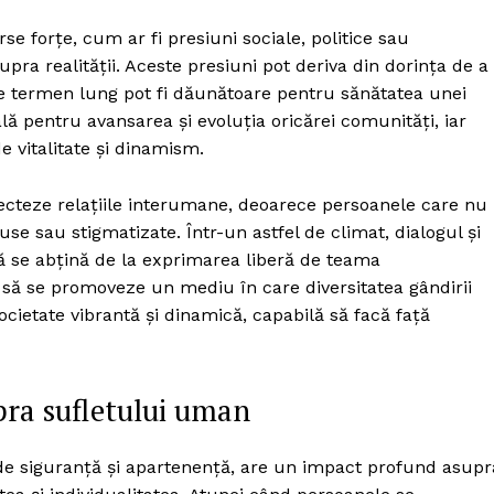
se forțe, cum ar fi presiuni sociale, politice sau
ra realității. Aceste presiuni pot deriva din dorința de a
r pe termen lung pot fi dăunătoare pentru sănătatea unei
ială pentru avansarea și evoluția oricărei comunități, iar
 vitalitate și dinamism.
cteze relațiile interumane, deoarece persoanele care nu
e sau stigmatizate. Într-un astfel de climat, dialogul și
 să se abțină de la exprimarea liberă de teama
 să se promoveze un mediu în care diversitatea gândirii
ocietate vibrantă și dinamică, capabilă să facă față
pra sufletului uman
de siguranță și apartenență, are un impact profund asupr