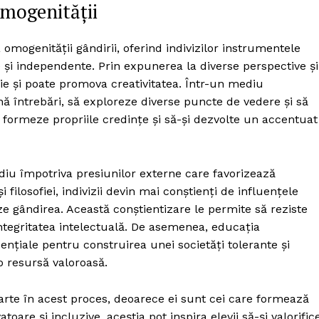
omogenității
mogenității gândirii, oferind indivizilor instrumentele
 și independente. Prin expunerea la diverse perspective și
nie și poate promova creativitatea. Într-un mediu
ună întrebări, să exploreze diverse puncte de vedere și să
i formeze propriile credințe și să-și dezvolte un accentuat
iu împotriva presiunilor externe care favorizează
i filosofiei, indivizii devin mai conștienți de influențele
ze gândirea. Această conștientizare le permite să reziste
integritatea intelectuală. De asemenea, educația
ențiale pentru construirea unei societăți tolerante și
 o resursă valoroasă.
aparte în acest proces, deoarece ei sunt cei care formează
oare și incluzive, aceștia pot inspira elevii să-și valorific