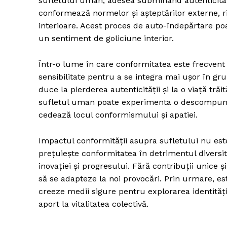
sufletului uman, adesea subminând autenticitate
conformează normelor și așteptărilor externe, ris
interioare. Acest proces de auto-îndepărtare poa
un sentiment de goliciune interior.
Într-o lume în care conformitatea este frecven
sensibilitate pentru a se integra mai ușor în gr
duce la pierderea autenticității și la o viață trăi
sufletul uman poate experimenta o descompunere 
cedează locul conformismului și apatiei.
Impactul conformității asupra sufletului nu este
prețuiește conformitatea în detrimentul diversit
inovației și progresului. Fără contribuții unice ș
să se adapteze la noi provocări. Prin urmare, es
creeze medii sigure pentru explorarea identității
aport la vitalitatea colectivă.