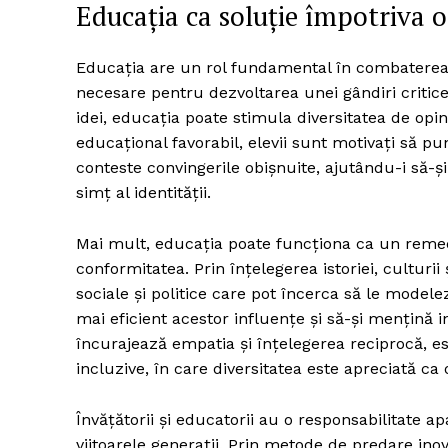
Educația ca soluție împotriva 
Educația are un rol fundamental în combaterea o
necesare pentru dezvoltarea unei gândiri critice
idei, educația poate stimula diversitatea de opi
educațional favorabil, elevii sunt motivați să p
conteste convingerile obișnuite, ajutându-i să-ș
simț al identității.
Mai mult, educația poate funcționa ca un remed
conformitatea. Prin înțelegerea istoriei, culturii ș
sociale și politice care pot încerca să le modele
mai eficient acestor influențe și să-și mențină 
încurajează empatia și înțelegerea reciprocă, es
incluzive, în care diversitatea este apreciată ca
Învățătorii și educatorii au o responsabilitate 
viitoarele generații. Prin metode de predare inovat