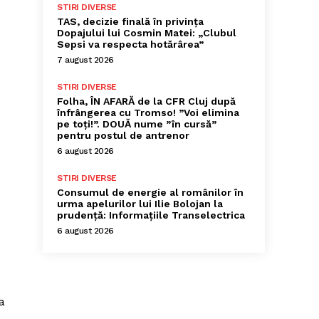
STIRI DIVERSE
TAS, decizie finală în privința
Dopajului lui Cosmin Matei: „Clubul
Sepsi va respecta hotărârea”
7 august 2026
STIRI DIVERSE
Folha, ÎN AFARĂ de la CFR Cluj după
înfrângerea cu Tromso! ”Voi elimina
pe toți!”. DOUĂ nume ”în cursă”
pentru postul de antrenor
6 august 2026
STIRI DIVERSE
Consumul de energie al românilor în
urma apelurilor lui Ilie Bolojan la
prudență: Informațiile Transelectrica
6 august 2026
a