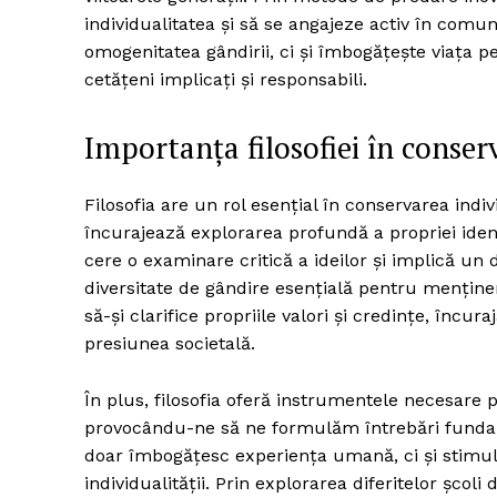
individualitatea și să se angajeze activ în comun
omogenitatea gândirii, ci și îmbogățește viața per
cetățeni implicați și responsabili.
Importanța filosofiei în conserv
Filosofia are un rol esențial în conservarea indiv
încurajează explorarea profundă a propriei identit
cere o examinare critică a ideilor și implică un 
diversitate de gândire esențială pentru menținere
să-și clarifice propriile valori și credințe, încu
presiunea societală.
În plus, filosofia oferă instrumentele necesare
provocându-ne să ne formulăm întrebări fundame
doar îmbogățesc experiența umană, ci și stimul
individualității. Prin explorarea diferitelor școli