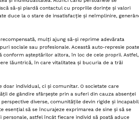
a și individualitatea. Atunci când persoanele se
că să-și piardă contactul cu propriile dorințe și valori
te duce la o stare de insatisfacție și neîmplinire, generâ
t recompensată, mulți ajung să-și reprime adevărata
upuri sociale sau profesionale. Această auto-represie poat
tă conform așteptărilor altora, în loc de cele proprii. Astfel,
lăuntrică, în care vitalitatea și bucuria de a trăi
 doar individual, ci și comunitar. O societate care
ății de gândire sfârșește prin a suferi din cauza absenței
i perspective diverse, comunitățile devin rigide și incapabi
te esențial să se încurajeze exprimarea de sine și să se
 personale, astfel încât fiecare individ să poată aduce