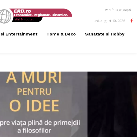
C
21.1
București
luni, august 10, 2026
 si Entertainment
Home & Deco
Sanatate si Hobby