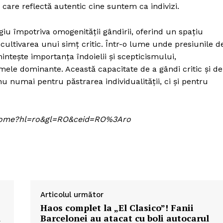
care reflectă autentic cine suntem ca indivizi.
iu împotriva omogenității gândirii, oferind un spațiu
 cultivarea unui simț critic. Într-o lume unde presiunile d
intește importanța îndoielii și scepticismului,
ele dominante. Această capacitate de a gândi critic și de
nu numai pentru păstrarea individualității, ci și pentru
om/home?hl=ro&gl=RO&ceid=RO%3Aro
Articolul următor
Haos complet la „El Clasico”! Fanii
ă
Barcelonei au atacat cu boli autocarul