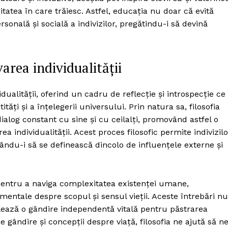
itatea în care trăiesc. Astfel, educația nu doar că evită
sonală și socială a indivizilor, pregătindu-i să devină
area individualității
idualității, oferind un cadru de reflecție și introspecție ce
ăți și a înțelegerii universului. Prin natura sa, filosofia
dialog constant cu sine și cu ceilalți, promovând astfel o
a individualității. Acest proces filosofic permite indivizilo
rajându-i să se definească dincolo de influențele externe și
 pentru a naviga complexitatea existenței umane,
ntale despre scopul și sensul vieții. Aceste întrebări nu
ează o gândire independentă vitală pentru păstrarea
 de gândire și concepții despre viață, filosofia ne ajută să n