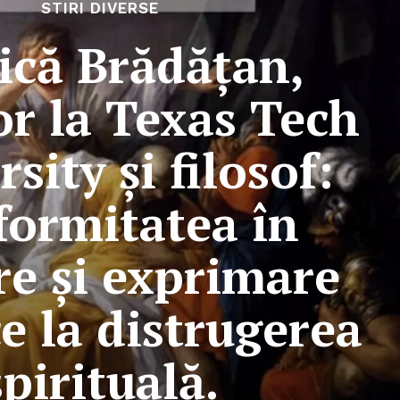
STIRI DIVERSE
ică Brădățan,
or la Texas Tech
sity și filosof:
formitatea în
re și exprimare
e la distrugerea
spirituală.