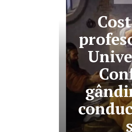
Cost
profes
Univer
Con
gândi
conduc