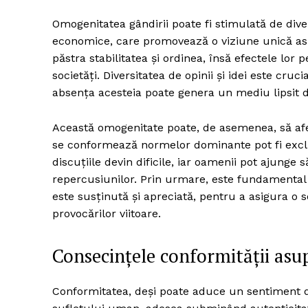
Omogenitatea gândirii poate fi stimulată de diver
economice, care promovează o viziune unică asup
păstra stabilitatea și ordinea, însă efectele lo
societăți. Diversitatea de opinii și idei este cruc
absența acesteia poate genera un mediu lipsit de
Această omogenitate poate, de asemenea, să afe
se conformează normelor dominante pot fi exclus
discuțiile devin dificile, iar oamenii pot ajunge
repercusiunilor. Prin urmare, este fundamental
este susținută și apreciată, pentru a asigura o s
provocărilor viitoare.
Consecințele conformității asu
Conformitatea, deși poate aduce un sentiment 