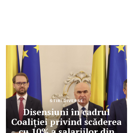
STIRI DIVERSE
Disensiuni în cadrul
Coaliției privind scăderea
cu 10% a salariilor din