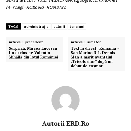
Sursa articol / foto: https://news.google.com/home?
hl=ro&gl=RO&ceid=RO%3Aro
TAGS
administrație
salarii
tensiuni
Articolul precedent
Articolul următor
Surpriză: Mircea Lucescu
Text în direct | România –
l-a exclus pe Valentin
San Marino 3-1. Dennis
Mihăilă din lotul României
Man a mărit avantajul
„Tricolorilor” după un
debut de coșmar
Autorii ERD.ro