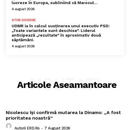
lucreze în Europa, subliniind că Marocul...
4 august 2026
STIRI DIVERSE
UDMR ia în calcul susținerea unui executiv PSD:
„Toate variantele sunt deschise”. Liderul
anticipează „rezultate” în aproximativ două
săptămâni.
4 august 2026
NOUTATI
Articole Aseamantoare
Nicolescu își confirmă mutarea la Dinamo: „A fost
prioritatea noastră”
Autorii ERD.ro
-
7 August 2026