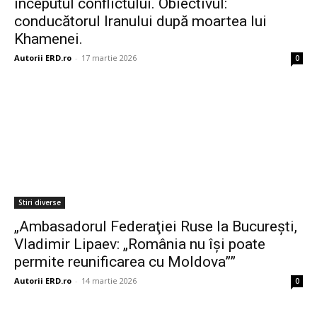
începutul conflictului. Obiectivul:
conducătorul Iranului după moartea lui
Khamenei.
Autorii ERD.ro
-
17 martie 2026
0
Stiri diverse
„Ambasadorul Federaţiei Ruse la Bucureşti,
Vladimir Lipaev: „România nu îşi poate
permite reunificarea cu Moldova””
Autorii ERD.ro
-
14 martie 2026
0