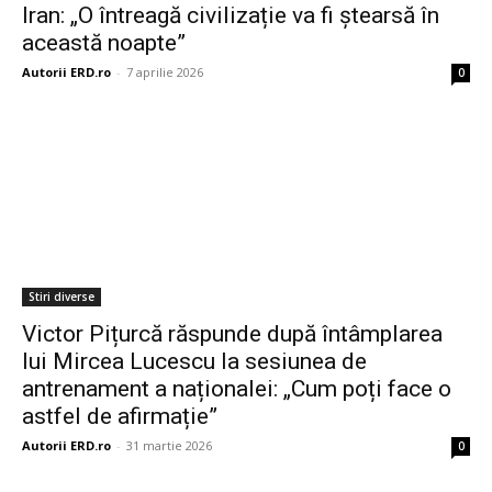
Iran: „O întreagă civilizație va fi ștearsă în
această noapte”
Autorii ERD.ro
-
7 aprilie 2026
0
Stiri diverse
Victor Pițurcă răspunde după întâmplarea
lui Mircea Lucescu la sesiunea de
antrenament a naționalei: „Cum poți face o
astfel de afirmație”
Autorii ERD.ro
-
31 martie 2026
0