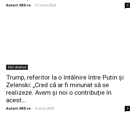
Autorii ERD.ro
-
27 iunie 2026
0
Stiri diverse
Trump, referitor la o întâlnire între Putin și
Zelenski: „Cred că ar fi minunat să se
realizeze. Avem și noi o contribuție în
acest...
Autorii ERD.ro
-
4 iunie 2026
0