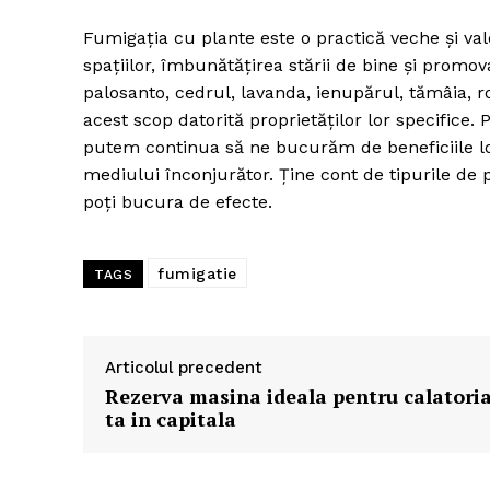
Fumigația cu plante este o practică veche și va
spațiilor, îmbunătățirea stării de bine și promov
palosanto, cedrul, lavanda, ienupărul, tămâia, r
acest scop datorită proprietăților lor specifice. 
putem continua să ne bucurăm de beneficiile lor 
mediului înconjurător. Ține cont de tipurile de p
poți bucura de efecte.
fumigatie
TAGS
Articolul precedent
Rezerva masina ideala pentru calatori
ta in capitala