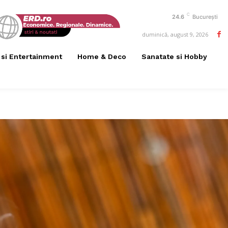
C
24.6
București
duminică, august 9, 2026
 si Entertainment
Home & Deco
Sanatate si Hobby