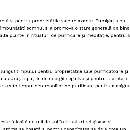
ă și pentru proprietățile sale relaxante. Fumigația cu
a îmbunătăți somnul și a promova o stare generală de bine
lte plante în ritualuri de purificare și meditație, pentru a
 lungul timpului pentru proprietățile sale purificatoare și
 a curăța spațiile de energii negative și pentru a proteja
ste ars în timpul ceremoniilor de purificare pentru a asigu
te folosită de mii de ani în ritualuri religioase și
u aroma sa bogată și pentru capacitatea sa de a crea un