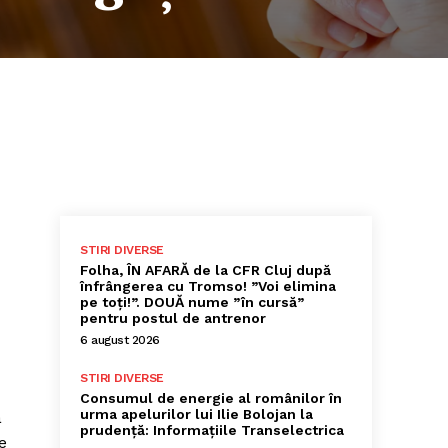
STIRI DIVERSE
Folha, ÎN AFARĂ de la CFR Cluj după
înfrângerea cu Tromso! ”Voi elimina
pe toți!”. DOUĂ nume ”în cursă”
pentru postul de antrenor
6 august 2026
STIRI DIVERSE
Consumul de energie al românilor în
urma apelurilor lui Ilie Bolojan la
a
prudență: Informațiile Transelectrica
e