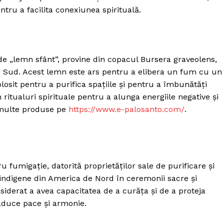
ntru a facilita conexiunea spirituală.
 „lemn sfânt”, provine din copacul Bursera graveolens,
 de Sud. Acest lemn este ars pentru a elibera un fum cu un
losit pentru a purifica spațiile și pentru a îmbunătăți
n ritualuri spirituale pentru a alunga energiile negative și
i multe produse pe
https://www.e-palosanto.com/
.
u fumigație, datorită proprietăților sale de purificare și
i indigene din America de Nord în ceremonii sacre și
siderat a avea capacitatea de a curăța și de a proteja
a aduce pace și armonie.