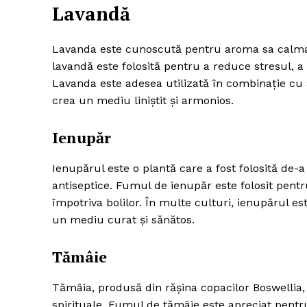
Lavandă
Lavanda este cunoscută pentru aroma sa calmant
lavandă este folosită pentru a reduce stresul, 
Lavanda este adesea utilizată în combinație cu a
crea un mediu liniștit și armonios.
Ienupăr
Ienupărul este o plantă care a fost folosită de-a
antiseptice. Fumul de ienupăr este folosit pentru
împotriva bolilor. În multe culturi, ienupărul e
un mediu curat și sănătos.
Tămâie
Tămâia, produsă din rășina copacilor Boswellia, es
spirituale. Fumul de tămâie este apreciat pentr