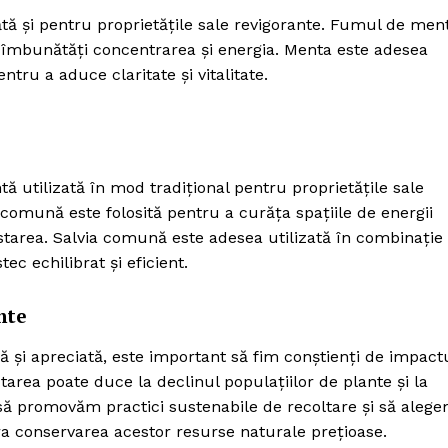
 și pentru proprietățile sale revigorante. Fumul de men
a îmbunătăți concentrarea și energia. Menta este adesea
entru a aduce claritate și vitalitate.
tă utilizată în mod tradițional pentru proprietățile sale
 comună este folosită pentru a curăța spațiile de energii
tarea. Salvia comună este adesea utilizată în combinație
c echilibrat și eficient.
nte
ă și apreciată, este important să fim conștienți de impact
ctarea poate duce la declinul populațiilor de plante și la
l să promovăm practici sustenabile de recoltare și să aleg
a conservarea acestor resurse naturale prețioase.