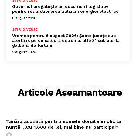
STIRI DIVERSE
Guvernul pregătește un document legislativ
pentru restricționarea utilizării energiei electrice
6 august 2026
STIRI DIVERSE
Vremea pentru 6 august 2026: Șapte județe sub
alertă roșie de căldură extremă, alte 31 sub alertă
galbenă de furtuni
5 august 2026
NOUTATI
Articole Aseamantoare
Tânăra acuzată pentru sumele donate în plic la
nuntă: „Cu 1.600 de lei, mai bine nu participai”