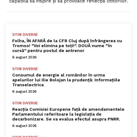
capabilă să inspire și să provoace reflecția cititorilor.
STIRI DIVERSE
Folha, ÎN AFARĂ de la CFR Cluj după înfrângerea cu
Tromso! ”Voi elimina pe toți!”. DOUĂ nume ”în
cursă” pentru postul de antrenor
6 august 2026
STIRI DIVERSE
Consumul de energie al românilor în urma
apelurilor lui Ilie Bolojan la prudență: Informațiile
Transelectrica
6 august 2026
STIRI DIVERSE
Reacția Comisiei Europene față de amendamentele
Parlamentului referitoare la legislația de
decarbonizare. Se va evalua efectul asupra PNRR.
6 august 2026