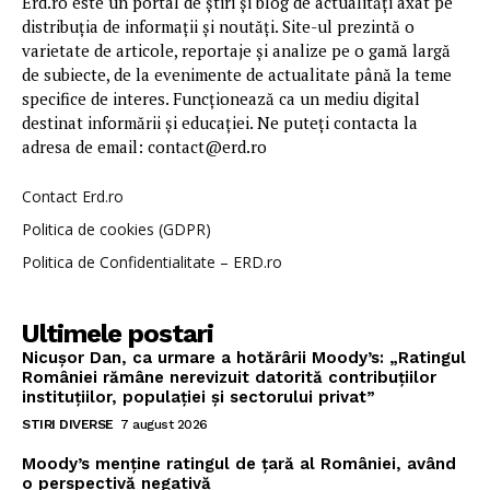
Erd.ro este un portal de știri și blog de actualități axat pe
distribuția de informații și noutăți. Site-ul prezintă o
varietate de articole, reportaje și analize pe o gamă largă
de subiecte, de la evenimente de actualitate până la teme
specifice de interes. Funcționează ca un mediu digital
destinat informării și educației. Ne puteți contacta la
adresa de email: contact@erd.ro
Contact Erd.ro
Politica de cookies (GDPR)
Politica de Confidentialitate – ERD.ro
Ultimele postari
Nicușor Dan, ca urmare a hotărârii Moody’s: „Ratingul
României rămâne nerevizuit datorită contribuțiilor
instituțiilor, populației și sectorului privat”
STIRI DIVERSE
7 august 2026
Moody’s menține ratingul de țară al României, având
o perspectivă negativă