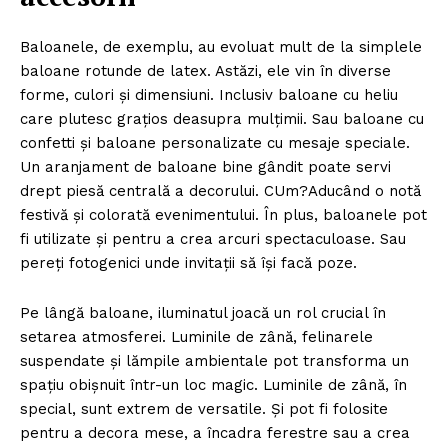
Baloanele, de exemplu, au evoluat mult de la simplele
baloane rotunde de latex. Astăzi, ele vin în diverse
forme, culori și dimensiuni. Inclusiv baloane cu heliu
care plutesc grațios deasupra mulțimii. Sau baloane cu
confetti și baloane personalizate cu mesaje speciale.
Un aranjament de baloane bine gândit poate servi
drept piesă centrală a decorului. CUm?Aducând o notă
festivă și colorată evenimentului. În plus, baloanele pot
fi utilizate și pentru a crea arcuri spectaculoase. Sau
pereți fotogenici unde invitații să își facă poze.
Pe lângă baloane, iluminatul joacă un rol crucial în
setarea atmosferei. Luminile de zână, felinarele
suspendate și lămpile ambientale pot transforma un
spațiu obișnuit într-un loc magic. Luminile de zână, în
special, sunt extrem de versatile. Și pot fi folosite
pentru a decora mese, a încadra ferestre sau a crea