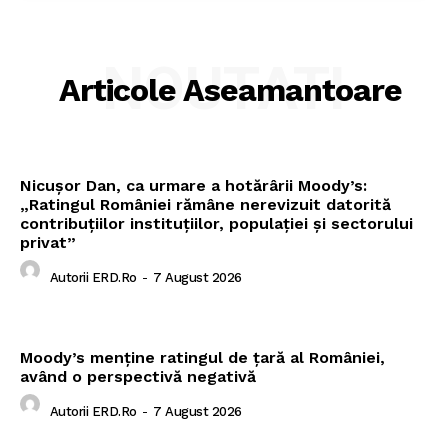
NOUTATI
Articole Aseamantoare
Nicușor Dan, ca urmare a hotărârii Moody’s:
„Ratingul României rămâne nerevizuit datorită
contribuțiilor instituțiilor, populației și sectorului
privat”
Autorii ERD.ro
-
7 August 2026
Moody’s menține ratingul de țară al României,
având o perspectivă negativă
Autorii ERD.ro
-
7 August 2026