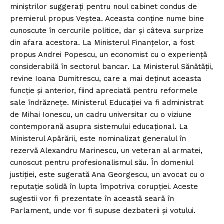
miniștrilor suggerați pentru noul cabinet condus de
premierul propus Veștea. Aceasta conține nume bine
cunoscute în cercurile politice, dar și câteva surprize
din afara acestora. La Ministerul Finanțelor, a fost
propus Andrei Popescu, un economist cu o experiență
considerabilă în sectorul bancar. La Ministerul Sănătății,
revine Ioana Dumitrescu, care a mai deținut aceasta
funcție și anterior, fiind apreciată pentru reformele
sale îndrăznețe. Ministerul Educației va fi administrat
de Mihai Ionescu, un cadru universitar cu o viziune
contemporană asupra sistemului educațional. La
Ministerul Apărării, este nominalizat generalul în
rezervă Alexandru Marinescu, un veteran al armatei,
cunoscut pentru profesionalismul său. În domeniul
justiției, este sugerată Ana Georgescu, un avocat cu o
reputație solidă în lupta împotriva corupției. Aceste
sugestii vor fi prezentate în această seară în
Parlament, unde vor fi supuse dezbaterii și votului.