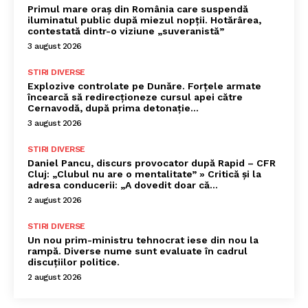
Primul mare oraș din România care suspendă
iluminatul public după miezul nopții. Hotărârea,
contestată dintr-o viziune „suveranistă”
3 august 2026
STIRI DIVERSE
Explozive controlate pe Dunăre. Forțele armate
încearcă să redirecționeze cursul apei către
Cernavodă, după prima detonație…
3 august 2026
STIRI DIVERSE
Daniel Pancu, discurs provocator după Rapid – CFR
Cluj: „Clubul nu are o mentalitate” » Critică și la
adresa conducerii: „A dovedit doar că...
2 august 2026
STIRI DIVERSE
Un nou prim-ministru tehnocrat iese din nou la
rampă. Diverse nume sunt evaluate în cadrul
discuțiilor politice.
2 august 2026