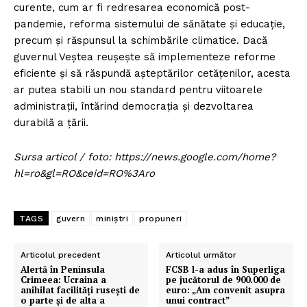
curente, cum ar fi redresarea economică post-
pandemie, reforma sistemului de sănătate și educație,
precum și răspunsul la schimbările climatice. Dacă
guvernul Veștea reușește să implementeze reforme
eficiente și să răspundă așteptărilor cetățenilor, acesta
ar putea stabili un nou standard pentru viitoarele
administrații, întărind democrația și dezvoltarea
durabilă a țării.
Sursa articol / foto: https://news.google.com/home?
hl=ro&gl=RO&ceid=RO%3Aro
TAGS
guvern
miniștri
propuneri
Articolul precedent
Articolul următor
Alertă în Peninsula
FCSB l-a adus în Superliga
Crimeea: Ucraina a
pe jucătorul de 900.000 de
anihilat facilități rusești de
euro: „Am convenit asupra
o parte și de alta a
unui contract”