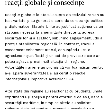
reacții globale și consecințe
Reacțiile globale la atacul asupra obiectivului iranian au
fost variate și au generat o serie de consecințe politice
și diplomatice. Statele Unite au justificat acțiunea ca un
răspuns necesar la amenințările directe la adresa
securității lor și a aliaților, subliniind angajamentul de a
proteja stabilitatea regională. În contrast, Iranul a
condamnat vehement atacul, denunțându-l ca o
agresiune nejustificată și un act de provocare care ar
putea agrava și mai mult situația din regiune.
Autoritățile iraniene au promis că vor lua măsuri pentru
a-și apăra suveranitatea și au cerut o reacție
internațională împotriva acțiunilor SUA.
Alte state din regiune au reacționat cu prudență, unele
exprimându-și sprijinul pentru eforturile de asigurare a
securității maritime, în timp ce altele au solicitat
reținere și dialog pentru a preveni o escaladare a