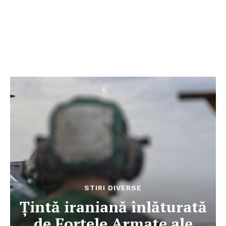
STIRI DIVERSE
Țintă iraniană înlăturată
de Forțele Armate ale