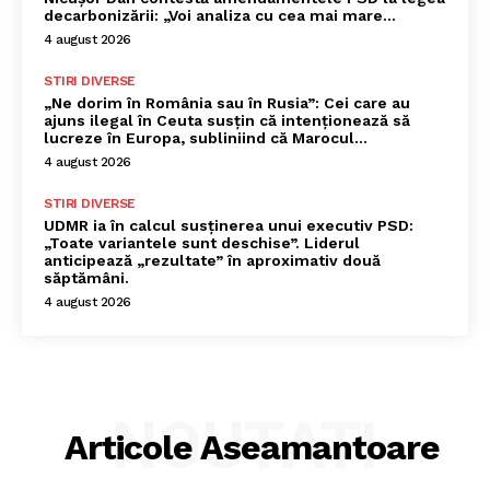
decarbonizării: „Voi analiza cu cea mai mare…
4 august 2026
STIRI DIVERSE
„Ne dorim în România sau în Rusia”: Cei care au
ajuns ilegal în Ceuta susțin că intenționează să
lucreze în Europa, subliniind că Marocul...
4 august 2026
STIRI DIVERSE
UDMR ia în calcul susținerea unui executiv PSD:
„Toate variantele sunt deschise”. Liderul
anticipează „rezultate” în aproximativ două
săptămâni.
4 august 2026
NOUTATI
Articole Aseamantoare