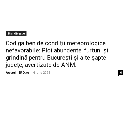
Stiri diverse
Cod galben de condiții meteorologice
nefavorabile: Ploi abundente, furtuni și
grindină pentru București și alte șapte
județe, avertizate de ANM.
Autorii ERD.ro
-
4 iulie 2026
0