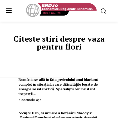
Citeste stiri despre
vaza
pentru flori
România se află în fața pericolului unui blackout
complet în situația în care dificultățile legate de
energie se intensifică. Specialiștii cer insistent
inspecții…
7 secunde ago
Nicușor Dan, ca urmare a hotărârii Moody’s:
„Ratingul României rămâne nerevizuit datorită