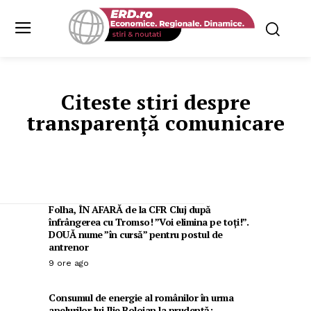
Citeste stiri despre
transparență comunicare
Folha, ÎN AFARĂ de la CFR Cluj după
înfrângerea cu Tromso! ”Voi elimina pe toți!”.
DOUĂ nume ”în cursă” pentru postul de
antrenor
9 ore ago
Consumul de energie al românilor în urma
apelurilor lui Ilie Bolojan la prudență: